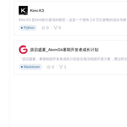
光亮主题
:
Kimi-K3
暗黑主题
:
0
0
Python
自定义橙色主题
:
自定义绿色主题
:
源启盛夏_AtomGit暑期开发者成长计划
立即行动，让 MetroSet UI 成为你项目的一部分，创造
码，欢迎访问项目的GitHub主页。
0
1
Markdown
前往 GitHub 仓库
|
直接访问NuGet包
|
了解更多
发布于：
MIT许可证