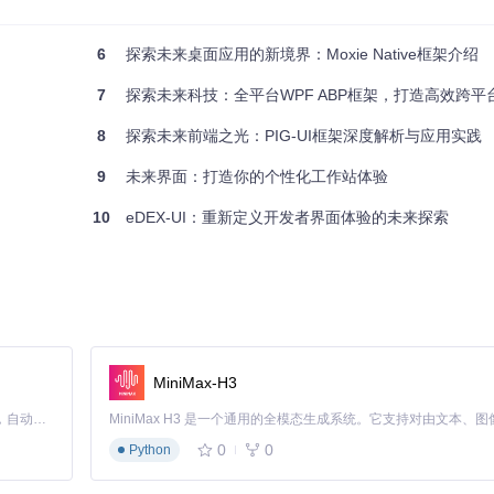
码即可将你的.NET Framework 2.0或更高版本的项目升级到全新的
且包含了丰富组件和形式选择。
6
探索未来桌面应用的新境界：Moxie Native框架介绍
7
探索未来科技：全平台WPF ABP框架，打造高效跨平
，包括但不限于风格管理器、提示框、按钮、复选框、进度条等。每个组件都经过精
8
探索未来前端之光：PIG-UI框架深度解析与应用实践
签功能允许开发者灵活地调整UI行为。
9
未来界面：打造你的个性化工作站体验
10
eDEX-UI：重新定义开发者界面体验的未来探索
MetroSet UI 都能轻松胜任。只需将标准控件替换为对应的 Metro
作系统。
MiniMax-H3
时的平滑过渡。
Claude Code 的开源替代方案。连接任意大模型，编辑代码，运行命令，自动验证 — 全自动执行。用 Rust 构建，极致性能。 ｜ An open-source alternative to Claude Code. Connect any LLM, edit code, run commands, and verify changes — autonomously. Built in Rust for speed. Get Started
在你的项目中启用新皮肤。
程序外观。
0
0
Python
视觉效果：