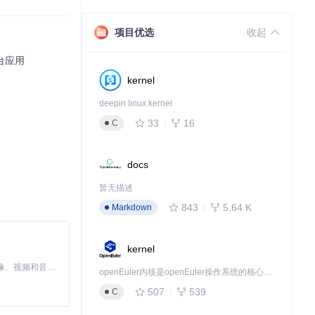
视觉体验。框架支
项目优选
收起
台应用
kernel
心设计，支持皮肤
deepin linux kernel
33
16
C
Set 控件，即
docs
暂无描述
843
5.64 K
Markdown
kernel
MiniMax H3 是一个通用的全模态生成系统。它支持对由文本、图像、视频和音频组成的多模态上下文进行统一理解，并能生成分辨率高达 2K、时长可达 15 秒的带原生立体声音频的视频。得益于面向任务泛化的系统设计，H3 在预训练阶段就已具备广泛的多模态上下文理解与生成能力，能够出色地执行复杂的多模态指令。
openEuler内核是openEuler操作系统的核心，既是系统性能与稳定性的基石，也是连接处理器、设备与服务的桥梁。
507
539
C