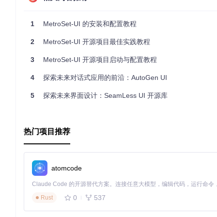
通过安装NuGet包
Install-Package MetroSet_UI
，只需几行代
持从Windows XP SP1到Windows 10的各种操作系统，并
1
MetroSet-UI 的安装和配置教程
技术解析
2
MetroSet-UI 开源项目最佳实践教程
MetroSet UI Framework提供了多样的组件和表单
3
MetroSet-UI 开源项目启动与配置教程
定制和动画效果，以实现无缝的用户体验。例如，其自定义智能标
4
探索未来对话式应用的前沿：AutoGen UI
应用场景
5
探索未来界面设计：SeamLess UI 开源库
无论你在开发企业管理软件、桌面应用，或是试图让老旧系统焕发新生， 
可快速给用户带来直观、清晰的现代界面。
热门项目推荐
项目特点
跨平台兼容性
- 支持从Windows XP到Windows 10多个操
组件丰富
- 提供了多种预设样式和可定制主题的组件。
atomcode
强大的动画效果
- 包含了一些组件的动画效果，如Tab切换
易于集成
- 使用NuGet包管理器一键安装，简单几步即可
自定义选项
- 让开发者能够自由调整样式，创建独特的应用
0
537
Rust
观看下方的动态演示，感受一下 MetroSet UI 给你带来的震撼