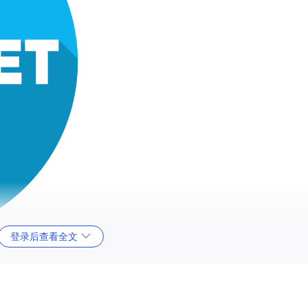
登录后查看全文
的皮肤框架，它让你的应用程序瞬间拥有类似Windows 10的现代感。无论你是
简洁优雅的解决方案。