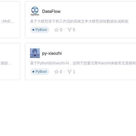
DataFlow
Kimi K3 是Kimi能力最强的模型：这是一个拥有 2.8 万亿参数的混合专家（MoE）模型，具备原生视觉理解能力，并支持 100 万 token 的上下文窗口。
基于大模型算子和工作流的高效文本大模型训练数据合成框架
0
5
Python
py-xiaozhi
出令人耳目一新的用户界面，提升用户对你的应用程序的整体满意度。对于更多
「源启盛夏」暑期校园开发者成长计划旨在激活校园开源力量，通过积分激励、认证扶持、资源倾斜等形式，引导高校组织和开发者完成「入驻 — 建项目 — 做贡献 — 获认证 — 得资源」的完整闭环。无论你是想带领社团入驻平台的组织者，还是希望用代码贡献证明自己的开发者，都能在这里找到属于你的成长路径。
0
1
Python