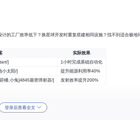
设计的工厂效率低下？换星球开发时重复搭建相同设施？找不到适合极地
案
实际效果
rt/]
1小时完成基础自动化
地小太阳/]
提升能源利用率40%
bW,莳槡,小兔]4845最密弹射器/]
发射效率提升200%
登录后查看全文