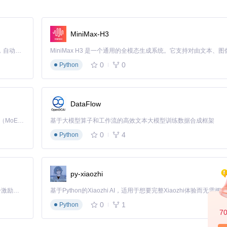
MiniMax-H3
模板
Claude Code 的开源替代方案。连接任意大模型，编辑代码，运行命令，自动验证 — 全自动执行。用 Rust 构建，极致性能。 ｜ An open-source alternative to Claude Code. Connect any LLM, edit code, run commands, and verify changes — autonomously. Built in Rust for speed. Get Started
矿石
：解决初期能源问题
0
0
Python
DataFlow
Kimi K3 是Kimi能力最强的模型：这是一个拥有 2.8 万亿参数的混合专家（MoE）模型，具备原生视觉理解能力，并支持 100 万 token 的上下文窗口。
基于大模型算子和工作流的高效文本大模型训练数据合成框架
xt]，极地选择[发电小太阳_Sun-Power/[莳槡]极密铺极地小太阳/]
0
4
Python
t]和[增产剂_Proliferator/36K # 720K增产剂/]
实现资源自动分配
py-xiaozhi
「源启盛夏」暑期校园开发者成长计划旨在激活校园开源力量，通过积分激励、认证扶持、资源倾斜等形式，引导高校组织和开发者完成「入驻 — 建项目 — 做贡献 — 获认证 — 得资源」的完整闭环。无论你是想带领社团入驻平台的组织者，还是希望用代码贡献证明自己的开发者，都能在这里找到属于你的成长路径。
/]
魔术全球弹射器/]
0
1
Python
7
& 6W 全珍奇白糖 v1.34/]