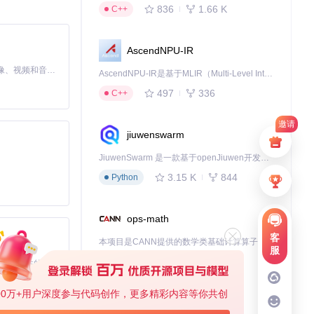
836
1.66 K
C++
AscendNPU-IR
MiniMax H3 是一个通用的全模态生成系统。它支持对由文本、图像、视频和音频组成的多模态上下文进行统一理解，并能生成分辨率高达 2K、时长可达 15 秒的带原生立体声音频的视频。得益于面向任务泛化的系统设计，H3 在预训练阶段就已具备广泛的多模态上下文理解与生成能力，能够出色地执行复杂的多模态指令。
AscendNPU-IR是基于MLIR（Multi-Level Intermediate Representation）构建的，面向昇腾亲和算子编译时使用的中间表示，提供昇腾完备表达能力，通过编译优化提升昇腾AI处理器计算效率，支持通过生态框架使能昇腾AI处理器与深度调优
497
336
C++
邀请
jiuwenswarm
JiuwenSwarm 是一款基于openJiuwen开发的智能AI Agent，它能够将大语言模型的强大能力，通过你日常使用的各类通讯应用，直接延伸至你的指尖。
3.15 K
844
Python
ops-math
客
本项目是CANN提供的数学类基础计算算子库，实现网络在NPU上加速计算。
服
1.24 K
1.36 K
C++
基于Python的Xiaozhi AI，适用于想要完整Xiaozhi体验而无需拥有专用硬件的用户。
00万+用户深度参与代码创作，更多精彩内容等你共创
deveco-code