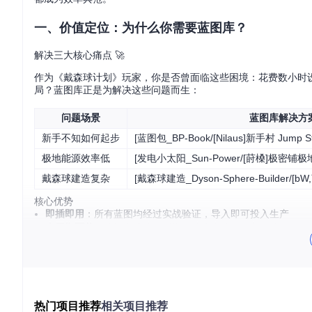
一、价值定位：为什么你需要蓝图库？
解决三大核心痛点 🚀
作为《戴森球计划》玩家，你是否曾面临这些困境：花费数小时
局？蓝图库正是为解决这些问题而生：
问题场景
蓝图库解决方
新手不知如何起步
[蓝图包_BP-Book/[Nilaus]新手村 Jump Sta
极地能源效率低
[发电小太阳_Sun-Power/[莳槡]极密铺极
戴森球建造复杂
[戴森球建造_Dyson-Sphere-Builder/[
核心优势
即插即用
：所有蓝图均经过实战验证，导入即可投入生产
全周期覆盖
：从初期熔炉到后期白糖生产线，覆盖游戏全阶段
持续进化
：全球玩家共同维护，每月更新优化方案
二、场景化应用：不同阶段的蓝图策略
新手期（0-10小时）：快速自动化
热门项目推荐
相关项目推荐