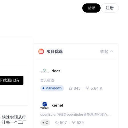
登录
注册
项目优选
收起
docs
下载源代码
暂无描述
843
5.64 K
Markdown
kernel
openEuler内核是openEuler操作系统的核心，既是系统性能与稳定性的基石，也是连接处理器、设备与服务的桥梁。
，快速实现从行
，让每一个工厂
507
539
C