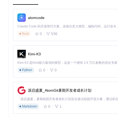
你需要
：基础资源采集→材料加工→初步自动化
推荐组合：
atomcode
[蓝图包_BP-Book/前期蓝图懒人版/]：包含基础采矿、冶炼
[基础材料_Basic-Materials/极速熔炉 Smelter/]：高效处理
[发电其它_Other-Power/初始模块-原油发电最大化.txt]
0
536
Rust
发展期（10-50小时）：模块化扩张 ⚙️
Kimi-K3
决策建议
：
能源选择：赤道使用[发电小太阳_Sun-Power/赤道333太阳能.t
0
0
Python
材料生产：重点部署[基础材料_Basic-Materials/22680全球熔炉组.tx
物流优化：启用[物流塔_ILS-PLS/常用仙术充电功率大塔/]
成熟期（50+小时）：戴森球工程
源启盛夏_AtomGit暑期开发者成长计划
核心蓝图组合：
太阳帆生产：[太阳帆生产_Sail-Factory/[新星]全球1.08M太阳帆
火箭发射：[戴森球建造_Dyson-Sphere-Builder/[TTenYX]
0
1
Markdown
白糖生产：[白糖_White-Jello/[重装小兔&TTenYX&莳槡]7500 