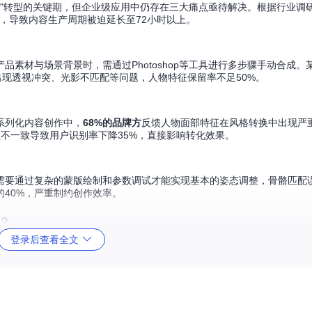
创作"转型的关键期，但企业级应用中仍存在三大痛点亟待解决。根据行业调
求，导致内容生产周期被迫延长至72小时以上。
素材与场景背景时，需通过Photoshop等工具进行多步骤手动合成。
现透视冲突、光影不匹配等问题，人物特征保留率不足50%。
系列化内容创作中，
68%的品牌方
反馈人物面部特征在风格转换中出现严重
征不一致导致用户识别率下降35%，直接影响转化效果。
需要通过复杂的蒙版绘制和参数调试才能实现基本的姿态调整，骨骼匹配误
40%，严重制约创作效率。
？
登录后查看全文
"多图协同输入-特征融合处理-精确控制输出"的完整技术链路，从根本上解决了传
构
实现语义级特征融合。与传统叠加式合成不同，该架构包含三个核心模