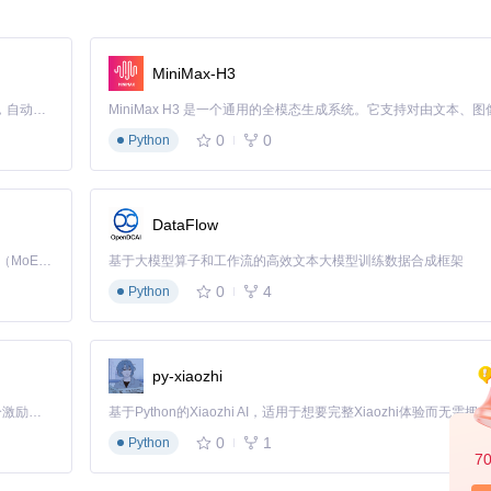
如自动识别"人物-场景"的空间关系
征保留率提升至92%
MiniMax-H3
动调整融合区域的光影参数
Claude Code 的开源替代方案。连接任意大模型，编辑代码，运行命令，自动验证 — 全自动执行。用 Rust 构建，极致性能。 ｜ An open-source alternative to Claude Code. Connect any LLM, edit code, run commands, and verify changes — autonomously. Built in Rust for speed. Get Started
0
0
要区域（如人物面部、产品主体），并优先处理这些区域的特征融合，确
Python
DataFlow
模式，无需额外加载模型即可实现精确控制。其技术突破在于：
Kimi K3 是Kimi能力最强的模型：这是一个拥有 2.8 万亿参数的混合专家（MoE）模型，具备原生视觉理解能力，并支持 100 万 token 的上下文窗口。
基于大模型算子和工作流的高效文本大模型训练数据合成框架
现实时响应
0
4
升至3像素级
Python
提下完成360°姿态调整
py-xiaozhi
幅度
「源启盛夏」暑期校园开发者成长计划旨在激活校园开源力量，通过积分激励、认证扶持、资源倾斜等形式，引导高校组织和开发者完成「入驻 — 建项目 — 做贡献 — 获认证 — 得资源」的完整闭环。无论你是想带领社团入驻平台的组织者，还是希望用代码贡献证明自己的开发者，都能在这里找到属于你的成长路径。
0
1
Python
7