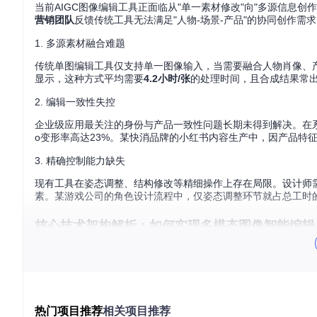
当前AIGC图像编辑工具正面临从"单一素材修改"向"多源信息
营销团队
反馈传统工具无法满足"人物-场景-产品"的协同创作需
1. 多源素材融合难题
传统单图编辑工具仅支持单一图像输入，当需要融合人物肖像、产品
显示，这种方式平均需要
4.2小时/张
的处理时间，且合成结果常出
2. 编辑一致性失控
企业级应用最关注的身份与产品一致性问题长期未得到解决。在
o变形率高达23%。某快消品牌的小红书内容生产中，因产品特
3. 精确控制能力缺失
现有工具在姿态调整、结构修改等精细操作上存在局限。设计师
素。某游戏公司的角色设计流程中，仅姿态调整环节就占总工时的
核心技术架构解析：如何实现多模态图像智能编辑
Qwen-Image-Edit-2509通过创新的技术架构，构建了
痛点。
多图像协同编辑系统如何实现语义级融合？
热门项目推荐
相关项目推荐
该模型首创支持1-3张输入图像的协同处理，通过
图像拼接训练架