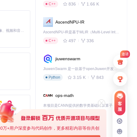
836
1.66 K
C++
AscendNPU-IR
MiniMax H3 是一个通用的全模态生成系统。它支持对由文本、图像、视频和音频组成的多模态上下文进行统一理解，并能生成分辨率高达 2K、时长可达 15 秒的带原生立体声音频的视频。得益于面向任务泛化的系统设计，H3 在预训练阶段就已具备广泛的多模态上下文理解与生成能力，能够出色地执行复杂的多模态指令。
AscendNPU-IR是基于MLIR（Multi-Level Intermediate Representation）构建的，面向昇腾亲和算子编译时使用的中间表示，提供昇腾完备表达能力，通过编译优化提升昇腾AI处理器计算效率，支持通过生态框架使能昇腾AI处理器与深度调优
保关键信息不丢
497
336
C++
邀请
jiuwenswarm
JiuwenSwarm 是一款基于openJiuwen开发的智能AI Agent，它能够将大语言模型的强大能力，通过你日常使用的各类通讯应用，直接延伸至你的指尖。
3.15 K
843
Python
ops-math
客
本项目是CANN提供的数学类基础计算算子库，实现网络在NPU上加速计算。
服
1.24 K
1.36 K
C++
基于Python的Xiaozhi AI，适用于想要完整Xiaozhi体验而无需拥有专用硬件的用户。
00万+用户深度参与代码创作，更多精彩内容等你共创
deveco-code