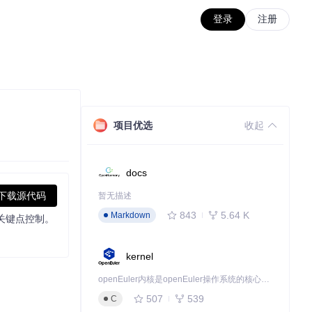
登录
注册
项目优选
收起
docs
下载源代码
暂无描述
843
5.64 K
Markdown
/关键点控制。
kernel
openEuler内核是openEuler操作系统的核心，既是系统性能与稳定性的基石，也是连接处理器、设备与服务的桥梁。
507
539
C