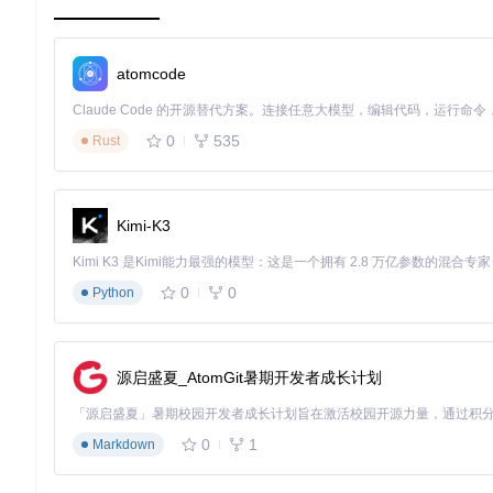
特征对齐网络
：通过自注意力机制建立不同图像间的语义关联，
冲突解决模块
：采用对抗学习策略处理特征冲突，使人物身份特
atomcode
光影一致性引擎
：分析输入图像的光照方向、强度和色温，自
🛠️
技术术语解析
：自注意力机制
0
535
类似于人类视觉系统的注意力分配，模型能够自动识别图像中重
Rust
失。
ControlNet原生支持如何实现像素级精确控制？
Kimi-K3
模型内置深度图、边缘图、关键点图等6种ControlNet控制
轻量化控制模块
：将传统ControlNet的参数量压缩60%，实
0
0
多模态引导机制
Python
：支持文本描述与图像控制同时输入，精度提
全角度姿态调整
：通过人体关键点输入，可在保持身份不变的前
📊
技术参数对比
：
源启盛夏_AtomGit暑期开发者成长计划
控制维度
传统工具误差
提升
Qwen-Image-Edit-2509
骨骼匹配
15像素
3像素
80%
0
1
Markdown
响应速度
2.3秒/步
0.8秒/步
65%