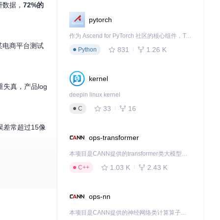
研数据，
72%的
pytorch
作为 Ascend for PyTorch 社区的核心组件，TorchNPU 是昇腾专为 PyTorch 打造的深度学习适配插件，使 PyTorch 框架能够直接调用昇腾 NPU，为开发者提供昇腾 AI 处理器的超强算力。
某电商平台测试
831
1.26 K
Python
kernel
失真，产品log
deepin linux kernel
33
16
C
差常超过15像
ops-transformer
本项目是CANN提供的transformer类大模型算子库，实现网络在NPU上加速计算。
1.03 K
2.43 K
C++
统编辑工具的三大
ops-nn
本项目是CANN提供的神经网络类计算算子库，实现网络在NPU上加速计算。
块：