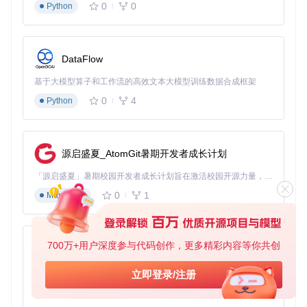
0
0
Python
当团队项目数量众多时，如何高效管理上百个仓库？Gitea命
令行工具提供了强大的仓库管理功能：
DataFlow
# 列出当前实例所有仓库
tea repos list

基于大模型算子和工作流的高效文本大模型训练数据合成框架
# 克隆指定仓库
0
4
Python
tea 
clone
 https://gitcode.com/gitea/gitea

# 创建新仓库
tea repo create team-project --description=
"团队协作项目"
 -
源启盛夏_AtomGit暑期开发者成长计划
# 批量删除测试仓库
「源启盛夏」暑期校园开发者成长计划旨在激活校园开源力量，通过积分激励、认证扶持、资源倾斜等形式，引导高校组织和开发者完成「入驻 — 建项目 — 做贡献 — 获认证 — 得资源」的完整闭环。无论你是想带领社团入驻平台的组织者，还是希望用代码贡献证明自己的开发者，都能在这里找到属于你的成长路径。
tea repos list --search=
"test-"
 | awk 
'{print $1}'
0
1
Markdown
使用这些命令，团队可以快速创建、克隆、删除仓库，大大提
高仓库管理效率。
700万+用户深度参与代码创作，更多精彩内容等你共创
py-xiaozhi
实现团队Issues高效流转
团队协作中，Issues的管理是关键环节。如何实现Issues的高
基于Python的Xiaozhi AI，适用于想要完整Xiaozhi体验而无需拥有专用硬件的用户。
立即登录/注册
效流转？Gitea命令行工具提供了完整的Issues管理功能：
0
1
Python