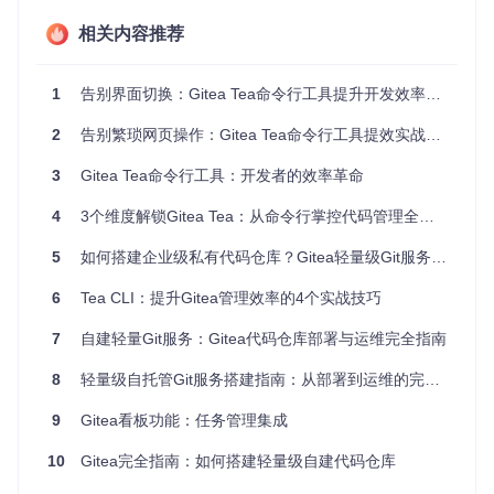
如何在不同操作系统上快速安装Gitea命令行工具？以下是几
种常见的安装方式：
相关内容推荐
# macOS使用Homebrew安装
1
告别界面切换：Gitea Tea命令行工具提升开发效率实战指南
brew install tea

2
告别繁琐网页操作：Gitea Tea命令行工具提效实战指南
# Linux使用Homebrew安装
brew install tea

3
Gitea Tea命令行工具：开发者的效率革命
# Windows使用scoop安装
4
3个维度解锁Gitea Tea：从命令行掌控代码管理全流程
scoop install tea

5
如何搭建企业级私有代码仓库？Gitea轻量级Git服务从零部署指南
# 从源码编译安装
6
Tea CLI：提升Gitea管理效率的4个实战技巧
安装完成后，通过以下命令验证安装是否成功：
7
自建轻量Git服务：Gitea代码仓库部署与运维完全指南
8
轻量级自托管Git服务搭建指南：从部署到运维的完整实践
9
Gitea看板功能：任务管理集成
执行后，你将看到类似以下的输出，表明安装成功：
10
Gitea完全指南：如何搭建轻量级自建代码仓库