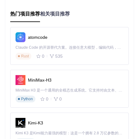
多实例配置：轻松管理多个Gitea服务
热门项目推荐
相关项目推荐
团队往往需要同时管理多个Gitea实例，如何在5分钟内完成多
实例配置？Gitea命令行工具提供了便捷的多实例管理功能：
# 添加公司Gitea实例
atomcode
tea login add --name=company --url=https://git.company.com
Claude Code 的开源替代方案。连接任意大模型，编辑代码，运行命令，自动验证 — 全自动执行。用 Rust 构建，极致性能。 ｜ An open-source alternative to Claude Code. Connect any LLM, edit code, run commands, and verify changes — autonomously. Built in Rust for speed. Get Started
# 添加个人Gitea实例
0
535
Rust
tea login add --name=personal --url=https://git.personal.c
# 列出所有已配置实例
tea logins list

MiniMax-H3
# 切换到公司实例
MiniMax H3 是一个通用的全模态生成系统。它支持对由文本、图像、视频和音频组成的多模态上下文进行统一理解，并能生成分辨率高达 2K、时长可达 15 秒的带原生立体声音频的视频。得益于面向任务泛化的系统设计，H3 在预训练阶段就已具备广泛的多模态上下文理解与生成能力，能够出色地执行复杂的多模态指令。
0
0
Python
通过以上命令，你可以轻松添加、切换不同的Gitea实例，满
足团队在不同项目环境下的需求。
Kimi-K3
提升团队效率：Gitea命令行工具核心功能详解
Kimi K3 是Kimi能力最强的模型：这是一个拥有 2.8 万亿参数的混合专家（MoE）模型，具备原生视觉理解能力，并支持 100 万 token 的上下文窗口。
批量管理100+仓库的高效技巧