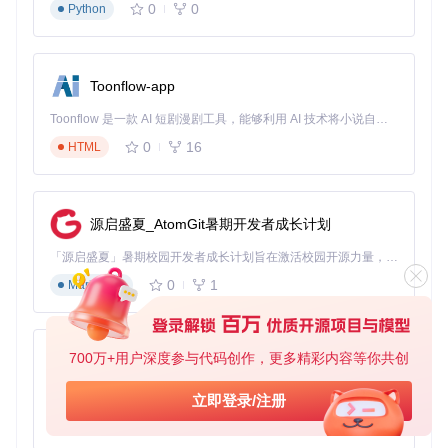
0
0
Python
Toonflow-app
Toonflow 是一款 AI 短剧漫剧工具，能够利用 AI 技术将小说自动转化为剧本，并结合 AI 生成的图片和视频，实现高效的短剧创作。借助 Toonflow，可以轻松完成从文字到影像的全流程，让短剧制作变得更加智能与便捷。
0
16
HTML
源启盛夏_AtomGit暑期开发者成长计划
「源启盛夏」暑期校园开发者成长计划旨在激活校园开源力量，通过积分激励、认证扶持、资源倾斜等形式，引导高校组织和开发者完成「入驻 — 建项目 — 做贡献 — 获认证 — 得资源」的完整闭环。无论你是想带领社团入驻平台的组织者，还是希望用代码贡献证明自己的开发者，都能在这里找到属于你的成长路径。
0
1
Markdown
700万+用户深度参与代码创作，更多精彩内容等你共创
AionUi
免费、本地、开源的 24/7 全天候 Cowork 应用，以及适用于 Gemini CLI、Claude Code、Codex、OpenCode、Qwen Code、Goose CLI、Auggie 等的 OpenClaw | 🌟 喜欢就点star吧
立即登录/注册
0
6
TypeScript