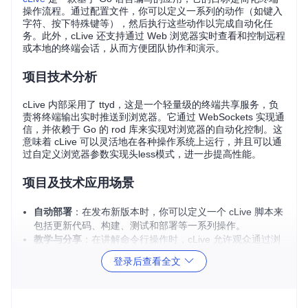
操作流程。通过配置文件，你可以定义一系列的动作（如键入
字符、按下特殊键等），然后执行这些动作以完成自动化任
务。此外，cLive 还支持通过 Web 浏览器实时查看和控制远程
或本地的终端会话，从而方便团队协作和演示。
项目技术分析
cLive 内部采用了 ttyd，这是一个轻量级的终端共享服务，负
责将终端输出实时推送到浏览器。它通过 WebSockets 实现通
信，并依赖于 Go 的 rod 库来实现对浏览器的自动化控制。这
意味着 cLive 可以灵活地在各种操作系统上运行，并且可以通
过自定义浏览器参数实现头less模式，进一步提高性能。
项目及技术应用场景
自动部署
：在发布新版本时，你可以定义一个 cLive 脚本来
包括更新代码、构建、测试和部署等一系列操作。
教学与分享
：在讲解命令行操作时，cLive 允许观众通过浏
览器观看整个过程，无需安装额外软件。
登录后查看全文
团队协作
：开发团队可以共享终端会话，共同解决复杂问
题，提高协作效率。
持续集成/持续交付(CI/CD)
：结合 CI 工具，cLive 可以作为