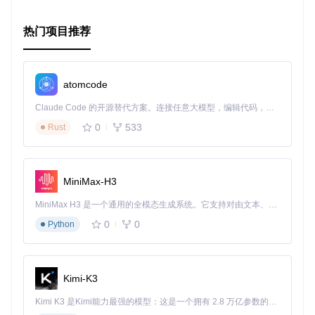
热门项目推荐
atomcode
Claude Code 的开源替代方案。连接任意大模型，编辑代码，运行命令，自动验证 — 全自动执行。用 Rust 构建，极致性能。 ｜ An open-source alternative to Claude Code. Connect any LLM, edit code, run commands, and verify changes — autonomously. Built in Rust for speed. Get Started
0
533
Rust
MiniMax-H3
MiniMax H3 是一个通用的全模态生成系统。它支持对由文本、图像、视频和音频组成的多模态上下文进行统一理解，并能生成分辨率高达 2K、时长可达 15 秒的带原生立体声音频的视频。得益于面向任务泛化的系统设计，H3 在预训练阶段就已具备广泛的多模态上下文理解与生成能力，能够出色地执行复杂的多模态指令。
0
0
Python
Kimi-K3
Kimi K3 是Kimi能力最强的模型：这是一个拥有 2.8 万亿参数的混合专家（MoE）模型，具备原生视觉理解能力，并支持 100 万 token 的上下文窗口。