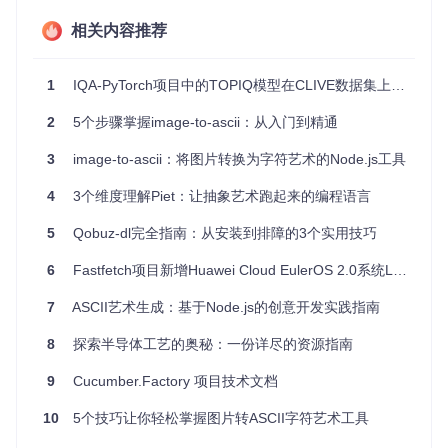
自动化测试和构建的一部分。
相关内容推荐
项目特点
简单易用
：只需几步即可创建自动化脚本，无需深入了解编
1
IQA-PyTorch项目中的TOPIQ模型在CLIVE数据集上的训练优化
程细节。
2
5个步骤掌握image-to-ascii：从入门到精通
可视化
：通过浏览器展示终端操作，直观明了。
可扩展
：支持多种操作，包括输入字符、模拟键盘事件、暂
3
image-to-ascii：将图片转换为字符艺术的Node.js工具
停和截图。
跨平台
：可在 macOS, Linux 和 Windows 等系统上运行。
4
3个维度理解Piet：让抽象艺术跑起来的编程语言
灵活性
：可根据需求调整字体大小、窗口尺寸，甚至选择不
同的浏览器进行控制。
5
Qobuz-dl完全指南：从安装到排障的3个实用技巧
总的来说，cLive 提供了一种高效、直观的方式来自动化你的
6
Fastfetch项目新增Huawei Cloud EulerOS 2.0系统Logo支持
终端操作，无论是个人提升效率还是团队协作，都能发挥其独
特价值。现在就前往
cLive GitHub 页面
下载体验吧，探索更
7
ASCII艺术生成：基于Node.js的创意开发实践指南
多可能性，让终端操作变得更加轻松！
8
探索半导体工艺的奥秘：一份详尽的资源指南
9
Cucumber.Factory 项目技术文档
10
5个技巧让你轻松掌握图片转ASCII字符艺术工具