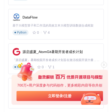
💡 实用提示：为了获得更好的弹幕体验，建议在播放前检查网
DataFlow
络连接，确保能够获取最新的弹幕数据。
基于大模型算子和工作流的高效文本大模型训练数据合成框架
如何打造个性化弹幕样式库
0
4
Python
BiliLocal提供了丰富的弹幕自定义功能，让你可以根据自己的
喜好打造个性化的弹幕样式库。
在播放界面右键点击，打开菜单，你可以调整弹幕的速度、透
源启盛夏_AtomGit暑期开发者成长计划
明度和字体大小。通过功能模块：[src/Model/Shield.cpp]和[sr
「源启盛夏」暑期校园开发者成长计划旨在激活校园开源力量，通过积分激励、认证扶持、资源倾斜等形式，引导高校组织和开发者完成「入驻 — 建项目 — 做贡献 — 获认证 — 得资源」的完整闭环。无论你是想带领社团入驻平台的组织者，还是希望用代码贡献证明自己的开发者，都能在这里找到属于你的成长路径。
c/Model/Danmaku.cpp]，你还可以设置关键词屏蔽规则，选
择不同的弹幕渲染模式。
0
1
Markdown
目前支持的弹幕渲染模式有普通模式、高级模式和极简模式。
普通模式提供基础的文字弹幕显示；高级模式支持彩色弹幕与
特效；极简模式则仅显示顶部重要弹幕，让你在不影响观看的
700万+用户深度参与代码创作，更多精彩内容等你共创
py-xiaozhi
情况下获取关键信息。
基于Python的Xiaozhi AI，适用于想要完整Xiaozhi体验而无需拥有专用硬件的用户。
立即登录/注册
0
1
Python
💡 实用提示：你可以根据不同的视频类型和个人喜好，保存多
种弹幕样式配置，方便在不同场景下快速切换。