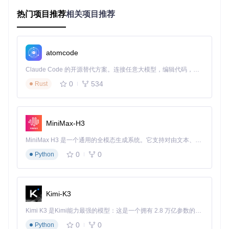
环境准备就绪后，开始构建并运行程序。在终端中依次输入：
热门项目推荐
相关项目推荐
mkdir
 build && 
cd
 build

cmake ..

make -j4

atomcode
Claude Code 的开源替代方案。连接任意大模型，编辑代码，运行命令，自动验证 — 全自动执行。用 Rust 构建，极致性能。 ｜ An open-source alternative to Claude Code. Connect any LLM, edit code, run commands, and verify changes — autonomously. Built in Rust for speed. Get Started
💡 实用提示：如果在编译过程中遇到问题，可以检查依赖是否
0
534
Rust
安装完整，或者尝试更新系统软件包。
如何使用BiliLocal实现秒开弹幕播放
MiniMax-H3
BiliLocal提供了简单直观的操作流程，让你轻松实现秒开弹幕
MiniMax H3 是一个通用的全模态生成系统。它支持对由文本、图像、视频和音频组成的多模态上下文进行统一理解，并能生成分辨率高达 2K、时长可达 15 秒的带原生立体声音频的视频。得益于面向任务泛化的系统设计，H3 在预训练阶段就已具备广泛的多模态上下文理解与生成能力，能够出色地执行复杂的多模态指令。
播放体验。
0
0
Python
启动BiliLocal后，点击主界面的「打开文件」按钮，选择你想
要播放的本地视频文件。程序会自动启动智能弹幕匹配系统，
在联网状态下实时获取最新弹幕，功能模块：[src/Access]。
如果是离线状态，也可以读取本地缓存的弹幕文件。
Kimi-K3
在播放过程中，你可以通过界面上的控制按钮进行播放、暂
Kimi K3 是Kimi能力最强的模型：这是一个拥有 2.8 万亿参数的混合专家（MoE）模型，具备原生视觉理解能力，并支持 100 万 token 的上下文窗口。
停、快进等操作。弹幕会自动显示在视频画面上，让你在观看
视频的同时享受弹幕互动的乐趣。
0
0
Python