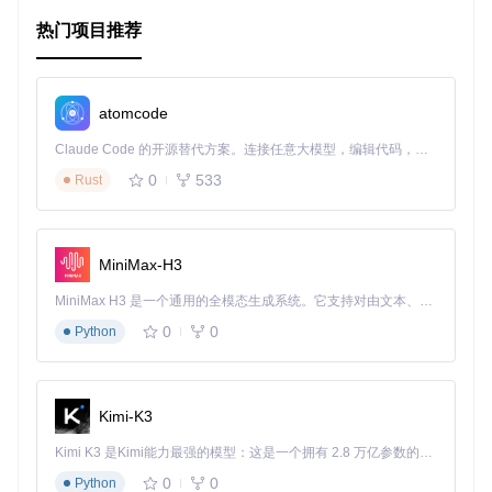
PPS
，并配置相应的 URLConf 和
TEMPLATE_CONTEXT_PR
热门项目推荐
OCESSORS
，即可快速启用。
模板标签强大
：提供了
frontendadmin_add
、
frontend
admin_change
和
frontendadmin_delete
三个标签，
方便地实现对象的操作。
atomcode
权限控制
：自动检查用户对模型的增删改权限，保证安全
性。
Claude Code 的开源替代方案。连接任意大模型，编辑代码，运行命令，自动验证 — 全自动执行。用 Rust 构建，极致性能。 ｜ An open-source alternative to Claude Code. Connect any LLM, edit code, run commands, and verify changes — autonomously. Built in Rust for speed. Get Started
AJAX 支持
：提升用户界面的响应速度和交互性。
0
533
Rust
自定义配置
：可以设置自定义表单，选择要显示或隐藏的
字段，高度可定制。
尽管
django-frontendadmin
已经停止主动开发，但它仍能
MiniMax-H3
兼容旧版 Django，并为旧项目的维护提供便利。如果你正寻
找一个轻量级的解决方案，使前端内容管理变得更加直观和高
MiniMax H3 是一个通用的全模态生成系统。它支持对由文本、图像、视频和音频组成的多模态上下文进行统一理解，并能生成分辨率高达 2K、时长可达 15 秒的带原生立体声音频的视频。得益于面向任务泛化的系统设计，H3 在预训练阶段就已具备广泛的多模态上下文理解与生成能力，能够出色地执行复杂的多模态指令。
效，那么
django-frontendadmin
无疑值得一试。
0
0
Python
许可证：

Kimi-K3
Kimi K3 是Kimi能力最强的模型：这是一个拥有 2.8 万亿参数的混合专家（MoE）模型，具备原生视觉理解能力，并支持 100 万 token 的上下文窗口。
0
0
Python