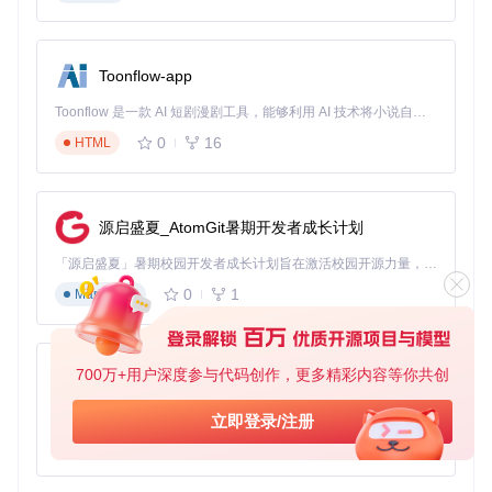
Toonflow-app
Toonflow 是一款 AI 短剧漫剧工具，能够利用 AI 技术将小说自动转化为剧本，并结合 AI 生成的图片和视频，实现高效的短剧创作。借助 Toonflow，可以轻松完成从文字到影像的全流程，让短剧制作变得更加智能与便捷。
0
16
HTML
源启盛夏_AtomGit暑期开发者成长计划
「源启盛夏」暑期校园开发者成长计划旨在激活校园开源力量，通过积分激励、认证扶持、资源倾斜等形式，引导高校组织和开发者完成「入驻 — 建项目 — 做贡献 — 获认证 — 得资源」的完整闭环。无论你是想带领社团入驻平台的组织者，还是希望用代码贡献证明自己的开发者，都能在这里找到属于你的成长路径。
0
1
Markdown
700万+用户深度参与代码创作，更多精彩内容等你共创
AionUi
免费、本地、开源的 24/7 全天候 Cowork 应用，以及适用于 Gemini CLI、Claude Code、Codex、OpenCode、Qwen Code、Goose CLI、Auggie 等的 OpenClaw | 🌟 喜欢就点star吧
立即登录/注册
0
6
TypeScript