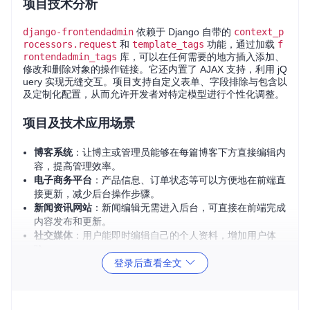
项目技术分析
django-frontendadmin
依赖于 Django 自带的
context_p
rocessors.request
和
template_tags
功能，通过加载
f
rontendadmin_tags
库，可以在任何需要的地方插入添加、
修改和删除对象的操作链接。它还内置了 AJAX 支持，利用 jQ
uery 实现无缝交互。项目支持自定义表单、字段排除与包含以
及定制化配置，从而允许开发者对特定模型进行个性化调整。
项目及技术应用场景
博客系统
：让博主或管理员能够在每篇博客下方直接编辑内
容，提高管理效率。
电子商务平台
：产品信息、订单状态等可以方便地在前端直
接更新，减少后台操作步骤。
新闻资讯网站
：新闻编辑无需进入后台，可直接在前端完成
内容发布和更新。
社交媒体
：用户能即时编辑自己的个人资料，增加用户体
验。
登录后查看全文
项目特点
易于集成
：只需将
frontendadmin
添加到
INSTALLED_A