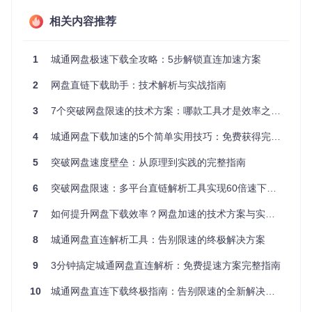
功能限制：免费用户的使用壁垒
相关内容推荐
在校学生小陈分享了他的经历：非会员账号不仅有单日下载数
量限制，还无法使用多线程下载工具。一个4GB的设计素材
1
城通网盘极速下载全攻略：5步解锁直连加速方案
包，使用普通下载方式需要3小时，而会员用户则只需20分
钟，差距高达9倍。
2
网盘直链下载助手：技术解析与实战指南
方案解构：本地解析技术的工作原理
3
7个突破网盘限速的技术方案：哪款工具才是效率之王？
技术原理解析：从"中转运输"到"直达航线"
4
城通网盘下载加速的5个简单实用技巧：免费获得完整解决方案
传统网盘下载如同乘坐公共汽车，所有乘客（文件请求）必须
5
突破网盘速度壁垒：从原理到实践的完整指南
经过固定站点（网盘服务器）中转，导致高峰期拥堵。ctfileG
et采用的本地解析技术则像直达航班，通过在浏览器中直接解
6
突破网盘限速：多平台直链解析工具实现60倍速下载全攻略
析文件链接，绕过中间服务器，实现与文件源头的直接连接。
7
如何提升网盘下载效率？网盘加速的技术方案与实战指南
ctfileGet工具采用云连接设计，象征直连解析技术
8
城通网盘直连解析工具：告别限速的终极解决方案
核心优势解析：安全与效率的平衡
1. 本地处理架构：数据不出浏览器
9
3分钟搞定城通网盘直连解析：免费提速方案完整指南
工具的所有解析过程都在本地浏览器中完成，就像在自家保险
10
城通网盘直连下载终极指南：告别限速的全新解决方案
箱中处理重要文件，无需将链接和提取码上传至第三方服务
器。实测数据显示，解析过程中无任何外部网络请求，内存占