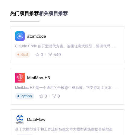
用稳定在50MB以下，仅为传统客户端软件的十分之一。
热门项目推荐
相关项目推荐
2. 智能链接处理：错误修复与格式优化
内置的链接验证系统能自动识别并修复常见的链接格式问题。
当检测到不完整或错误的链接时，工具会尝试多种修复方案，
成功率约80%。这相当于拥有一位自动纠错的助理，减少因链
atomcode
接问题导致的解析失败。
Claude Code 的开源替代方案。连接任意大模型，编辑代码，运行命令，自动验证 — 全自动执行。用 Rust 构建，极致性能。 ｜ An open-source alternative to Claude Code. Connect any LLM, edit code, run commands, and verify changes — autonomously. Built in Rust for speed. Get Started
3. 轻量级设计：零依赖快速部署
0
540
Rust
作为纯前端工具，ctfileGet无需安装任何系统依赖或运行环
境。用户只需通过浏览器打开index.html文件即可使用，启动
时间平均不到1秒。这种"即开即用"的特性，使其在各种操作系
统和设备上都能保持一致的使用体验。
MiniMax-H3
操作流程：三步实现高效下载
MiniMax H3 是一个通用的全模态生成系统。它支持对由文本、图像、视频和音频组成的多模态上下文进行统一理解，并能生成分辨率高达 2K、时长可达 15 秒的带原生立体声音频的视频。得益于面向任务泛化的系统设计，H3 在预训练阶段就已具备广泛的多模态上下文理解与生成能力，能够出色地执行复杂的多模态指令。
目标：获取工具并完成首次解析
0
0
Python
获取工具包
操作：执行
git clone https://gitcode.com/gh_mir
rors/ct/ctfileGet
预期结果：本地获得完整的工具文件目录
DataFlow
基于大模型算子和工作流的高效文本大模型训练数据合成框架
启动应用