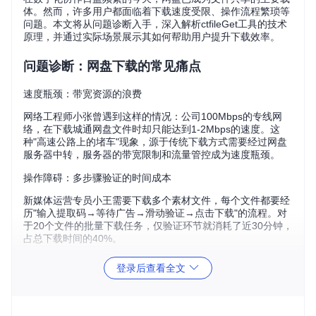
体。然而，许多用户都面临着下载速度受限、操作流程繁琐等
问题。本文将从问题诊断入手，深入解析ctfileGet工具的技术
原理，并通过实际场景展示其如何帮助用户提升下载效率。
问题诊断：网盘下载的常见痛点
速度瓶颈：带宽资源的浪费
网络工程师小张曾遇到这样的情况：公司100Mbps的专线网
络，在下载城通网盘文件时却只能达到1-2Mbps的速度。这
种"高速公路上的堵车"现象，源于传统下载方式需要经过网盘
服务器中转，服务器的带宽限制和流量管控成为速度瓶颈。
操作障碍：多步骤验证的时间成本
新媒体运营专员小王需要下载多个素材文件，每个文件都要经
历"输入提取码→等待广告→滑动验证→点击下载"的流程。对
于20个文件的批量下载任务，仅验证环节就消耗了近30分钟，
占总下载时间的40%。
隐私顾虑：第三方解析的安全风险
登录后查看全文
自由职业者小李习惯使用在线解析网站获取直连链接，但最近
发现某解析平台要求提供网盘账号信息。这种将敏感信息暴露
给第三方的做法，存在数据泄露和账号安全的潜在风险。