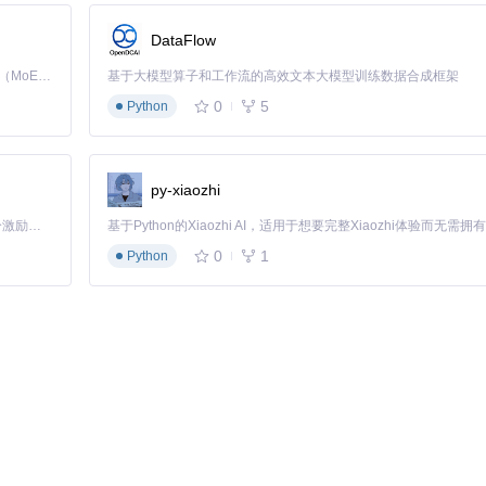
DataFlow
据需求修改以下关键配置：
Kimi K3 是Kimi能力最强的模型：这是一个拥有 2.8 万亿参数的混合专家（MoE）模型，具备原生视觉理解能力，并支持 100 万 token 的上下文窗口。
基于大模型算子和工作流的高效文本大模型训练数据合成框架
0
5
Python
py-xiaozhi
「源启盛夏」暑期校园开发者成长计划旨在激活校园开源力量，通过积分激励、认证扶持、资源倾斜等形式，引导高校组织和开发者完成「入驻 — 建项目 — 做贡献 — 获认证 — 得资源」的完整闭环。无论你是想带领社团入驻平台的组织者，还是希望用代码贡献证明自己的开发者，都能在这里找到属于你的成长路径。
0
1
Python
显示
精度提升40%