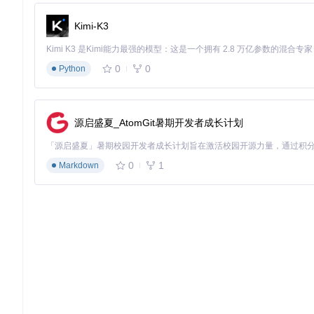
基础配置调整
Kimi-K3
用文本编辑器打开游戏目录下的
WarcraftHelper.ini
，根
FpsLimit=144
（建议设为显示器刷新率）
0
0
Python
WideScreen=1
（启用宽屏模式）
ShowFps=0
（调试时设为1，稳定后可关闭）
验证方法
启动游戏后，观察以下现象确认优化生效：
源启盛夏_AtomGit暑期开发者成长计划
宽屏模式：游戏画面充满显示器，无黑边且人物比例正常
帧率优化：在游戏主菜单按F11显示帧率（若ShowFps=1）
0
1
Markdown
路径修复：尝试加载中文路径下的自定义地图，应能正常进入
场景应用：五大情境下的体验提升
竞技对战场景
情境
：144Hz显示器玩家在对战中需要快速反应
配置
：启用帧率释放模块，设置
FpsLimit=144
，开启血条增强
效果
：操作延迟从16ms降至7ms，单位生命值实时可见，微操作
多显示器设置