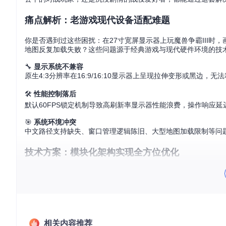
痛点解析：老游戏现代设备适配难题
你是否遇到过这些困扰：在27寸宽屏显示器上玩魔兽争霸III
地图反复加载失败？这些问题源于经典游戏与现代硬件环境的技
🔧
显示系统不兼容
原生4:3分辨率在16:9/16:10显示器上呈现拉伸变形或黑边
🛠️
性能控制落后
默认60FPS锁定机制导致高刷新率显示器性能浪费，操作响应延
🎯
系统环境冲突
中文路径支持缺失、窗口管理逻辑陈旧、大型地图加载限制等问题
技术方案：模块化架构实现全方位优化
WarcraftHelper采用插件化设计，通过五大核心模块解决上述
核心问题
技术方案
宽屏适配问题
视界重构引擎（原widescreen模块）
视野
帧率限制问题
帧率释放模块（原unlockfps模块）
解除
相关内容推荐