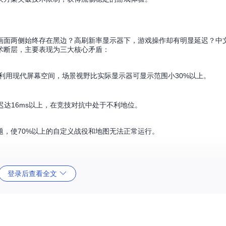
时，画面两侧始终存在黑边？高刷新率显示器下，游戏操作却有明显延迟？中
术断层，主要表现为三大核心矛盾：
，无法利用现代屏幕空间，场景视野比实际显示器可显示范围小30%以上。
迟达16ms以上，在竞技对抗中处于不利地位。
，使70%以上的自定义战役和地图无法正常运行。
问题，以下是问题-方案-效果对比：
登录后查看全文
量化效果
范围增加35%，支持16:9/21:9等宽高比，画面无拉伸变形
60FPS锁定，支持最高240FPS输出，操作响应速度提升50%