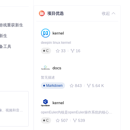
项目优选
收起
经典游戏重获新生
kernel
，它通过动态调整
获新生
避免了对游戏平衡
deepin linux kernel
必备工具
33
16
C
docs
暂无描述
843
5.64 K
Markdown
kernel
MiniMax H3 是一个通用的全模态生成系统。它支持对由文本、图像、视频和音频组成的多模态上下文进行统一理解，并能生成分辨率高达 2K、时长可达 15 秒的带原生立体声音频的视频。得益于面向任务泛化的系统设计，H3 在预训练阶段就已具备广泛的多模态上下文理解与生成能力，能够出色地执行复杂的多模态指令。
openEuler内核是openEuler操作系统的核心，既是系统性能与稳定性的基石，也是连接处理器、设备与服务的桥梁。
507
539
C