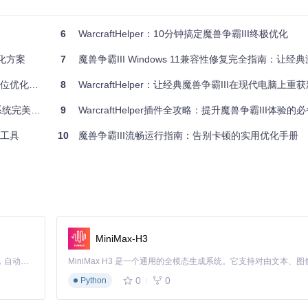
00%解决中文路径加载失败问题，支持所有自定义地图和战役
6
WarcraftHelper：10分钟搞定魔兽争霸III终极优化
口位置记忆准确率100%，分辨率切换自动适配
持4MB以上大型地图加载，扩展游戏创作可能性
优化方案
7
魔兽争霸III Windows 11兼容性修复完全指南：让
用钩子(Hook)机制实现对游戏引擎的非侵入式改造。以视界重构引擎为例
位优化方案
8
WarcraftHelper：让经典魔兽争霸III在现代电脑上重
的前提下扩展可视范围，而非简单的拉伸变形。这种实现方式既保证了画面质量，又
完美运行
9
WarcraftHelper插件全攻略：提升魔兽争霸III体验的
强工具
10
魔兽争霸III流畅运行指南：告别卡顿的实用优化手册
a/WarcraftHelper克隆）
MiniMax-H3
Claude Code 的开源替代方案。连接任意大模型，编辑代码，运行命令，自动验证 — 全自动执行。用 Rust 构建，极致性能。 ｜ An open-source alternative to Claude Code. Connect any LLM, edit code, run commands, and verify changes — autonomously. Built in Rust for speed. Get Started
rcraftHelper
0
0
Python
件复制到魔兽争霸III游戏根目录（与War3.exe同目录）。