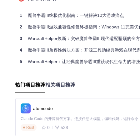
中文路径问题
智能路径转码器（原pathfix模块）
1
1
魔兽争霸III终极优化指南：一键解决10大游戏痛点
窗口管理问题
窗口稳定器（原windowfixer模块）
窗
大型地图问题
地图尺寸突破器（原sizebypass模块）
支
2
魔兽争霸III游戏兼容性修复终极指南：Windows 11完美
技术实现上，该工具通过Direct3D拦截技术修改渲染管线，采
3
WarcraftHelper焕新：突破魔兽争霸III现代适配瓶颈的全方
视口矩阵(Projection Matrix)，在保持原始画面比例
性的影响。
4
魔兽争霸III兼容性解决方案：开源工具助经典游戏在现代系统
实施指南：三步完成优化部署
5
WarcraftHelper：让经典魔兽争霸III重获现代生命力的增
准备工具
魔兽争霸III游戏本体（1.20e-1.27b版本）
热门项目推荐
相关项目推荐
WarcraftHelper工具包（从https://gitcode.com/gh_mirrors/w
文本编辑器（用于修改配置文件）
执行步骤
获取工具源码
atomcode
打开终端，执行以下命令克隆项目：
git clone https://gitcode.com/gh_mirrors/wa/Wa
0
538
Rust
核心文件部署
进入克隆目录，将
d3d9.dll
和
WarcraftHelper.ini
两个文