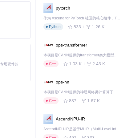
pytorch
作为 Ascend for PyTorch 社区的核心组件，TorchNPU 是昇腾专为 PyTorch 打造的深度学习适配插件，使 PyTorch 框架能够直接调用昇腾 NPU，为开发者提供昇腾 AI 处理器的超强算力。
833
1.26 K
Python
ops-transformer
本项目是CANN提供的transformer类大模型算子库，实现网络在NPU上加速计算。
1.03 K
2.43 K
C++
基于Python的Xiaozhi AI，适用于想要完整Xiaozhi体验而无需拥有专用硬件的用户。
ops-nn
本项目是CANN提供的神经网络类计算算子库，实现网络在NPU上加速计算。
837
1.67 K
C++
AscendNPU-IR
AscendNPU-IR是基于MLIR（Multi-Level Intermediate Representation）构建的，面向昇腾亲和算子编译时使用的中间表示，提供昇腾完备表达能力，通过编译优化提升昇腾AI处理器计算效率，支持通过生态框架使能昇腾AI处理器与深度调优
497
337
C++