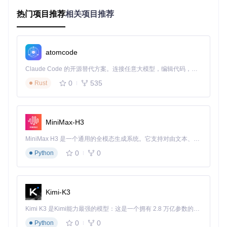
输入框：用于提交你的问题或指令
对话历史：显示之前的交互记录
热门项目推荐
相关项目推荐
功能按钮：包括文件上传、清空对话等辅助功能
atomcode
图：DeepSeek-R1与其他主流模型在各项基准测试中的性能
对比
Claude Code 的开源替代方案。连接任意大模型，编辑代码，运行命令，自动验证 — 全自动执行。用 Rust 构建，极致性能。 ｜ An open-source alternative to Claude Code. Connect any LLM, edit code, run commands, and verify changes — autonomously. Built in Rust for speed. Get Started
0
535
Rust
提问技巧：让AI更好理解你的需求
数学问题最佳实践
MiniMax-H3
对于数学问题，建议在提问中加入明确的推理要求，例
如："请逐步推理并将最终答案放在\boxed{}中。"这种提示能
MiniMax H3 是一个通用的全模态生成系统。它支持对由文本、图像、视频和音频组成的多模态上下文进行统一理解，并能生成分辨率高达 2K、时长可达 15 秒的带原生立体声音频的视频。得益于面向任务泛化的系统设计，H3 在预训练阶段就已具备广泛的多模态上下文理解与生成能力，能够出色地执行复杂的多模态指令。
引导模型进行更严谨的逻辑推导，提高答案准确性。
0
0
Python
避免系统提示
DeepSeek-R1系列模型在设计上不推荐使用系统提示（Syste
m Prompt），所有指令应包含在用户提示中。研究表明，添
Kimi-K3
加系统提示可能会干扰模型的自然推理过程，导致性能下降。
温度参数设置
Kimi K3 是Kimi能力最强的模型：这是一个拥有 2.8 万亿参数的混合专家（MoE）模型，具备原生视觉理解能力，并支持 100 万 token 的上下文窗口。
0
0
Python
平台默认温度值为0.6，这是平衡创造性和准确性的最佳设