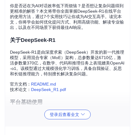
你是否还在为AI对话效率低下而烦恼？是否想让复杂问题得到
更精准的解答？本文将带你全面掌握DeepSeek-R1在线平台
的使用方法，通过7个实用技巧让你成为AI交互高手。读完本
文，你将学会如何优化提问方式、利用高级功能、解读专业输
出，以及在不同场景下获得最佳AI响应。
关于DeepSeek-R1
DeepSeek-R1是由深度求索（DeepSeek）开发的新一代推理
模型，采用混合专家（MoE）架构，总参数量达6710亿，激
活参数量370亿，在数学、代码和推理任务上表现媲美OpenAI
-o1。该模型通过大规模强化学习训练，具备自我验证、反思
和长链推理能力，特别擅长解决复杂问题。
官方文档：
README.md
技术论文：
DeepSeek_R1.pdf
平台基础使用
访问chat.deepseek.com即可进入DeepSeek-R1在线体验平
登录后查看全文
台，无需注册即可开始使用。平台界面简洁直观，主要包含以
下几个部分：