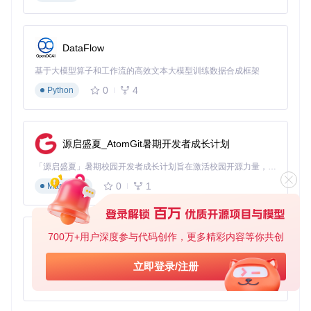
置。如果需要更确定的答案，可适当降低温度（0.5-0.6）；如
果需要更多样化的输出，可略微提高温度（0.6-0.7）。
DataFlow
高级功能：文件上传与处理
基于大模型算子和工作流的高效文本大模型训练数据合成框架
DeepSeek-R1支持文件上传功能，可处理文本类文件内容。
0
4
Python
上传文件时，系统会自动使用以下模板处理：
[file name]: {file_name}

[file content begin]

源启盛夏_AtomGit暑期开发者成长计划
{file_content}

[file content end]

「源启盛夏」暑期校园开发者成长计划旨在激活校园开源力量，通过积分激励、认证扶持、资源倾斜等形式，引导高校组织和开发者完成「入驻 — 建项目 — 做贡献 — 获认证 — 得资源」的完整闭环。无论你是想带领社团入驻平台的组织者，还是希望用代码贡献证明自己的开发者，都能在这里找到属于你的成长路径。
0
1
Markdown
只需点击界面上的文件上传按钮，选择需要处理的文件，然后
输入你的问题即可。该功能特别适合分析文档、处理数据或解
释复杂内容。
700万+用户深度参与代码创作，更多精彩内容等你共创
py-xiaozhi
代码相关任务处理
基于Python的Xiaozhi AI，适用于想要完整Xiaozhi体验而无需拥有专用硬件的用户。
立即登录/注册
0
1
Python
DeepSeek-R1在代码任务上表现卓越，在LiveCodeBench测
试中Pass@1-COT指标达到65.9%，Codeforces评分2029。