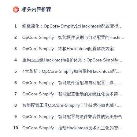
可视化配置流程
：全图形化界面引导，无需编辑复杂的plist
相关内容推荐
文件
核心能力：智能化技术架构解析
1
终极简化：OpCore-Simplify让Hackintosh配置变得前所未有的简单
硬件特征深度识别系统
2
OpCore Simplify：智能硬件识别与自动配置的Hackintosh利器
OpCore Simplify搭载先进的硬件扫描引擎，能够穿透系统表
3
OpCore Simplify：终极Hackintosh配置解决方案
层信息，获取底层硬件特性。通过解析ACPI表、PCI设备树和
CPUID信息，工具构建完整的硬件指纹档案，为后续配置提供
4
重构企业级Hackintosh维护体系：OpCore Simplify自动化解决方案
精准数据基础。
5
4大革新：OpCore-Simplify如何重构Hackintosh配置工作流
技术亮点
：
6
OpCore Simplify：智能硬件适配与自动配置工具，零基础适用的Hackintosh解决方案
支持Intel/AMD多平台CPU检测，精准识别微架构与指令集
7
OpCore Simplify：智能配置驱动的系统优化技术简化方案
图形设备深度分析，区分集成/独立显卡并评估macOS驱动
支持度
8
智能配置工具OpCore-Simplify：让技术小白也能7倍提升Hackintosh效率
存储控制器协议识别，优化NVMe/SATA设备兼容性配置
动态兼容性评估引擎
9
OpCore Simplify：智能配置与硬件兼容性的完美融合
基于超过10万组硬件配置案例训练的决策模型，工具能快速评
10
OpCore Simplify：推动Hackintosh技术民主化的智能引擎
估目标硬件与macOS各版本的兼容性。通过颜色编码系统直