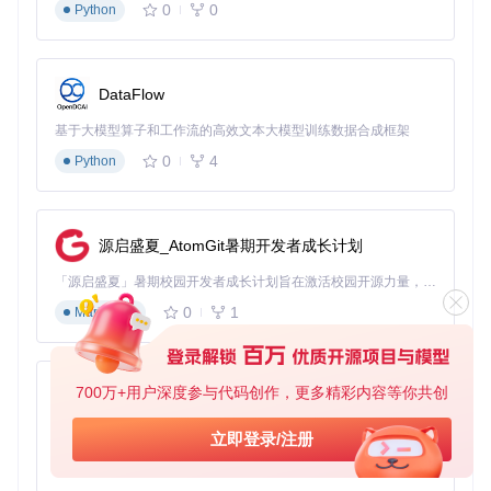
0
0
Python
根据操作系统选择启动方式：
Windows
：双击运行
OpCore-Simplify.bat
macOS
：终端执行
chmod +x OpCore-Simplify.comma
DataFlow
nd && ./OpCore-Simplify.command
Linux
基于大模型算子和工作流的高效文本大模型训练数据合成框架
：终端执行
python3 OpCore-Simplify.py
第二步：硬件报告生成与选择
0
4
Python
点击"Export Hardware Report"生成当前系统硬件报告
源启盛夏_AtomGit暑期开发者成长计划
或通过"Select Hardware Report"导入已有报告
系统自动验证报告完整性与有效性
「源启盛夏」暑期校园开发者成长计划旨在激活校园开源力量，通过积分激励、认证扶持、资源倾斜等形式，引导高校组织和开发者完成「入驻 — 建项目 — 做贡献 — 获认证 — 得资源」的完整闭环。无论你是想带领社团入驻平台的组织者，还是希望用代码贡献证明自己的开发者，都能在这里找到属于你的成长路径。
第三步：配置参数精细化定制
0
1
Markdown
核心配置项设置建议：
700万+用户深度参与代码创作，更多精彩内容等你共创
py-xiaozhi
macOS版本
：选择硬件支持的最高兼容版本
ACPI补丁
：保持默认自动选择，高级用户可手动调整
基于Python的Xiaozhi AI，适用于想要完整Xiaozhi体验而无需拥有专用硬件的用户。
立即登录/注册
内核扩展
：启用"自动管理"模式确保最佳兼容性
0
1
音频布局
Python
：使用自动检测功能获取最佳Layout ID
SMBIOS型号
：优先选择与CPU代际匹配的机型