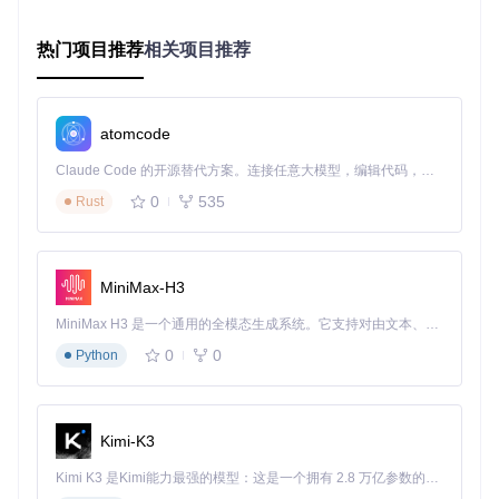
观展示兼容状态，对不兼容组件提供替代方案建议。
自适应配置生成系统
热门项目推荐
相关项目推荐
区别于静态模板的传统方案，OpCore Simplify采用动态配置
生成技术，根据硬件特性实时组合最优设置：
atomcode
传统模板方
配置维度
OpCore智能方案
案
Claude Code 的开源替代方案。连接任意大模型，编辑代码，运行命令，自动验证 — 全自动执行。用 Rust 构建，极致性能。 ｜ An open-source alternative to Claude Code. Connect any LLM, edit code, run commands, and verify changes — autonomously. Built in Rust for speed. Get Started
ACPI补丁
固定补丁集
基于硬件自动选择必要补丁
0
535
Rust
手动添加筛
Kext管理
智能匹配硬件与系统版本
选
内核参数
通用设置
针对特定硬件优化参数
MiniMax-H3
SMBIOS生
固定机型选
基于CPU/GPU特性推荐最优
MiniMax H3 是一个通用的全模态生成系统。它支持对由文本、图像、视频和音频组成的多模态上下文进行统一理解，并能生成分辨率高达 2K、时长可达 15 秒的带原生立体声音频的视频。得益于面向任务泛化的系统设计，H3 在预训练阶段就已具备广泛的多模态上下文理解与生成能力，能够出色地执行复杂的多模态指令。
成
择
机型
0
0
Python
实施路径：四步高效部署流程
第一步：项目获取与启动
Kimi-K3
git 
clone
cd
Kimi K3 是Kimi能力最强的模型：这是一个拥有 2.8 万亿参数的混合专家（MoE）模型，具备原生视觉理解能力，并支持 100 万 token 的上下文窗口。