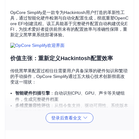
OpCore Simplify是一款专为Hackintosh用户打造的革新性工
具，通过智能化硬件检测与自动化配置生成，彻底重塑OpenC
ore EFI创建流程。该工具能基于完整硬件配置自动构建优化E
FI，为技术爱好者提供前所未有的配置效率与准确性保障，重
新定义黑苹果系统部署体验。
价值主张：重新定义Hackintosh配置效率
传统黑苹果配置过程往往需要用户具备深厚的硬件知识和繁琐
的手动操作，OpCore Simplify通过五大核心技术创新彻底改
变这一现状：
智能硬件扫描引擎
：自动识别CPU、GPU、声卡等关键组
件，生成完整硬件档案
多维度兼容性评估
：从指令集支持、驱动可用性、系统版本
匹配等多维度分析硬件适配性
登录后查看全文
自动化配置生成
：基于硬件特性智能推荐最优配置方案，减
少90%手动操作
动态Kext管理
：实时匹配硬件与macOS版本的Kext组合，
自动解决依赖关系