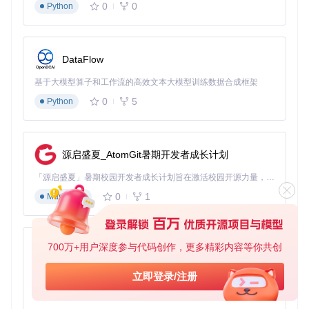
0
0
Python
例如，对于arm64-v8a架构设备，完整路径应为：
DataFlow
基于大模型算子和工作流的高效文本大模型训练数据合成框架
0
5
Python
代码注入实现
在UnityPlayerActivity中集成Perseus需要两个关键步骤：
源启盛夏_AtomGit暑期开发者成长计划
声明本地方法
（添加在onCreate方法之前）：
「源启盛夏」暑期校园开发者成长计划旨在激活校园开源力量，通过积分激励、认证扶持、资源倾斜等形式，引导高校组织和开发者完成「入驻 — 建项目 — 做贡献 — 获认证 — 得资源」的完整闭环。无论你是想带领社团入驻平台的组织者，还是希望用代码贡献证明自己的开发者，都能在这里找到属于你的成长路径。
.method
 private
 static
 native init(
Landroid/content/Conte
.end method
0
1
Markdown
加载库并初始化
（添加在onCreate方法内部）：
# 加载Perseus库
700万+用户深度参与代码创作，更多精彩内容等你共创
py-xiaozhi
const-string 
v0, 
"Perseus"
invoke-static 
{v0}, 
Ljava/lang/System;
->loadLibrary(
Ljava
基于Python的Xiaozhi AI，适用于想要完整Xiaozhi体验而无需拥有专用硬件的用户。
立即登录/注册
# 调用初始化方法
0
1
Python
invoke-static 
{p0}, 
Lcom/unity3d/player/UnityPlayerActivi