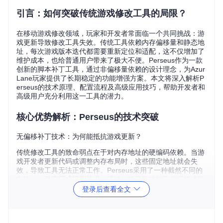
引言：如何突破传统游戏修改工具的局限？
在移动游戏修改领域，玩家和开发者常面临一个共同挑战：游
戏更新导致修改工具失效。传统工具依赖内存偏移量和静态地
址，每次游戏版本迭代都需要重新定位和适配，这不仅增加了
维护成本，也给普通用户带来了极大不便。Perseus作为一款
创新的脚本补丁工具，通过非偏移量依赖的设计理念，为Azur
Lane玩家提供了长期稳定的功能增强方案。本文将深入解析P
erseus的技术原理、配置流程及高级应用技巧，帮助开发者和
高级用户充分利用这一工具的潜力。
核心优势解析：Perseus的技术突破
无偏移补丁技术：为何能抵抗游戏更新？
传统修改工具的致命弱点在于对内存地址的硬编码依赖。当游
戏开发者更新代码或调整内存布局时，这些固定地址就会失
效，导致工具无法正常工作。Perseus采用了一种截然不同的
方法——
动态模式识别技术
，通过分析函数特征和代码模式而
非固定地址来定位目标代码。这种方法类似于人类医生通过症
登录后查看全文
状而非具体位置来诊断疾病，大大提高了对游戏更新的适应
性。
跨架构支持：如何实现多平台兼容？