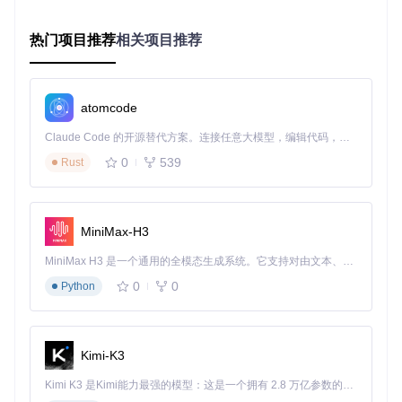
步骤1：获取项目资源
热门项目推荐
相关项目推荐
git 
clone
步骤2：架构选择决策树
atomcode
面临架构选择时，可通过以下决策路径确定适合的版本：
Claude Code 的开源替代方案。连接任意大模型，编辑代码，运行命令，自动验证 — 全自动执行。用 Rust 构建，极致性能。 ｜ An open-source alternative to Claude Code. Connect any LLM, edit code, run commands, and verify changes — autonomously. Built in Rust for speed. Get Started
设备是否为模拟器？→ 是 → 使用x86版本
0
539
Rust
否，检查设备是否支持64位应用：
进入设备设置 → 关于手机 → Android版本信息
若显示"64位操作系统"或类似字样 → 使用arm64-v8a版
本
MiniMax-H3
否则 → 使用armeabi-v7a版本
MiniMax H3 是一个通用的全模态生成系统。它支持对由文本、图像、视频和音频组成的多模态上下文进行统一理解，并能生成分辨率高达 2K、时长可达 15 秒的带原生立体声音频的视频。得益于面向任务泛化的系统设计，H3 在预训练阶段就已具备广泛的多模态上下文理解与生成能力，能够出色地执行复杂的多模态指令。
注意
：大多数2016年后发布的Android设备都支持arm64-v
0
0
Python
8a架构，选择此版本可获得最佳性能和兼容性。
部署流程：文件放置与代码集成
文件系统部署
Kimi-K3
将选定的库文件部署到Unity项目的指定位置：
Kimi K3 是Kimi能力最强的模型：这是一个拥有 2.8 万亿参数的混合专家（MoE）模型，具备原生视觉理解能力，并支持 100 万 token 的上下文窗口。