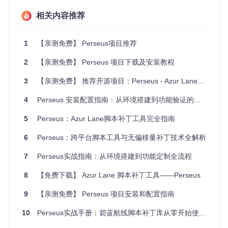
相关内容推荐
Perseus提供了三种架构版本的库文件，覆盖了当前移动设备
和模拟器的主流硬件平台：
1
arm64-v8a
【亲测免费】 Perseus项目推荐
：适用于现代64位移动设备，提供最佳性能
armeabi-v7a
：兼容32位ARM架构设备，保证广泛适用性
2
【亲测免费】 Perseus 项目下载及安装教程
x86
：针对模拟器环境优化，支持电脑端测试与开发
这种多架构支持确保Perseus能够在不同硬件环境下稳定工
3
【亲测免费】 推荐开源项目：Perseus - Azur Lane脚本修补库
作，无论是高端旗舰手机还是入门级设备，都能找到合适的库
文件版本。
4
Perseus 安装配置指南：从环境搭建到功能验证的全流程解析
配置驱动设计：灵活性与易用性的平衡
5
Perseus：Azur Lane脚本补丁工具完全指南
Perseus采用
INI配置文件
作为功能开关和参数调整的接口，将
6
Perseus：跨平台脚本工具与无偏移量补丁技术全解析
复杂的技术实现细节与用户操作隔离开来。用户无需修改代
码，只需编辑文本配置即可启用或调整功能，这种设计极大降
7
Perseus实战指南：从环境搭建到功能定制全流程
低了使用门槛，同时保留了高级定制的可能性。配置文件自动
生成机制进一步简化了用户操作，实现了"安装即运行"的用户
8
【免费下载】 Azur Lane 脚本补丁工具——Perseus
体验。
9
【亲测免费】 Perseus 项目安装和配置指南
场景化配置指南：从安装到验证的完整流程
10
Perseus实战手册：碧蓝航线脚本补丁库从零开始使用指南
环境准备：如何获取并选择正确的库文件？