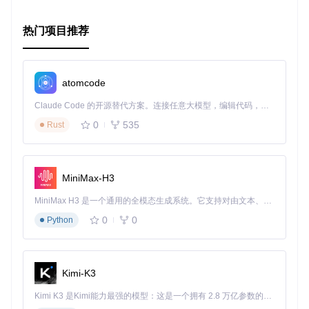
热门项目推荐
atomcode
Claude Code 的开源替代方案。连接任意大模型，编辑代码，运行命令，自动验证 — 全自动执行。用 Rust 构建，极致性能。 ｜ An open-source alternative to Claude Code. Connect any LLM, edit code, run commands, and verify changes — autonomously. Built in Rust for speed. Get Started
0
535
Rust
MiniMax-H3
MiniMax H3 是一个通用的全模态生成系统。它支持对由文本、图像、视频和音频组成的多模态上下文进行统一理解，并能生成分辨率高达 2K、时长可达 15 秒的带原生立体声音频的视频。得益于面向任务泛化的系统设计，H3 在预训练阶段就已具备广泛的多模态上下文理解与生成能力，能够出色地执行复杂的多模态指令。
0
0
Python
Kimi-K3
Kimi K3 是Kimi能力最强的模型：这是一个拥有 2.8 万亿参数的混合专家（MoE）模型，具备原生视觉理解能力，并支持 100 万 token 的上下文窗口。