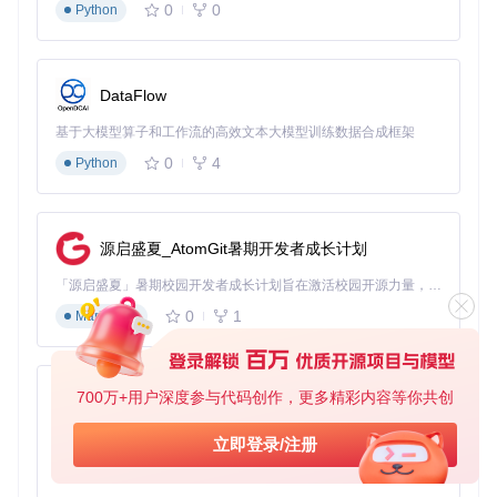
0
0
Python
DataFlow
基于大模型算子和工作流的高效文本大模型训练数据合成框架
0
4
Python
源启盛夏_AtomGit暑期开发者成长计划
「源启盛夏」暑期校园开发者成长计划旨在激活校园开源力量，通过积分激励、认证扶持、资源倾斜等形式，引导高校组织和开发者完成「入驻 — 建项目 — 做贡献 — 获认证 — 得资源」的完整闭环。无论你是想带领社团入驻平台的组织者，还是希望用代码贡献证明自己的开发者，都能在这里找到属于你的成长路径。
0
1
Markdown
700万+用户深度参与代码创作，更多精彩内容等你共创
py-xiaozhi
基于Python的Xiaozhi AI，适用于想要完整Xiaozhi体验而无需拥有专用硬件的用户。
立即登录/注册
0
1
Python