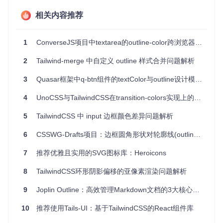
术支持。
相关内容推荐
想要快速启动你的下一个Web项目吗？尝试一下Outline吧。直
接下载最新版本，或者通过Git或Bower进行克隆和安装。更多
详细信息和教程，请访问
官方文档
。让我们一起开启高效且响
1
ConverseJS项目中textarea的outline-color跨浏览器兼容性问题解析
应式的网页开发之旅！
2
Tailwind-merge 中自定义 outline 样式合并问题解析
3
Quasar框架中q-btn组件的textColor与outline设计模式交互问题解析
4
UnoCSS与TailwindCSS在transition-colors实现上的差异分析
5
TailwindCSS 中 input 边框颜色差异问题解析
6
CSSWG-Drafts项目：边框圆角形状对轮廓线(outline)的影响解析
7
推荐优雅且实用的SVG图标库：Heroicons
8
TailwindCSS环形阴影偏移的亚像素渲染问题解析
9
Joplin Outline：高效管理Markdown文档的3大核心能力
10
推荐使用Tails-UI：基于TailwindCSS的React组件库