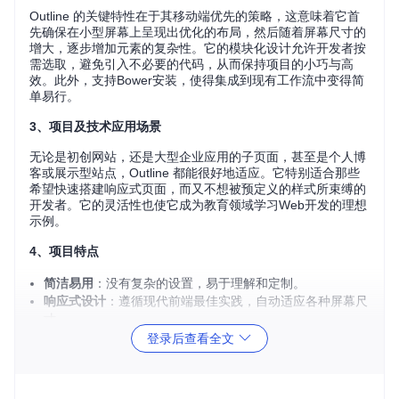
Outline 的关键特性在于其移动端优先的策略，这意味着它首
先确保在小型屏幕上呈现出优化的布局，然后随着屏幕尺寸的
增大，逐步增加元素的复杂性。它的模块化设计允许开发者按
需选取，避免引入不必要的代码，从而保持项目的小巧与高
效。此外，支持Bower安装，使得集成到现有工作流中变得简
单易行。
3、项目及技术应用场景
无论是初创网站，还是大型企业应用的子页面，甚至是个人博
客或展示型站点，Outline 都能很好地适应。它特别适合那些
希望快速搭建响应式页面，而又不想被预定义的样式所束缚的
开发者。它的灵活性也使它成为教育领域学习Web开发的理想
示例。
4、项目特点
简洁易用
：没有复杂的设置，易于理解和定制。
响应式设计
：遵循现代前端最佳实践，自动适应各种屏幕尺
寸。
模块化
：选择你需要的部分，无需全部引入，降低了文件大
登录后查看全文
小。
文档完整
：详尽的在线文档帮助开发者快速上手。
社区支持
：通过作者的Twitter账号跟踪更新，享受及时的技