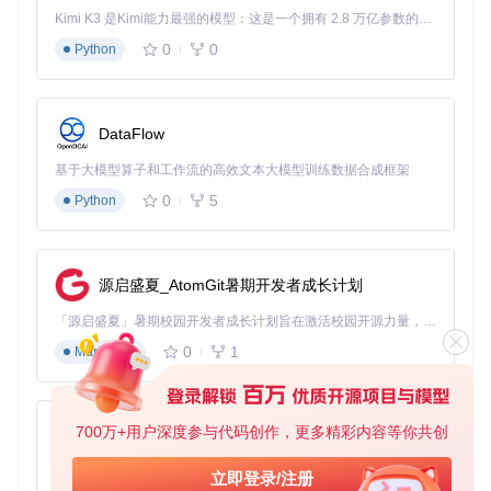
builder.toStream(
new
FileOutputStream
(
"daily-report.pdf"
))
Kimi K3 是Kimi能力最强的模型：这是一个拥有 2.8 万亿参数的混合专家（MoE）模型，具备原生视觉理解能力，并支持 100 万 token 的上下文窗口。
0
0
Python
// 自定义字体配置，确保数字和表格对齐
builder.useFont(
new
File
(
"fonts/financial-font.ttf"
), 
"Fi
// 启用PDF/A-1b合规模式
DataFlow
builder.usePdfAConformance(PdfAConformance.PDFA_1_B);

基于大模型算子和工作流的高效文本大模型训练数据合成框架
// 添加动态数据
builder.useDocumentMetadata(
new
HashMap
<String, String>() 
0
5
Python
    put(
"Title"
, 
"每日财务报表"
);

    put(
"Author"
, 
"自动化报表系统"
);

    put(
"Subject"
, 
"2023年Q4财务数据"
);

}});

源启盛夏_AtomGit暑期开发者成长计划
「源启盛夏」暑期校园开发者成长计划旨在激活校园开源力量，通过积分激励、认证扶持、资源倾斜等形式，引导高校组织和开发者完成「入驻 — 建项目 — 做贡献 — 获认证 — 得资源」的完整闭环。无论你是想带领社团入驻平台的组织者，还是希望用代码贡献证明自己的开发者，都能在这里找到属于你的成长路径。
技术文档SVG矢量图形渲染
0
1
Markdown
科技公司在产品手册和技术文档中广泛使用SVG图形，以确保
在不同设备上的显示质量。OpenHTMLtoPDF的SVG渲染能力
使得这些复杂图形能够完美地转换为PDF格式，保持了矢量图
700万+用户深度参与代码创作，更多精彩内容等你共创
py-xiaozhi
形的清晰度和可缩放性。
基于Python的Xiaozhi AI，适用于想要完整Xiaozhi体验而无需拥有专用硬件的用户。
立即登录/注册