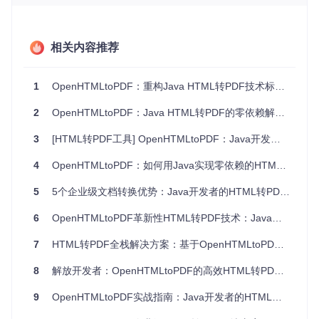
技术架构深度解析
从技术架构看，OpenHTMLtoPDF采用分层设计，将整个转换
相关内容推荐
过程分为解析层、布局层和渲染层三个主要部分。这种清晰的
分离架构使得各组件可以独立优化，同时保证了整体系统的稳
定性和可扩展性。
1
OpenHTMLtoPDF：重构Java HTML转PDF技术标准的无依赖解决方案
解析层：HTML/CSS标准化处理
2
OpenHTMLtoPDF：Java HTML转PDF的零依赖解决方案
解析层负责将输入的HTML和CSS内容转换为统一的内部表示
格式。该层支持最新的HTML5标准和CSS3特性，能够处理复
3
[HTML转PDF工具] OpenHTMLtoPDF：Java开发者的文档转换利器
杂的选择器、样式继承和媒体查询，为后续的布局计算奠定基
础。
4
OpenHTMLtoPDF：如何用Java实现零依赖的HTML转PDF解决方案
布局层：精准计算文档结构
5
5个企业级文档转换优势：Java开发者的HTML转PDF解决方案
布局层基于盒模型理论，精确计算每个元素的位置和尺寸。它
6
OpenHTMLtoPDF革新性HTML转PDF技术：Java开发者高效文档生成解决方案
支持各种复杂布局场景，包括浮动元素、绝对定位、表格布局
和多列排版，确保最终PDF输出与原始HTML在视觉上保持一
7
HTML转PDF全栈解决方案：基于OpenHTMLtoPDF的企业级文档生成实践
致。
渲染层：高质量PDF生成
8
解放开发者：OpenHTMLtoPDF的高效HTML转PDF实践指南
渲染层将布局结果转换为PDF格式，支持多种高级特性：
9
OpenHTMLtoPDF实战指南：Java开发者的HTML转PDF解决方案
PDF/A标准兼容，确保文档长期可访问性