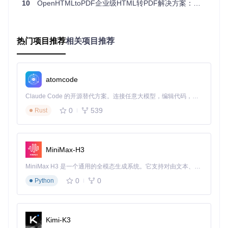
10
OpenHTMLtoPDF企业级HTML转PDF解决方案：从技术原理到实战指南
WCAG 2.1无障碍标准支持，满足Section 508合规要求
矢量图形渲染，保证图像在任何缩放级别下的清晰度
字体嵌入和子集化，确保文档在不同设备上的一致性
热门项目推荐
相关项目推荐
企业级应用实践案例
atomcode
优化企业级文档流程需要考虑性能、可靠性和可扩展性等多方
Claude Code 的开源替代方案。连接任意大模型，编辑代码，运行命令，自动验证 — 全自动执行。用 Rust 构建，极致性能。 ｜ An open-source alternative to Claude Code. Connect any LLM, edit code, run commands, and verify changes — autonomously. Built in Rust for speed. Get Started
面因素。OpenHTMLtoPDF通过灵活的API设计和丰富的配置
选项，满足了不同行业的特定需求。
0
539
Rust
金融报表自动化生成
某大型银行采用OpenHTMLtoPDF构建了自动化报表系统，实
现了每日近万份财务报表的生成和分发。系统利用该库的表格
MiniMax-H3
布局能力和精确计算特性，确保了复杂财务数据的准确呈现和
专业格式。
MiniMax H3 是一个通用的全模态生成系统。它支持对由文本、图像、视频和音频组成的多模态上下文进行统一理解，并能生成分辨率高达 2K、时长可达 15 秒的带原生立体声音频的视频。得益于面向任务泛化的系统设计，H3 在预训练阶段就已具备广泛的多模态上下文理解与生成能力，能够出色地执行复杂的多模态指令。
0
0
Python
核心实现代码示例：
// 金融报表生成配置
PdfRendererBuilder
builder
=
new
PdfRendererBuilder
();

Kimi-K3
builder.withUri(
"financial-report-template.html"
);
