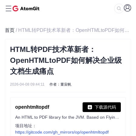
首页
/ HTML转PDF技术革新者：OpenHTMLtoPDF如何解决企业级文档生成痛点
HTML转PDF技术革新者：
OpenHTMLtoPDF如何解决企业级
文档生成痛点
2026-04-08 09:44:11
作者：董宙帆
openhtmltopdf
下载源代码
An HTML to PDF library for the JVM. Based on Flying Saucer and Apache PDF-BOX 2. With SVG image support. Now also with accessible PDF support (WCAG, Section 508, PDF/UA)!
项目地址：
https://gitcode.com/gh_mirrors/op/openhtmltopdf