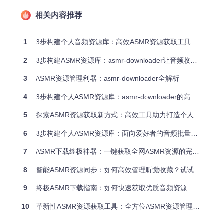
内置的统计分析模块提供作品总数、分类占比、下载进度等多
维度数据视图。技术实现上，通过
model/model.go
定义的结
相关内容推荐
构化数据模型，将原始下载数据转化为直观的进度指标，帮助
用户全面掌握资源库状态。
1
3步构建个人音频资源库：高效ASMR资源获取工具全解析
跨平台资源流转方案
2
3步构建ASMR资源库：asmr-downloader让音频收藏效率提升10倍
基于Go语言的跨平台特性，工具可在Windows、macOS和Lin
ux系统无缝运行。通过
scripts/unix.sh
和
windows.bat
脚
3
ASMR资源管理利器：asmr-downloader全解析
本，实现了不同操作系统下的环境适配，确保配置参数在多设
备间保持一致，解决了传统工具的平台依赖问题。
4
3步构建个人ASMR资源库：asmr-downloader的高效管理方案
场景化应用指南：工具如何融入日常使用
5
探索ASMR资源获取新方式：高效工具助力打造个人音频库
个人资源库构建流程
6
3步构建个人ASMR资源库：面向爱好者的音频批量下载与管理方案
针对初次使用者，建议采用"三步构建法"：首先通过
config/c
7
ASMR下载终极神器：一键获取全网ASMR资源的完整工具指南
onfig.go
配置基础参数（下载路径、并发数等），然后执行
批量下载命令（支持RJ编号批量输入），最后通过工具内置的
8
智能ASMR资源同步：如何高效管理听觉收藏？试试这款命令行下载工具
校验机制确保资源完整性。实测表明，完成1000个标准ASMR
资源的下载与分类仅需2小时。
9
终极ASMR下载指南：如何快速获取优质音频资源
专业创作者的素材管理
10
革新性ASMR资源获取工具：全方位ASMR资源管理与高效音频获取解决方案
对于内容创作者，工具提供的元数据提取功能尤为实用。通过