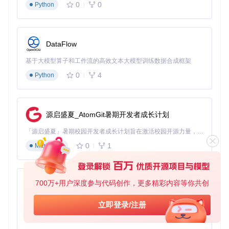
0
0
Python
获取源码：
git clone https://gitcode.com/gh_mir
rors/as/asmr-downloader
构建执行：
cd asmr-downloader && go build
基础使用命令
DataFlow
# 下载单个资源
./asmr-downloader RJ123456

基于大模型算子和工作流的高效文本大模型训练数据合成框架
0
4
Python
# 批量下载多个资源
./asmr-downloader RJ123456 RJ789012 RJ345678

# 同步更新所有资源
源启盛夏_AtomGit暑期开发者成长计划
./asmr-downloader --
sync
高级配置项说明
「源启盛夏」暑期校园开发者成长计划旨在激活校园开源力量，通过积分激励、认证扶持、资源倾斜等形式，引导高校组织和开发者完成「入驻 — 建项目 — 做贡献 — 获认证 — 得资源」的完整闭环。无论你是想带领社团入驻平台的组织者，还是希望用代码贡献证明自己的开发者，都能在这里找到属于你的成长路径。
0
1
核心配置文件位于
Markdown
config/config.go
，可调整以下关键参
数：
并发下载数（默认5）
700万+用户深度参与代码创作，更多精彩内容等你共创
下载超时时间（默认30秒）
py-xiaozhi
存储路径（默认./downloads）
基于Python的Xiaozhi AI，适用于想要完整Xiaozhi体验而无需拥有专用硬件的用户。
代理设置（支持HTTP/SOCKS5）
立即登录/注册
0
1
Python
常见问题解决方案