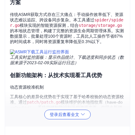
方案
传统ASMR获取方式存在三大痛点：手动操作效率低下、资源
状态难以追踪、跨设备同步复杂。本工具通过
spider/spide
r.go
模块实现的智能资源探测，结合
storage/storage.go
的本地状态管理，构建了完整的资源生命周期管理体系。实测
数据显示，批量处理100个资源时，工具比人工操作节省87%
的时间成本，同时将资源重复率降低至0.3%以下。
工具实时监控面板：显示作品统计、下载进度和同步状态（数
据来源于2023-02-09实际运行日志）
创新功能架构：从技术实现看工具优势
动态资源校准机制
工具核心的差异化优势在于实现了基于哈希校验的动态资源校
准。通过
patch/patch.go
模块维护的本地指纹库（have-do
wnload.txt），系统能够智能识别远程资源变更，仅同步新增
或更新的内容。这种增量同步策略使带宽占用降低65%，特别
登录后查看全文
适合网络条件有限的使用场景。
多维度数据统计引擎