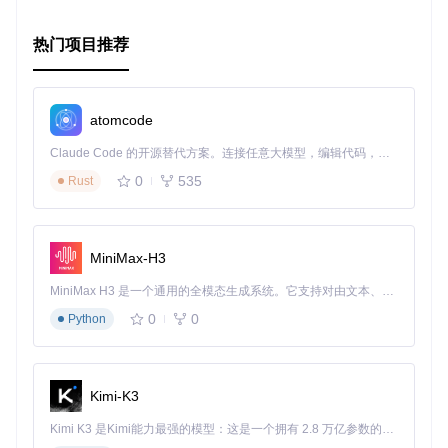
解析资源内置信息，自动生成包含标题、时长、标签的索引文
件，配合自定义命名规则，使素材检索效率提升40%。这一功
能通过
utils/utils.go
中的字符串处理函数实现，支持正则
热门项目推荐
表达式自定义提取规则。
技术实现解析：核心模块工作原理
atomcode
网络请求优化策略
Claude Code 的开源替代方案。连接任意大模型，编辑代码，运行命令，自动验证 — 全自动执行。用 Rust 构建，极致性能。 ｜ An open-source alternative to Claude Code. Connect any LLM, edit code, run commands, and verify changes — autonomously. Built in Rust for speed. Get Started
spider/spider.go
模块采用了分级请求策略：对列表页使用
0
535
Rust
并发请求提升效率，对资源文件采用断点续传确保可靠性。通
过设置合理的请求间隔（可在配置中调整），既保证了下载速
度，又避免对源站造成过度压力。
本地存储架构设计
MiniMax-H3
storage/storage.go
实现了基于目录哈希的存储方案，将资
MiniMax H3 是一个通用的全模态生成系统。它支持对由文本、图像、视频和音频组成的多模态上下文进行统一理解，并能生成分辨率高达 2K、时长可达 15 秒的带原生立体声音频的视频。得益于面向任务泛化的系统设计，H3 在预训练阶段就已具备广泛的多模态上下文理解与生成能力，能够出色地执行复杂的多模态指令。
源按内容特征自动分类存放。这种结构不仅提高了存储效率，
0
0
Python
还能有效避免文件名冲突问题。同时支持自定义存储路径，满
足不同用户的文件组织习惯。
实用操作指南：从安装到高级配置
Kimi-K3
环境部署三步法
Kimi K3 是Kimi能力最强的模型：这是一个拥有 2.8 万亿参数的混合专家（MoE）模型，具备原生视觉理解能力，并支持 100 万 token 的上下文窗口。
准备环境：确保已安装Go 1.16+环境