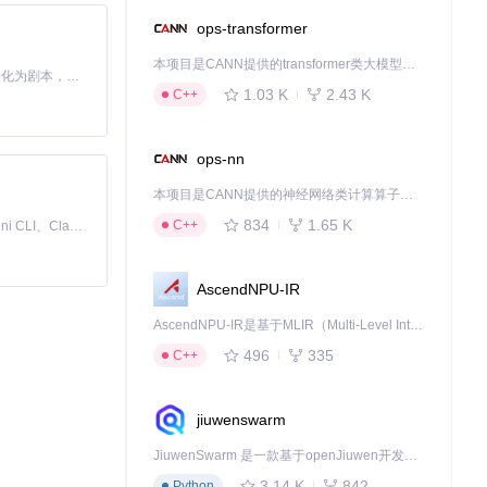
ops-transformer
本项目是CANN提供的transformer类大模型算子库，实现网络在NPU上加速计算。
Toonflow 是一款 AI 短剧漫剧工具，能够利用 AI 技术将小说自动转化为剧本，并结合 AI 生成的图片和视频，实现高效的短剧创作。借助 Toonflow，可以轻松完成从文字到影像的全流程，让短剧制作变得更加智能与便捷。
1.03 K
2.43 K
C++
ops-nn
本项目是CANN提供的神经网络类计算算子库，实现网络在NPU上加速计算。
834
1.65 K
C++
免费、本地、开源的 24/7 全天候 Cowork 应用，以及适用于 Gemini CLI、Claude Code、Codex、OpenCode、Qwen Code、Goose CLI、Auggie 等的 OpenClaw | 🌟 喜欢就点star吧
AscendNPU-IR
AscendNPU-IR是基于MLIR（Multi-Level Intermediate Representation）构建的，面向昇腾亲和算子编译时使用的中间表示，提供昇腾完备表达能力，通过编译优化提升昇腾AI处理器计算效率，支持通过生态框架使能昇腾AI处理器与深度调优
496
335
C++
jiuwenswarm
JiuwenSwarm 是一款基于openJiuwen开发的智能AI Agent，它能够将大语言模型的强大能力，通过你日常使用的各类通讯应用，直接延伸至你的指尖。
3.14 K
842
Python