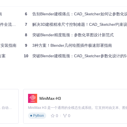
南
6
告别Blender建模痛点：CAD_Sketcher如何让参
程安装指南
7
解决3D建模精准尺寸控制难题！CAD_Sketcher约束设
8
突破Blender精度瓶颈：参数化草图设计新范式
有管理员权限（Windows系统需要）。完成这三步后，你的系统就为安
极速安装指南
9
3种方案！Blender几何绘图插件极速部署指南
方案
10
突破Blender建模瓶颈：CAD_Sketcher参数化设计
。首先打开Blender，接着进入编辑 > 偏好设置 > 扩展，然后点击右上
装。
本配置选项
MiniMax-H3
Claude Code 的开源替代方案。连接任意大模型，编辑代码，运行命令，自动验证 — 全自动执行。用 Rust 构建，极致性能。 ｜ An open-source alternative to Claude Code. Connect any LLM, edit code, run commands, and verify changes — autonomously. Built in Rust for speed. Get Started
0
0
Python