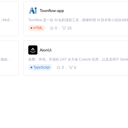
Toonflow-app
r.git ~/.config/blender/4.2/scripts/addons/CAD_Sketcher

Kimi K3 是Kimi能力最强的模型：这是一个拥有 2.8 万亿参数的混合专家（MoE）模型，具备原生视觉理解能力，并支持 100 万 token 的上下文窗口。
0
16
HTML
本，适合需要持续跟进开发进度的用户。
AionUi
「源启盛夏」暑期校园开发者成长计划旨在激活校园开源力量，通过积分激励、认证扶持、资源倾斜等形式，引导高校组织和开发者完成「入驻 — 建项目 — 做贡献 — 获认证 — 得资源」的完整闭环。无论你是想带领社团入驻平台的组织者，还是希望用代码贡献证明自己的开发者，都能在这里找到属于你的成长路径。
0
6
TypeScript
 DISPLAY=
$DISPLAY
全一致的工具版本。
统影响