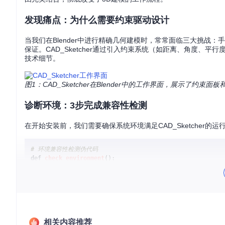
发现痛点：为什么需要约束驱动设计
当我们在Blender中进行精确几何建模时，常常面临三大挑
保证。CAD_Sketcher通过引入约束系统（如距离、角度
技术细节。
图1：CAD_Sketcher在Blender中的工作界面，展示了约束面
诊断环境：3步完成兼容性检测
在开始安装前，我们需要确保系统环境满足CAD_Sketcher
# 环境兼容性检测伪代码
def
check_environment
():

# 1. 检查Blender版本
if
 blender_version < (
4
, 
2
):

return
"错误：需要Blender 4.2或更高版本"
# 2. 验证Python环境
if
not
 check_python_version(min_version=
"3.11"
):

相关内容推荐
return
"错误：Python版本不兼容"