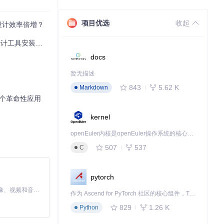
项目优选
收起
数化设计效率倍增？
计工具安装指南
docs
装做好了准备。
暂无描述
843
5.62 K
Markdown
的5个革命性应用
kernel
角"安装"按钮，
openEuler内核是openEuler操作系统的核心，既是系统性能与稳定性的基石，也是连接处理器、设备与服务的桥梁。
507
537
C
pytorch
MiniMax H3 是一个通用的全模态生成系统。它支持对由文本、图像、视频和音频组成的多模态上下文进行统一理解，并能生成分辨率高达 2K、时长可达 15 秒的带原生立体声音频的视频。得益于面向任务泛化的系统设计，H3 在预训练阶段就已具备广泛的多模态上下文理解与生成能力，能够出色地执行复杂的多模态指令。
作为 Ascend for PyTorch 社区的核心组件，TorchNPU 是昇腾专为 PyTorch 打造的深度学习适配插件，使 PyTorch 框架能够直接调用昇腾 NPU，为开发者提供昇腾 AI 处理器的超强算力。
829
1.26 K
Python