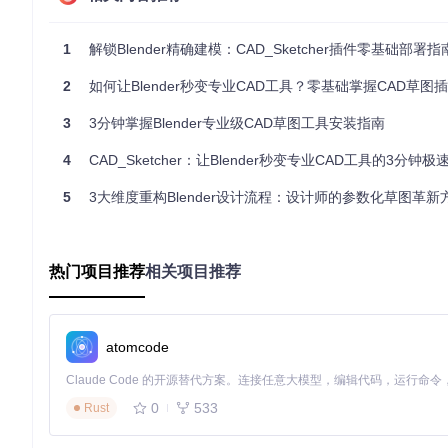
# 3. 检测系统架构
if
 system_architecture 
not
in
 [
"x86_64"
, 
"arm64"
]:

1
解锁Blender精确建模：CAD_Sketcher插件零基础部署指
return
"警告：非推荐架构，可能存在兼容性问题"
2
如何让Blender秒变专业CAD工具？零基础掌握CAD草图插件全流
return
"环境检测通过，可以安装CAD_Sketcher"
3
3分钟掌握Blender专业级CAD草图工具安装指南
首先运行上述检测逻辑，接着检查网络连接状态，最后确认是否拥
4
CAD_Sketcher：让Blender秒变专业CAD工具的3分钟
部署方案：三种现代安装路径对比
5
3大维度重构Blender设计流程：设计师的参数化草图革新
图形化向导：适合初学者的直观方式
图形化安装是最简便的方式，特别适合初次接触Blender插件的用户
热门项目推荐
相关项目推荐
选择下载的CAD_Sketcher ZIP文件，最后启用扩展即可完成安
图2：CAD_Sketcher偏好设置界面，显示求解器模块状态和基
atomcode
命令行部署：开发者的高效选择
对于熟悉命令行的技术用户，可以通过以下步骤快速部署：
0
533
Rust
# 创建插件目录