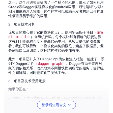
之一。这个开源项目提供了一个精巧的示例，展示了如何利用
Gradle和Dagger实现模块化的Android应用。通过清晰的模块
划分和依赖注入策略，这个样本可以帮助开发者构建出可扩展
性极强且易于维护的应用。
2、项目技术分析
该项目的核心在于它的模块化设计。使用Gradle子项目（
gra
dle-modules
）来组织代码，每个模块都有明确的职责边界，
这有利于降低耦合度和提高代码重用。从项目提供的图像来
看，我们可以看到一个模块化架构的概览，涵盖了数据层、业
务逻辑层以及UI层，这种结构使代码更加有序。
此外，项目还引入了Dagger 2作为依赖注入框架，创建了一系
列的Dagger组件（
dagger-graph
）。Dagger有助于管理对
象间的依赖关系，动态地为不同模块提供所需的服务，使得组
件之间解耦，同时也简化了测试工作。
3、项目及技术应用场景
如果你正在：
构建一个大规模的Android应用，希望保持代码整洁且易于
维护；
登录后查看全文
需要将现有项目重构为更模块化的结构以应对不断增长的功