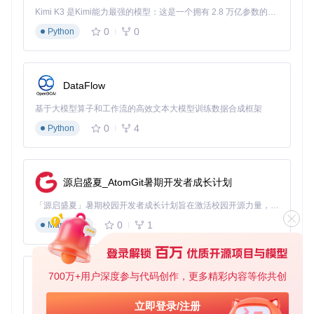
Kimi K3 是Kimi能力最强的模型：这是一个拥有 2.8 万亿参数的混合专家（MoE）模型，具备原生视觉理解能力，并支持 100 万 token 的上下文窗口。
0
0
Python
DataFlow
基于大模型算子和工作流的高效文本大模型训练数据合成框架
0
4
Python
源启盛夏_AtomGit暑期开发者成长计划
「源启盛夏」暑期校园开发者成长计划旨在激活校园开源力量，通过积分激励、认证扶持、资源倾斜等形式，引导高校组织和开发者完成「入驻 — 建项目 — 做贡献 — 获认证 — 得资源」的完整闭环。无论你是想带领社团入驻平台的组织者，还是希望用代码贡献证明自己的开发者，都能在这里找到属于你的成长路径。
0
1
Markdown
700万+用户深度参与代码创作，更多精彩内容等你共创
py-xiaozhi
基于Python的Xiaozhi AI，适用于想要完整Xiaozhi体验而无需拥有专用硬件的用户。
立即登录/注册