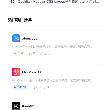
10
Obsidian Modular CSS Layout完全指南：从入门到精通的3个关键技巧
热门项目推荐
atomcode
Claude Code 的开源替代方案。连接任意大模型，编辑代码，运行命令，自动验证 — 全自动执行。用 Rust 构建，极致性能。 ｜ An open-source alternative to Claude Code. Connect any LLM, edit code, run commands, and verify changes — autonomously. Built in Rust for speed. Get Started
0
535
Rust
MiniMax-H3
MiniMax H3 是一个通用的全模态生成系统。它支持对由文本、图像、视频和音频组成的多模态上下文进行统一理解，并能生成分辨率高达 2K、时长可达 15 秒的带原生立体声音频的视频。得益于面向任务泛化的系统设计，H3 在预训练阶段就已具备广泛的多模态上下文理解与生成能力，能够出色地执行复杂的多模态指令。
0
0
Python
Kimi-K3