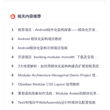
能需求；
想了解或学习如何结合Gradle与Dagger实现高效的模块化
开发；
相关内容推荐
那么这个项目就是你的理想参考。它特别适合于那些希望提升
应用质量和开发效率的团队。
1
推荐项目：Android组件化架构探索——模块化开发新纪元
4、项目特点
模块化
：通过Gradle子项目，实现了清晰的功能划分，降低
2
Android 模块化架构项目教程
了代码之间的相互影响。
依赖注入
：借助Dagger 2，轻松管理对象生命周期，减少
3
Android模块化架构示例项目指南
了硬编码和提高了可测试性。
视频教程
：附带Droidcon Vietnam 2018和Mobius Saint-Pe
4
开源项目 `booking-modular-monolith` 下载及安装教程
tersburg 2018的演讲视频，深入解释了项目的设计理念和
实施细节。
5
3大维度解析：如何用模块化架构构建高扩展智能系统
总的来说，这个开源项目不仅是模块化Android应用的优秀示
6
Modular-Architecture-Hexagonal-Demo-Project 使用教程
例，也是提升开发质量和效率的重要资源。无论你是新手还是
经验丰富的开发者，都可以从中受益并应用于自己的项目。立
7
Obsidian Modular CSS Layout 使用教程
即探索并尝试这个项目，让我们一起踏上模块化开发的旅程！
8
重塑虚拟形象创作流程：Modular Avatar的模块化革新之路
9
TeaVM项目中WebAssembly运行时模块化配置指南