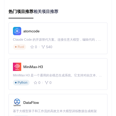
常见原因
：华硕ACPI驱动不兼容、BIOS设置错误或系统安全
策略限制。
初步验证
：进入G-Helper设置界面，查看"系统信息"中的硬件
热门项目推荐
相关项目推荐
接口状态，若显示"未检测到华硕ACPI接口"则表明驱动存在问
题。
🔧
排查要点
：
atomcode
检查设备管理器中"系统设备"下的华硕控制接口状态
Claude Code 的开源替代方案。连接任意大模型，编辑代码，运行命令，自动验证 — 全自动执行。用 Rust 构建，极致性能。 ｜ An open-source alternative to Claude Code. Connect any LLM, edit code, run commands, and verify changes — autonomously. Built in Rust for speed. Get Started
确认BIOS中"Armoury Crate Control Interface"已禁用
0
540
Rust
查看程序日志中是否有"硬件通信失败"相关记录
二、启动故障的5步排查流程
MiniMax-H3
针对上述故障类型，我们设计了标准化的排查流程，帮助用户
逐步定位问题根源。建议按顺序执行以下步骤，避免遗漏关键
MiniMax H3 是一个通用的全模态生成系统。它支持对由文本、图像、视频和音频组成的多模态上下文进行统一理解，并能生成分辨率高达 2K、时长可达 15 秒的带原生立体声音频的视频。得益于面向任务泛化的系统设计，H3 在预训练阶段就已具备广泛的多模态上下文理解与生成能力，能够出色地执行复杂的多模态指令。
检查项。
0
0
Python
2.1 环境依赖检查
操作步骤
：
DataFlow
按下Win+R键打开运行对话框，输入"cmd"并回车
在命令提示符中输入以下命令检查.NET版本：
基于大模型算子和工作流的高效文本大模型训练数据合成框架