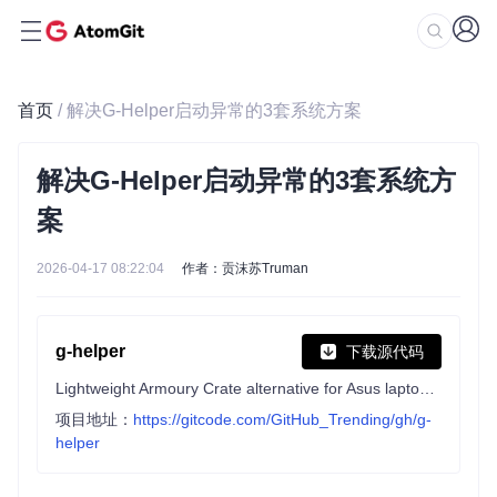
首页
/ 解决G-Helper启动异常的3套系统方案
解决G-Helper启动异常的3套系统方
案
2026-04-17 08:22:04
作者：贡沫苏Truman
g-helper
下载源代码
Lightweight Armoury Crate alternative for Asus laptops with nearly the same functionality. Works with ROG Zephyrus, Flow, TUF, Strix, Scar, ProArt, Vivobook, Zenbook, Expertbook, ROG Ally, and many more.
项目地址：
https://gitcode.com/GitHub_Trending/gh/g-
helper