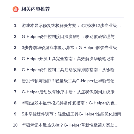
🔧
排查要点
：
相关内容推荐
检查系统是否安装.NET 7.0或更高版本运行时
确认程序文件完整性（可重新下载最新版本）
1
游戏本显示修复终极解决方案：3大模块12步专业级色彩还原指南
查看用户账户是否具备管理员权限
1.2 界面冻结型故障
2
G-Helper硬件控制接口深度解析：驱动依赖管理与功能实现指南
特征描述
：程序窗口能够打开，但界面元素加载不全，按钮点
3
3步告别华硕游戏本显示异常：G-Helper解锁专业级色彩修复方案
击无响应，或出现卡顿、假死现象。
常见原因
：硬件控制接口驱动异常、系统资源不足或后台进程
4
G-Helper开源工具完全指南：高效解决华硕笔记本风扇异常问题
冲突。
初步验证
：打开任务管理器，观察G-Helper的CPU和内存占
5
G-Helper硬件控制工具启动故障排除指南：从诊断到系统优化
用，若持续高于200MB或CPU使用率超过50%，则可能存在资
源冲突。
6
告别卡顿与臃肿？轻量级工具G-Helper让华硕笔记本性能优化更简单
🔧
排查要点
：
7
G-Helper启动故障诊疗手册：从症状识别到系统康复的全流程方案
结束占用高资源的后台进程（如游戏、视频渲染软件）
8
华硕游戏本显示模式异常修复指南：G-Helper的色彩配置解决方案
检查华硕系统控制接口服务状态
确认显卡驱动是否为最新版本
9
5步掌控硬件调节：轻量级工具G-Helper性能优化指南
1.3 功能失效型故障
特征描述
：程序能够正常启动，但部分核心功能无法使用，如
10
华硕笔记本散热失控？G-Helper革新性极简方案助你精准控温
性能模式切换无反应、风扇转速不变化或键盘灯效控制失效。