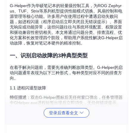
G-Helper作为华硕笔记本的轻量级控制工具，为ROG Zephyr
us、TUF、Strix等系列机型提供性能模式切换、风扇控制和电
源管理等核心功能。许多用户在使用过程中遭遇启动失败问
题，如进程闪退（程序启动后立即关闭且无错误提示）、界面
无响应或功能异常，这些问题往往与系统环境配置、权限设置
和驱动兼容性密切相关。本文将通过问题分类、排查流程、优
化方案和长效管理四个阶段，帮助用户系统性解决G-Helper启
动故障，恢复对笔记本硬件的精准控制。
一、识别启动故障的3种典型类型
在着手解决问题前，需要先准确判断故障类型。G-Helper的启
动问题通常表现为以下三种形式，每种类型对应不同的排查方
向。
1.1 进程闪退型故障
特征描述
：双击G-Helper图标后无任何窗口弹出，任务管理器
中GHelper.exe进程短暂出现后立即消失，无任何错误提示。
常见原因
：.NET运行时环境缺失、系统权限不足或配置文件损
登录后查看全文
坏。
初步验证
：按住Shift键右键点击G-Helper可执行文件，选
择"以管理员身份运行"，若程序能正常启动则说明存在权限问
题。