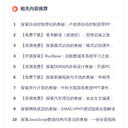
项目特点
相关内容推荐
全面覆盖
：从基础数据处理至前沿的机器学习算法，知识点
全面。
1
探索自动控制理论的奥秘：卢老师自动控制原理PPT推荐
实战导向
：结合Kaggle竞赛，鼓励应用所学解决真实世界问
题。
2
【免费下载】 蕉爷解读《道德经》：思维启迪之旅
易于上手
：提供了清晰的学习路径和大量实例代码，适合不
同水平的学习者。
3
【亲测免费】 探索模式识别的奥秘：模式识别课件PPT推荐
开放许可
：大部分材料可在遵守简单条款下自由使用，适合
教学与个人研究。
4
【开源探索】RucBase：启航数据库系统学习之旅的绝佳实践平台
综合资源
：包括推荐读物、在线讲座链接、面试准备，构建
全方位学习生态。
5
【亲测免费】 探索DDR4内存条设计奥秘：开源PCB资源全面解析
结语
6
【免费下载】 探索射频电路与天线的奥秘：华南理工大学PPT课件推荐
GWU的这套开源资料，不只是一系列课程文档，它是通往数
据科学殿堂的钥匙。对于希望在数据领域深造或是提升自我技
7
探索并行计算的奥秘：中科大陈国良教授PPT课件全集
术能力的朋友们，这无疑是一个宝贵的起点。无论你是初出茅
庐的新手，还是寻求突破的专家，都能在此找到前行的力量。
8
【亲测免费】 探索汽车理论的奥秘：余志生主编课件资源推荐
开启你的数据探索之旅，下一个数据科学明星可能就是你。
👩‍💻👨‍💻✨
9
探索网络底层的奥秘：GMAC+PHY调试指南全面解读
10
探索JavaScript数据结构与算法的奥秘：一份全面指南