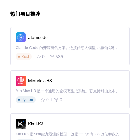
热门项目推荐
atomcode
Claude Code 的开源替代方案。连接任意大模型，编辑代码，运行命令，自动验证 — 全自动执行。用 Rust 构建，极致性能。 ｜ An open-source alternative to Claude Code. Connect any LLM, edit code, run commands, and verify changes — autonomously. Built in Rust for speed. Get Started
0
539
Rust
MiniMax-H3
MiniMax H3 是一个通用的全模态生成系统。它支持对由文本、图像、视频和音频组成的多模态上下文进行统一理解，并能生成分辨率高达 2K、时长可达 15 秒的带原生立体声音频的视频。得益于面向任务泛化的系统设计，H3 在预训练阶段就已具备广泛的多模态上下文理解与生成能力，能够出色地执行复杂的多模态指令。
0
0
Python
Kimi-K3
Kimi K3 是Kimi能力最强的模型：这是一个拥有 2.8 万亿参数的混合专家（MoE）模型，具备原生视觉理解能力，并支持 100 万 token 的上下文窗口。