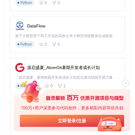
0
0
Python
DataFlow
基于大模型算子和工作流的高效文本大模型训练数据合成框架
0
5
Python
源启盛夏_AtomGit暑期开发者成长计划
「源启盛夏」暑期校园开发者成长计划旨在激活校园开源力量，通过积分激励、认证扶持、资源倾斜等形式，引导高校组织和开发者完成「入驻 — 建项目 — 做贡献 — 获认证 — 得资源」的完整闭环。无论你是想带领社团入驻平台的组织者，还是希望用代码贡献证明自己的开发者，都能在这里找到属于你的成长路径。
0
1
Markdown
700万+用户深度参与代码创作，更多精彩内容等你共创
py-xiaozhi
基于Python的Xiaozhi AI，适用于想要完整Xiaozhi体验而无需拥有专用硬件的用户。
立即登录/注册
0
1
Python