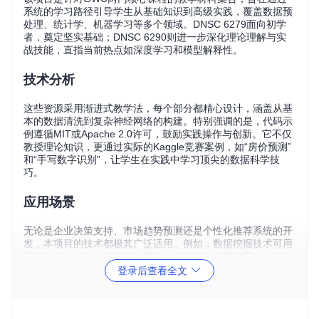
系统的学习路径引导学生从基础知识到高级实践，覆盖数据预
处理、统计学、机器学习等多个领域。DNSC 6279面向初学
者，奠定坚实基础；DNSC 6290则进一步深化理论理解与实
战技能，直指当前热点如深度学习和模型解释性。
技术分析
这些资源采用渐进式教学法，每个部分都精心设计，涵盖从基
本的数据清洗到复杂神经网络的构建。特别强调的是，代码示
例遵循MIT或Apache 2.0许可，鼓励实践操作与创新。它不仅
教授理论知识，更通过实际的Kaggle竞赛案例，如“房价预测”
和“手写数字识别”，让学生在实践中学习顶尖的数据科学技
巧。
应用场景
无论是企业决策支持、市场趋势预测还是个性化推荐系统的开
发，本项目的技术都极其广泛适用。例如，数据挖掘技术可用
于顾客行为分析，提升营销策略；而机器学习算法可优化供应
链管理，实现自动故障诊断等。对于科研人员而言，这里的文
登录后查看全文
本挖掘与矩阵分解技术能助力他们从文献海洋中提取有价值的
信息。