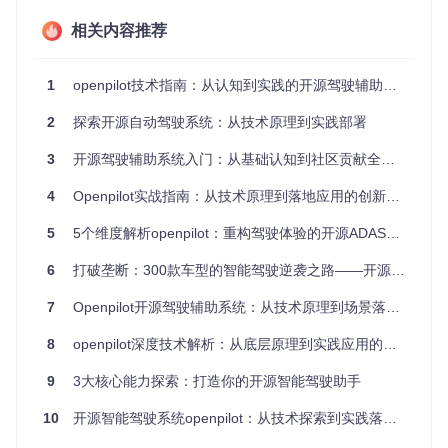
Openpilot的核心优势在于其开源特性带来的技术民主化。通
过社区协作，它打破了传统ADAS的封闭生态，使普通用户和
相关内容推荐
开发者能够接触到原本仅存在于高端车型的驾驶辅助技术。其
模块化架构设计允许不同硬件平台的适配，从comma官方设
备到DIY改装方案，极大降低了技术探索的门槛。
1
openpilot技术指南：从认知到实践的开源驾驶辅助系统全攻略
二、技术原理：自动驾驶的感知-决策-控制闭环
2
探索开源自动驾驶系统：从技术原理到实践部署
3
开源驾驶辅助系统入门：从基础认知到社区贡献全指南
系统架构解析
Openpilot采用分层架构设计，主要包含感知层、决策层和执
4
Openpilot实战指南：从技术原理到落地应用的创新路径
行层三个核心模块，通过消息队列实现模块间通信。
5
5个维度解析openpilot：重构驾驶体验的开源ADAS实践
graph TD

6
打破垄断：300款车型的智能驾驶逆袭之路——开源自动驾驶如何重构汽车智能化生态
    A[传感器输入] -->|摄像头/雷达数据| B[感知层]

    B -->|车道线/目标检测| C[决策层]

7
Openpilot开源驾驶辅助系统：从技术原理到场景落地的完整解决方案
    C -->|路径规划/速度控制| D[执行层]

    D -->|CAN总线指令| E[车辆执行器]

8
openpilot深度技术解析：从底层原理到实践应用的完整指南
1. 感知层技术
9
3大核心能力探索：打造你的开源智能驾驶助手
感知层主要通过摄像头数据进行环境理解，核心算法包括：
10
开源智能驾驶系统openpilot：从技术探索到实践落地指南
车道线检测：基于卷积神经网络（CNN）的实时车道边界识