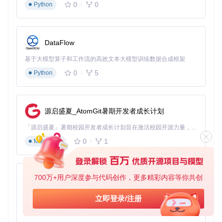
0
0
Python
油门/刹车控制：调节车辆加速度
档位控制：根据驾驶模式切换前进/后退
CAN通信实现位于
pandad/
目录，
pandad.py
负责与车辆CAN
DataFlow
总线的交互。
基于大模型算子和工作流的高效文本大模型训练数据合成框架
三、实践路径：从环境搭建到系统部署的问题与
0
5
Python
方案
硬件选择决策矩阵
硬件方案
性能
成本
适用场景
源启盛夏_AtomGit暑期开发者成长计划
★★★★★
高
追求最佳体验
comma 3X
「源启盛夏」暑期校园开发者成长计划旨在激活校园开源力量，通过积分激励、认证扶持、资源倾斜等形式，引导高校组织和开发者完成「入驻 — 建项目 — 做贡献 — 获认证 — 得资源」的完整闭环。无论你是想带领社团入驻平台的组织者，还是希望用代码贡献证明自己的开发者，都能在这里找到属于你的成长路径。
树莓派4B
★★★☆☆
中
学习研究
0
1
Markdown
自制设备
★★☆☆☆
低
技术探索
环境搭建关键步骤
1. 开发环境准备
700万+用户深度参与代码创作，更多精彩内容等你共创
py-xiaozhi
问题
：如何确保开发环境的一致性？
基于Python的Xiaozhi AI，适用于想要完整Xiaozhi体验而无需拥有专用硬件的用户。
立即登录/注册
方案
：使用项目提供的Docker环境
0
1
Python