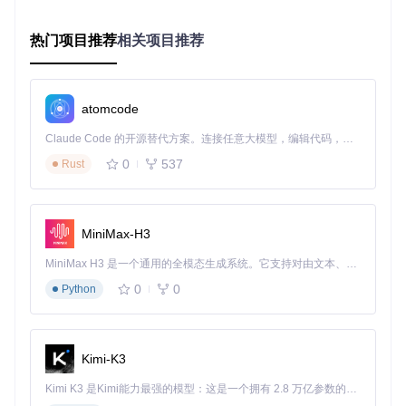
别
目标检测：采用YOLO系列算法识别前方车辆、行人等障碍
热门项目推荐
相关项目推荐
物
驾驶员状态监测：通过面部特征点追踪判断驾驶员注意力状
态
atomcode
关键代码实现位于
modeld/
目录，其中
modeld.py
负责加载神
经网络模型并处理图像数据，输出车道线和目标检测结果。
Claude Code 的开源替代方案。连接任意大模型，编辑代码，运行命令，自动验证 — 全自动执行。用 Rust 构建，极致性能。 ｜ An open-source alternative to Claude Code. Connect any LLM, edit code, run commands, and verify changes — autonomously. Built in Rust for speed. Get Started
0
537
Rust
2. 决策层逻辑
决策层根据感知结果生成驾驶策略，核心模块包括：
路径规划：基于Frenet坐标系的轨迹生成
MiniMax-H3
速度控制：采用模型预测控制（MPC）算法调节车速
模式切换：根据路况在不同驾驶模式间切换
MiniMax H3 是一个通用的全模态生成系统。它支持对由文本、图像、视频和音频组成的多模态上下文进行统一理解，并能生成分辨率高达 2K、时长可达 15 秒的带原生立体声音频的视频。得益于面向任务泛化的系统设计，H3 在预训练阶段就已具备广泛的多模态上下文理解与生成能力，能够出色地执行复杂的多模态指令。
0
0
Python
决策逻辑主要实现在
selfdrive/controls/
目录下，
planne
rd.py
负责路径规划，
radard.py
处理雷达数据融合。
3. 执行层实现
Kimi-K3
执行层通过CAN总线与车辆通信，发送控制指令：
Kimi K3 是Kimi能力最强的模型：这是一个拥有 2.8 万亿参数的混合专家（MoE）模型，具备原生视觉理解能力，并支持 100 万 token 的上下文窗口。
转向控制：通过电机控制方向盘转角