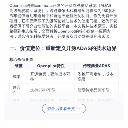
Openpilot是由comma.ai开发的开源驾驶辅助系统（ADAS→
高级驾驶辅助系统），通过摄像头和机器学习算法为250多种
汽车提供自动车道居中和自适应巡航控制功能。作为免费开源
项目，它不仅降低了先进驾驶辅助技术的使用门槛，还为开发
者提供了研究自动驾驶的实践平台。本文将从技术原理、实践
路径到生态拓展，全面解析Openpilot的核心价值与应用方
法，适合汽车科技爱好者、开发者及自动驾驶研究者阅读。
一、价值定位：重新定义开源ADAS的技术边界
核心价值矩阵
维度
Openpilot特性
传统商业ADAS
开源免费，硬件成本可
依赖厂商定制，成本
成本
控
高昂
兼容
支持250+车型
仅限特定品牌车型
性
可扩
社区持续迭代，支持功
封闭系统，更新受厂
展性
能扩展
商限制
登录后查看全文
透明
全代码开源，算法可审
黑盒系统，技术细节
度
计
不公开