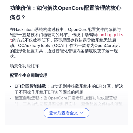
功能价值：如何解决OpenCore配置管理的核心
痛点？
在Hackintosh系统构建过程中，OpenCore配置文件的编辑与
维护一直是技术门槛较高的环节。传统手动编辑
config.plis
t
的方式不仅效率低下，还容易因参数错误导致系统无法启
动。OCAuxiliaryTools（OCAT）作为一款专为OpenCore设计
的图形化配置工具，通过智能化管理方案彻底改变了这一现
状。
场景化功能矩阵
配置全生命周期管理
EFI分区智能挂载
：自动识别并挂载系统中的EFI分区，解决
了不同操作系统下EFI访问困难的问题
配置自动迁移
：当OpenCore开发者添加新功能或配置键
时，工具自动适应并整合到界面中，避免配置文件结构混乱
实时验证机制
：保存时自动执行配置验证，即时指出潜在冲
登录后查看全文
突和问题点
组件更新与同步