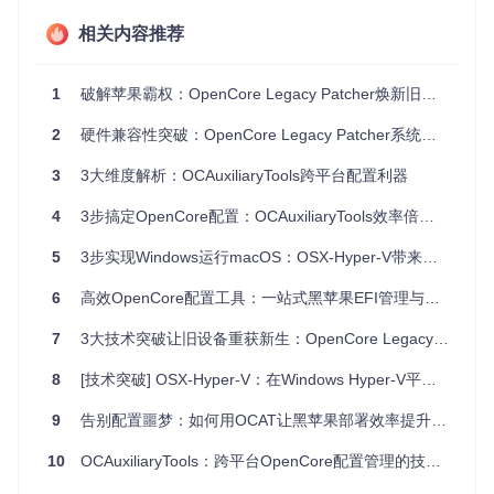
多版本OpenCore管理
：支持官方版、开发版和调试版之间
相关内容推荐
的无缝切换，满足不同阶段的测试需求
Kext仓库自定义
：可编辑的Kext仓库URL列表，支持第三
方扩展源的集成
1
破解苹果霸权：OpenCore Legacy Patcher焕新旧Mac的技术民主化之路
资源自动同步
：一键检查并应用OpenCore、驱动和资源文
件的最新更新
2
硬件兼容性突破：OpenCore Legacy Patcher系统升级解决方案
智能配置辅助系统
3
3大维度解析：OCAuxiliaryTools跨平台配置利器
硬件适配推荐
：根据Intel/AMD CPU型号提供Quirks设置建
4
3步搞定OpenCore配置：OCAuxiliaryTools效率倍增指南
议
预设配置库
：覆盖从第1代Clarkdale到第11代Rocket Lake
5
3步实现Windows运行macOS：OSX-Hyper-V带来的跨平台突破方案
的全系列Intel处理器配置
ACPI/Kernel参数可视化
：复杂参数以结构化表单呈现，降
6
高效OpenCore配置工具：一站式黑苹果EFI管理与跨平台plist编辑指南
低配置难度
7
3大技术突破让旧设备重获新生：OpenCore Legacy Patcher实战指南
数据安全与备份
8
[技术突破] OSX-Hyper-V：在Windows Hyper-V平台上构建稳定高效的macOS虚拟化环境
EFI生成器
：单次点击即可从当前配置生成完整EFI文件夹
备份机制
：内置EFI文件夹备份功能，支持时间戳命名和版
9
告别配置噩梦：如何用OCAT让黑苹果部署效率提升80%？
本管理
配置快照
：关键操作前自动创建配置快照，支持一键回滚
10
OCAuxiliaryTools：跨平台OpenCore配置管理的技术实践
核心价值小结