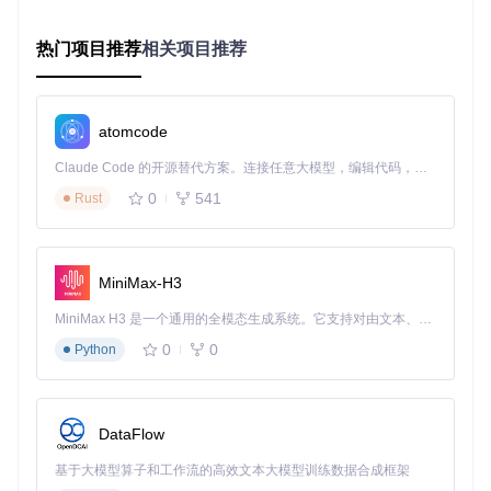
OCAT通过将复杂的配置逻辑转化为直观的图形界面操作，大
幅降低了OpenCore配置的技术门槛，同时通过自动化验证和
热门项目推荐
相关项目推荐
智能推荐功能，显著提升了配置的准确性和系统稳定性。
技术解析：跨平台配置工具的实现架构是怎样
atomcode
的？
Claude Code 的开源替代方案。连接任意大模型，编辑代码，运行命令，自动验证 — 全自动执行。用 Rust 构建，极致性能。 ｜ An open-source alternative to Claude Code. Connect any LLM, edit code, run commands, and verify changes — autonomously. Built in Rust for speed. Get Started
面对不同操作系统的底层差异和OpenCore配置的复杂性，OC
0
541
AT采用了模块化设计和跨平台技术栈，构建了一套稳定高效的
Rust
配置管理系统。
技术栈架构
MiniMax-H3
核心框架
MiniMax H3 是一个通用的全模态生成系统。它支持对由文本、图像、视频和音频组成的多模态上下文进行统一理解，并能生成分辨率高达 2K、时长可达 15 秒的带原生立体声音频的视频。得益于面向任务泛化的系统设计，H3 在预训练阶段就已具备广泛的多模态上下文理解与生成能力，能够出色地执行复杂的多模态指令。
Qt框架
：采用Qt 5/6作为主框架，实现跨Windows、macO
0
0
S和Linux的一致用户体验
Python
C++17标准
：使用现代C++特性确保代码的可维护性和执行
效率
XML/Plist处理
：集成pugixml库解析XML，PlistCpp处理属
DataFlow
性列表文件
基于大模型算子和工作流的高效文本大模型训练数据合成框架
功能模块划分