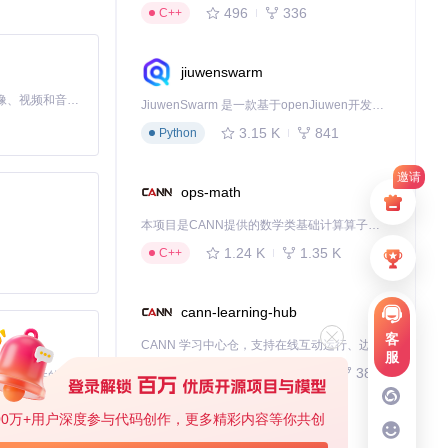
496
336
C++
图的全类型可视
jiuwenswarm
MiniMax H3 是一个通用的全模态生成系统。它支持对由文本、图像、视频和音频组成的多模态上下文进行统一理解，并能生成分辨率高达 2K、时长可达 15 秒的带原生立体声音频的视频。得益于面向任务泛化的系统设计，H3 在预训练阶段就已具备广泛的多模态上下文理解与生成能力，能够出色地执行复杂的多模态指令。
JiuwenSwarm 是一款基于openJiuwen开发的智能AI Agent，它能够将大语言模型的强大能力，通过你日常使用的各类通讯应用，直接延伸至你的指尖。
效率。
3.15 K
841
Python
邀请
ops-math
本项目是CANN提供的数学类基础计算算子库，实现网络在NPU上加速计算。
1.24 K
1.35 K
C++
cann-learning-hub
客
CANN 学习中心仓，支持在线互动运行、边学边练，提供教程、示例与优化方案，一站式助力昇腾开发者快速上手。
服
740
380
Jupyter Notebook
基于Python的Xiaozhi AI，适用于想要完整Xiaozhi体验而无需拥有专用硬件的用户。
00万+用户深度参与代码创作，更多精彩内容等你共创
kernel