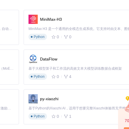
作。理想的工具应提供丰富的图表模板库，支持从简单柱状图到复杂桑基
MiniMax-H3
Claude Code 的开源替代方案。连接任意大模型，编辑代码，运行命令，自动验证 — 全自动执行。用 Rust 构建，极致性能。 ｜ An open-source alternative to Claude Code. Connect any LLM, edit code, run commands, and verify changes — autonomously. Built in Rust for speed. Get Started
0
0
Python
角色、部门或项目设置数据访问权限，确保数据安全的同时提升团队协作
下矩阵：
DataFlow
Kimi K3 是Kimi能力最强的模型：这是一个拥有 2.8 万亿参数的混合专家（MoE）模型，具备原生视觉理解能力，并支持 100 万 token 的上下文窗口。
基于大模型算子和工作流的高效文本大模型训练数据合成框架
0
4
Python
py-xiaozhi
「源启盛夏」暑期校园开发者成长计划旨在激活校园开源力量，通过积分激励、认证扶持、资源倾斜等形式，引导高校组织和开发者完成「入驻 — 建项目 — 做贡献 — 获认证 — 得资源」的完整闭环。无论你是想带领社团入驻平台的组织者，还是希望用代码贡献证明自己的开发者，都能在这里找到属于你的成长路径。
0
1
Python
7