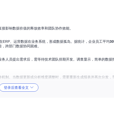
直接影响数据价值的释放效率和团队协作效能。
在ERP、运营数据在业务系统，形成数据孤岛。据统计，企业员工平均
3
差，跨部门数据协同困难。
，业务人员提出需求后，需等待技术团队排期开发。调查显示，简单的数据
作机制。当数据更新或分析维度调整时，需要重新生成报表并再次分发，
登录后查看全文
能力，以打破数据壁垒、降低技术门槛、优化协作流程。
等）和文件格式（CSV、Excel、JSON等）的无缝接入，提供统一的数据管理界