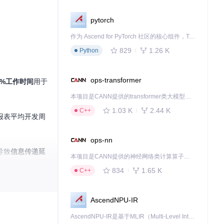
pytorch
作为 Ascend for PyTorch 社区的核心组件，TorchNPU 是昇腾专为 PyTorch 打造的深度学习适配插件，使 PyTorch 框架能够直接调用昇腾 NPU，为开发者提供昇腾 AI 处理器的超强算力。
829
1.26 K
Python
ops-transformer
0%工作时间
用于
本项目是CANN提供的transformer类大模型算子库，实现网络在NPU上加速计算。
1.03 K
2.44 K
C++
报表平均开发周
ops-nn
导致
信息传递延
本项目是CANN提供的神经网络类计算算子库，实现网络在NPU上加速计算。
834
1.65 K
C++
AscendNPU-IR
AscendNPU-IR是基于MLIR（Multi-Level Intermediate Representation）构建的，面向昇腾亲和算子编译时使用的中间表示，提供昇腾完备表达能力，通过编译优化提升昇腾AI处理器计算效率，支持通过生态框架使能昇腾AI处理器与深度调优
面，实现"一次连