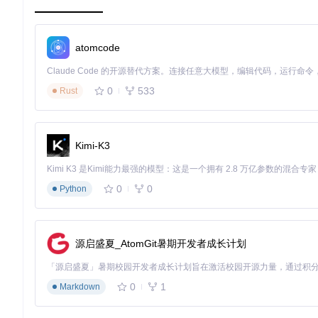
接，全域分析"的数据访问体验。
拖拽式可视化设计
通过可视化拖拽界面，让业务人员无需编写代码即可完成图表制
atomcode
化需求，满足不同场景的分析诉求。
实时协作与权限管控
0
533
Rust
支持多人实时编辑同一报表，提供精细化的权限管理功能，可按
决策建议：问题优先级评估矩阵
在进行工具选型前，建议您先评估自身需求的优先级，可参考以
Kimi-K3
🔍
数据整合需求
0
0
Python
高优先级：跨部门数据共享频繁、数据源类型超过3种
低优先级：单一数据源、数据结构稳定
📊
可视化复杂度
源启盛夏_AtomGit暑期开发者成长计划
高优先级：需要复杂计算、多维度交叉分析
低优先级：基础统计图表、固定分析维度
0
1
Markdown
⚙️
协作规模