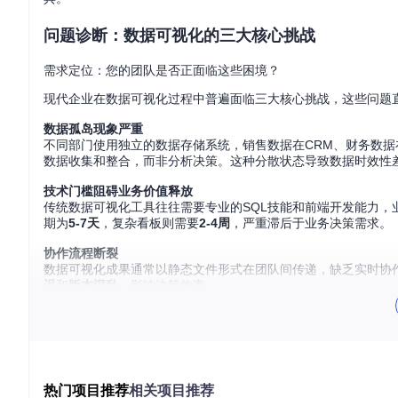
问题诊断：数据可视化的三大核心挑战
需求定位：您的团队是否正面临这些困境？
现代企业在数据可视化过程中普遍面临三大核心挑战，这些问题
数据孤岛现象严重
不同部门使用独立的数据存储系统，销售数据在CRM、财务数据
数据收集和整合，而非分析决策。这种分散状态导致数据时效性
技术门槛阻碍业务价值释放
传统数据可视化工具往往需要专业的SQL技能和前端开发能力
期为
5-7天
，复杂看板则需要
2-4周
，严重滞后于业务决策需求。
协作流程断裂
数据可视化成果通常以静态文件形式在团队间传递，缺乏实时协
迟
和
版本混乱
，影响决策效率。
功能适配：理想工具应具备的核心能力
针对上述挑战，一款优秀的开源数据可视化工具应具备三大核心
多源数据整合能力
支持主流数据库（MySQL、PostgreSQL、SQL Server
热门项目推荐
相关项目推荐