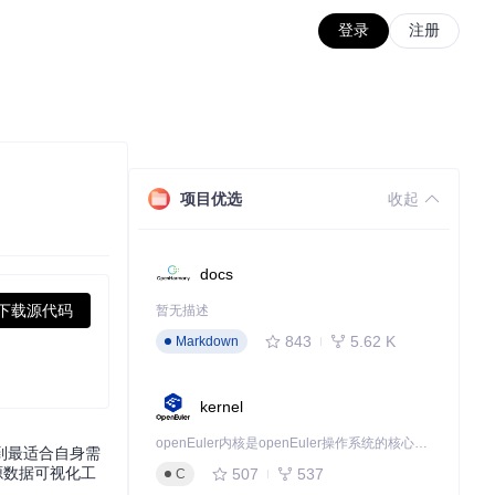
登录
注册
项目优选
收起
docs
下载源代码
暂无描述
843
5.62 K
Markdown
kernel
openEuler内核是openEuler操作系统的核心，既是系统性能与稳定性的基石，也是连接处理器、设备与服务的桥梁。
到最适合自身需
源数据可视化工
507
537
C