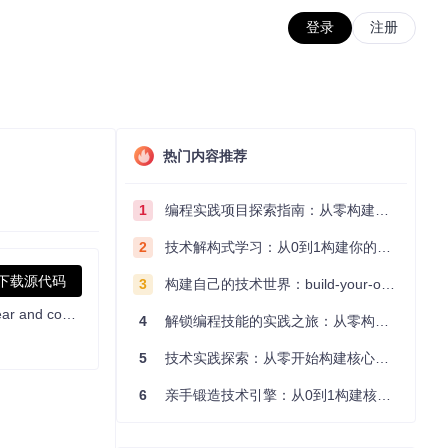
登录
注册
热门内容推荐
1
编程实践项目探索指南：从零构建技术能力体系
2
技术解构式学习：从0到1构建你的编程知识体系
下载源代码
3
构建自己的技术世界：build-your-own-x项目的实践探索指南
Persistent file-based planning for AI coding agents and long-running tasks. Crash-proof markdown plans, session recovery after /clear and compaction, per-turn re-injection against context rot, deterministic completion gate. Manus-style. Claude Code, Codex, Cursor, Kiro, OpenCode and 60+ agents via the Agent Skills standard.
4
解锁编程技能的实践之旅：从零构建你的技术世界
5
技术实践探索：从零开始构建核心系统的实践指南
6
亲手锻造技术引擎：从0到1构建核心系统的实践指南