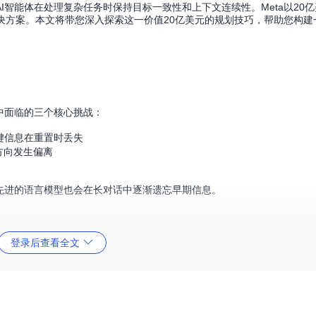
智能体在处理复杂任务时保持目标一致性和上下文连续性。Meta以20亿
解决方案。本文将带您深入探索这一价值20亿美元的规划技巧，帮助您构建
中面临的三个核心挑战：
键信息在重置时丢失
方向发生偏离
先进的语言模型也会在长对话中逐渐遗忘早期信息。
固化的过程类比为自然界中晶体的形成——分散的原子（信息碎片）通过特
登录后查看全文