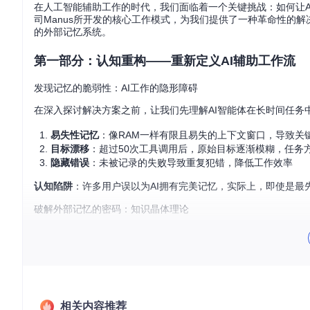
在人工智能辅助工作的时代，我们面临着一个关键挑战：如何让AI
司Manus所开发的核心工作模式，为我们提供了一种革命性的
的外部记忆系统。
第一部分：认知重构——重新定义AI辅助工作流
发现记忆的脆弱性：AI工作的隐形障碍
在深入探讨解决方案之前，让我们先理解AI智能体在长时间任务
易失性记忆
：像RAM一样有限且易失的上下文窗口，导致关
目标漂移
：超过50次工具调用后，原始目标逐渐模糊，任务
隐藏错误
：未被记录的失败导致重复犯错，降低工作效率
认知陷阱
：许多用户误以为AI拥有完美记忆，实际上，即使是最
破解外部记忆的密码：知识晶体理论
知识晶体理论是Manus规划模式的核心基础。这一理论将信息
统）有序排列，形成稳定而持久的结构（知识晶体）。
与传统的临时工作方式相比，知识晶体具有以下优势：
持久性
：像磁盘存储一样长期保存，不受上下文窗口限制
可追溯性
相关内容推荐
：完整记录思考过程，便于回溯和复盘