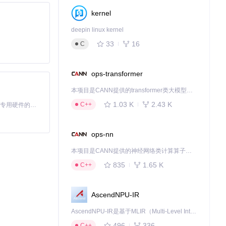
kernel
deepin linux kernel
33
16
C
查阅的参考点。
ops-transformer
本项目是CANN提供的transformer类大模型算子库，实现网络在NPU上加速计算。
1.03 K
2.43 K
C++
基于Python的Xiaozhi AI，适用于想要完整Xiaozhi体验而无需拥有专用硬件的用户。
ops-nn
本项目是CANN提供的神经网络类计算算子库，实现网络在NPU上加速计算。
835
1.65 K
C++
AscendNPU-IR
AscendNPU-IR是基于MLIR（Multi-Level Intermediate Representation）构建的，面向昇腾亲和算子编译时使用的中间表示，提供昇腾完备表达能力，通过编译优化提升昇腾AI处理器计算效率，支持通过生态框架使能昇腾AI处理器与深度调优
496
336
C++