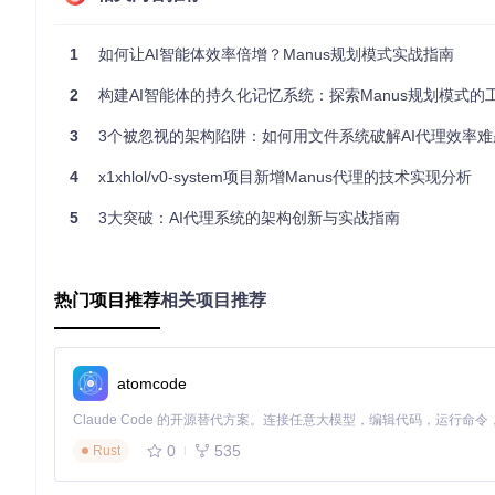
可组合性
：不同晶体可以相互连接，形成更复杂的知识结构
1
如何让AI智能体效率倍增？Manus规划模式实战指南
第二部分：系统搭建——构建你的外部记忆体系
2
构建AI智能体的持久化记忆系统：探索Manus规划模式的工作原理
锻造知识晶体：创建核心文件系统
3
3个被忽视的架构陷阱：如何用文件系统破解AI代理效率难
当你开始一个新的复杂任务时，首先需要构建你的外部记忆系统
4
x1xhlol/v0-system项目新增Manus代理的技术实现分析
# 使用初始化脚本创建核心文件
5
3大突破：AI代理系统的架构创新与实战指南
如果需要手动设置，你可以复制模板文件：
热门项目推荐
相关项目推荐
# 手动复制模板创建核心文件
cp
cp
cp
atomcode
这三个文件共同构成了你的知识晶体系统：
0
535
Rust
task_plan.md
：你的任务路线图，记录整体目标和阶段划分
findings.md
：你的知识库，存储所有重要发现和决策