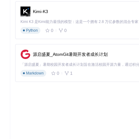
progress.md
：你的工作日志，追踪任务执行过程中的每一步
Kimi-K3
问题场景
：当你接到一个需要多步骤完成的复杂任务时，如何确
解决方案
：立即创建上述三个核心文件，并在task_plan.md
0
0
Python
原理说明
：这一做法基于认知科学中的"外部化记忆"理论，通过
设计思维框架：四阶段任务分解法
源启盛夏_AtomGit暑期开发者成长计划
有效的任务规划始于合理的结构设计。将复杂任务分解为四个逻辑
认知探索阶段
0
1
Markdown
需求分析与边界定义
现有资源与约束评估
系统设计阶段
技术方案选型
实施路径规划
动态执行阶段
模块开发与集成