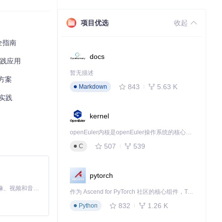
项目优选
收起
全指南
docs
实践应用
暂无描述
决方案
843
5.63 K
Markdown
新实践
kernel
openEuler内核是openEuler操作系统的核心，既是系统性能与稳定性的基石，也是连接处理器、设备与服务的桥梁。
507
539
C
pytorch
MiniMax H3 是一个通用的全模态生成系统。它支持对由文本、图像、视频和音频组成的多模态上下文进行统一理解，并能生成分辨率高达 2K、时长可达 15 秒的带原生立体声音频的视频。得益于面向任务泛化的系统设计，H3 在预训练阶段就已具备广泛的多模态上下文理解与生成能力，能够出色地执行复杂的多模态指令。
作为 Ascend for PyTorch 社区的核心组件，TorchNPU 是昇腾专为 PyTorch 打造的深度学习适配插件，使 PyTorch 框架能够直接调用昇腾 NPU，为开发者提供昇腾 AI 处理器的超强算力。
832
1.26 K
Python