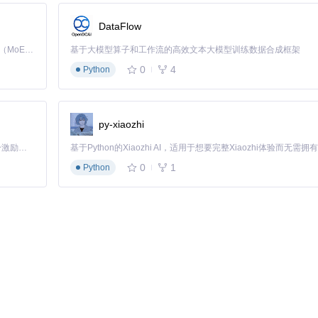
DataFlow
保不遗漏关键细节？
Kimi K3 是Kimi能力最强的模型：这是一个拥有 2.8 万亿参数的混合专家（MoE）模型，具备原生视觉理解能力，并支持 100 万 token 的上下文窗口。
基于大模型算子和工作流的高效文本大模型训练数据合成框架
中明确记录任务目标和预期成果。
0
4
Python
将信息从大脑转移到外部载体，释放工作记忆空间，同时创建一个可随时
py-xiaozhi
阶段，每个阶段包含2-3个实操模块，形成清晰的工作路径：
「源启盛夏」暑期校园开发者成长计划旨在激活校园开源力量，通过积分激励、认证扶持、资源倾斜等形式，引导高校组织和开发者完成「入驻 — 建项目 — 做贡献 — 获认证 — 得资源」的完整闭环。无论你是想带领社团入驻平台的组织者，还是希望用代码贡献证明自己的开发者，都能在这里找到属于你的成长路径。
0
1
Python