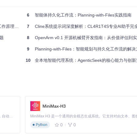
6
智能体持久化工作流：Planning-with-Files实践指南
与实践指南
7
Cline系统提示词深度解析：CL4R1T4S专业AI助手完
题
8
OpenArm v0.1 开源机械臂开发指南：从价值评估到
。这可以通过运行项目提供的初始化脚本来快速实现：
9
Planning-with-Files：智能规划与持久化工作流的解
10
全本地智能代理系统：AgenticSeek的核心能力与创
MiniMax-H3
Claude Code 的开源替代方案。连接任意大模型，编辑代码，运行命令，自动验证 — 全自动执行。用 Rust 构建，极致性能。 ｜ An open-source alternative to Claude Code. Connect any LLM, edit code, run commands, and verify changes — autonomously. Built in Rust for speed. Get Started
0
0
Python