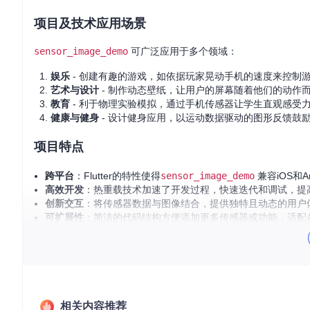
项目及技术应用场景
sensor_image_demo
可广泛应用于多个领域：
娱乐
- 创建有趣的游戏，如依据玩家晃动手机的速度来控制
艺术与设计
- 制作动态壁纸，让用户的屏幕随着他们的动作
教育
- 利于物理实验模拟，通过手机传感器让学生直观感受
健康与健身
- 设计健身应用，以运动数据驱动的图形反馈鼓
项目特点
跨平台
：Flutter的特性使得
sensor_image_demo
兼容iOS和A
高效开发
：热重载技术加速了开发过程，快速迭代和调试，提
创新交互
：将传感器数据与图像结合，提供独特且动态的用户
可扩展性
：简洁的代码结构方便添加更多传感器或功能，适配
学习资源丰富
：Flutter拥有庞大的社区支持，教程、文档、
如果你正在寻找一个创新的起点，或者希望探索Flutter在图像
加入，开启你的 flutter 图像处理之旅吧！
在线查看项目
开始你的第一个Flutter应用
相关内容推荐