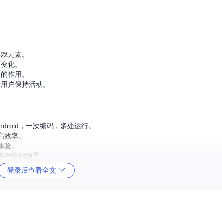
游戏元素。
而变化。
力的作用。
励用户保持活动。
ndroid，一次编码，多处运行。
高效率。
体验。
各种应用场景。
示例丰富，学习曲线平缓。
登录后查看全文
处理和传感器融合方面的潜力，那么
sensor_image_demo
完全值得你的关