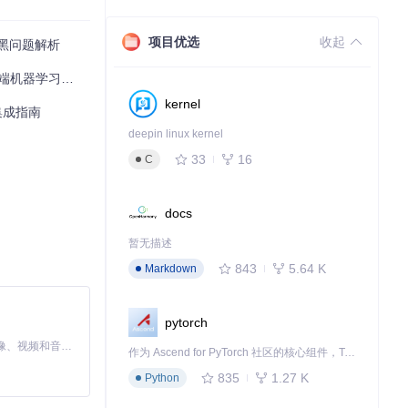
项目优选
收起
图标变黑问题解析
动端机器学习应用
kernel
习集成指南
deepin linux kernel
33
16
C
docs
暂无描述
843
5.64 K
Markdown
pytorch
MiniMax H3 是一个通用的全模态生成系统。它支持对由文本、图像、视频和音频组成的多模态上下文进行统一理解，并能生成分辨率高达 2K、时长可达 15 秒的带原生立体声音频的视频。得益于面向任务泛化的系统设计，H3 在预训练阶段就已具备广泛的多模态上下文理解与生成能力，能够出色地执行复杂的多模态指令。
作为 Ascend for PyTorch 社区的核心组件，TorchNPU 是昇腾专为 PyTorch 打造的深度学习适配插件，使 PyTorch 框架能够直接调用昇腾 NPU，为开发者提供昇腾 AI 处理器的超强算力。
835
1.27 K
Python