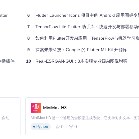
ter
6
Flutter Launcher Icons 项目中的 Android 应用
7
TensorFlow Lite Flutter 助手库：快速开发与部署移
8
如何利用Flutter开发AI应用：TensorFlow与机器学
9
探索未来科技：Google 的 Flutter ML Kit 开源库
er轮播插件
10
Real-ESRGAN-GUI：3步实现专业级AI图像增强
MiniMax-H3
Claude Code 的开源替代方案。连接任意大模型，编辑代码，运行命令，自动验证 — 全自动执行。用 Rust 构建，极致性能。 ｜ An open-source alternative to Claude Code. Connect any LLM, edit code, run commands, and verify changes — autonomously. Built in Rust for speed. Get Started
0
0
Python