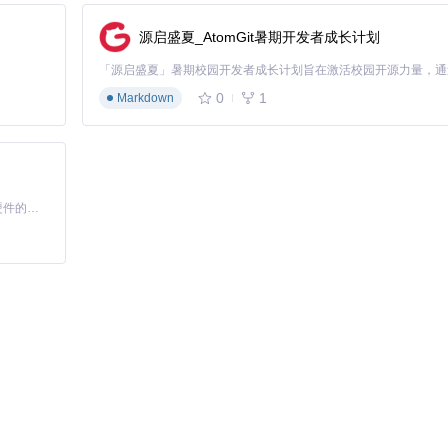
源启盛夏_AtomGit暑期开发者成长计划
0
1
Markdown
基于Python的Xiaozhi AI，适用于想要完整Xiaozhi体验而无需拥有专用硬件的用户。