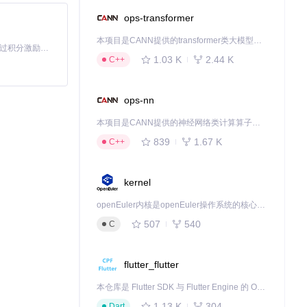
ops-transformer
本项目是CANN提供的transformer类大模型算子库，实现网络在NPU上加速计算。
「源启盛夏」暑期校园开发者成长计划旨在激活校园开源力量，通过积分激励、认证扶持、资源倾斜等形式，引导高校组织和开发者完成「入驻 — 建项目 — 做贡献 — 获认证 — 得资源」的完整闭环。无论你是想带领社团入驻平台的组织者，还是希望用代码贡献证明自己的开发者，都能在这里找到属于你的成长路径。
1.03 K
2.44 K
C++
ops-nn
本项目是CANN提供的神经网络类计算算子库，实现网络在NPU上加速计算。
839
1.67 K
C++
kernel
openEuler内核是openEuler操作系统的核心，既是系统性能与稳定性的基石，也是连接处理器、设备与服务的桥梁。
507
540
C
flutter_flutter
本仓库是 Flutter SDK 与 Flutter Engine 的 OpenHarmony 适配版本，由 CPF-Flutter 团队维护。开发者可使用熟悉的 Flutter 技术栈开发 OpenHarmony 应用，3.35.7 及以后的适配版本可基于本仓库源码构建支持 OpenHarmony 的 Flutter Engine。
1.13 K
304
Dart