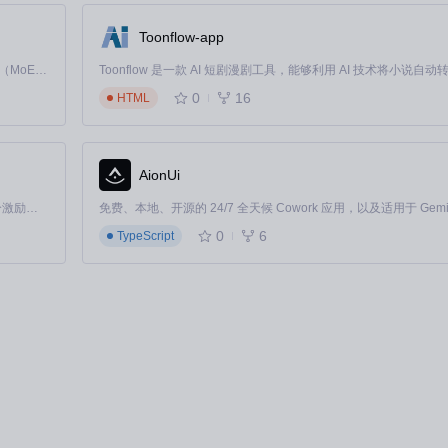
Toonflow-app
Kimi K3 是Kimi能力最强的模型：这是一个拥有 2.8 万亿参数的混合专家（MoE）模型，具备原生视觉理解能力，并支持 100 万 token 的上下文窗口。
0
16
HTML
AionUi
「源启盛夏」暑期校园开发者成长计划旨在激活校园开源力量，通过积分激励、认证扶持、资源倾斜等形式，引导高校组织和开发者完成「入驻 — 建项目 — 做贡献 — 获认证 — 得资源」的完整闭环。无论你是想带领社团入驻平台的组织者，还是希望用代码贡献证明自己的开发者，都能在这里找到属于你的成长路径。
0
6
TypeScript