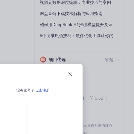
视频元数据深度编辑：专业技巧与案例
网盘直链下载技术解析与应用指南
如何用DeepSeek-R1推理模型提升复杂任务解决能力：完整指南
5个突破瓶颈技巧：硬件优化工具让你的电脑性能提升30%
项目优选
收起
docs
cture 的组件来
暂无描述
没有账号？
点击注册
的组件。
844
5.62 K
Markdown
并将它们添加到你
kernel
openEuler内核是openEuler操作系统的核心，既是系统性能与稳定性的基石，也是连接处理器、设备与服务的桥梁。
507
535