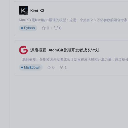
Kimi-K3
0
0
Python
源启盛夏_AtomGit暑期开发者成长计划
0
1
Markdown