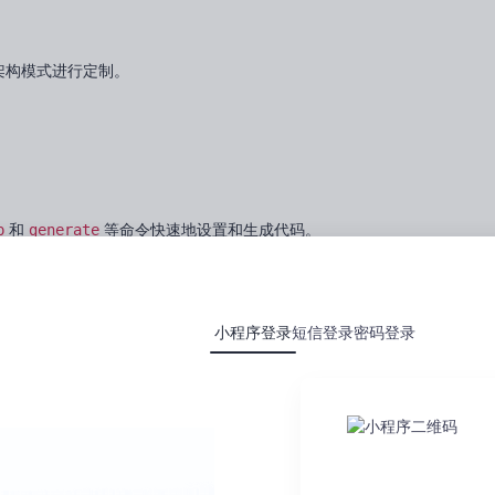
架构模式进行定制。
p
和
generate
等命令快速地设置和生成代码。
自己独特的架构模式，Kuri 都能适应。默认情况下，Kuri 基于 Clean Archite
小程序登录
短信登录
密码登录
Repository）、用例（UseCase）等，但你完全可以选择或自定义你需要
行
kuri generate MyModule
，Kuri 就会为你创建相应的代码文件，
登录后查看全文
量文件的繁琐过程。