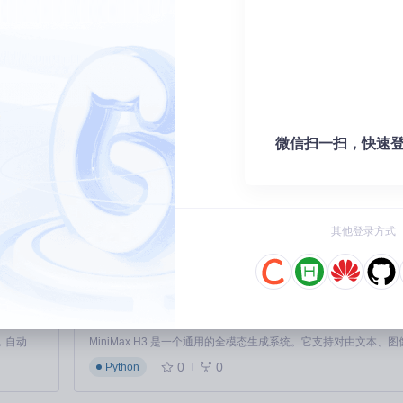
可以调整项目结构和代码模板，使其符合你的开发习惯或特定需求。
 Manager 的系统上使用 Kuri。
6
如何用美国签证预约神器自动抢号？2025最新免费工
常简单快捷。
南
7
【免费下载】 【强力推荐】新B站粉丝牌助手：你的二次元
绝对值得你尝试。立即使用 Kuri，让开发工作变得更轻松，更高效！
获新生
8
推荐项目：GIFRefreshControl —— 带动图刷新的
微信扫一扫，快速登
9
推荐使用：Sublime Text的HTML5代码片段神器
流程图神器
10
5大维度重塑原神体验：Snap Hutao开源辅助工具全
其他登录方式
MiniMax-H3
Claude Code 的开源替代方案。连接任意大模型，编辑代码，运行命令，自动验证 — 全自动执行。用 Rust 构建，极致性能。 ｜ An open-source alternative to Claude Code. Connect any LLM, edit code, run commands, and verify changes — autonomously. Built in Rust for speed. Get Started
0
0
Python