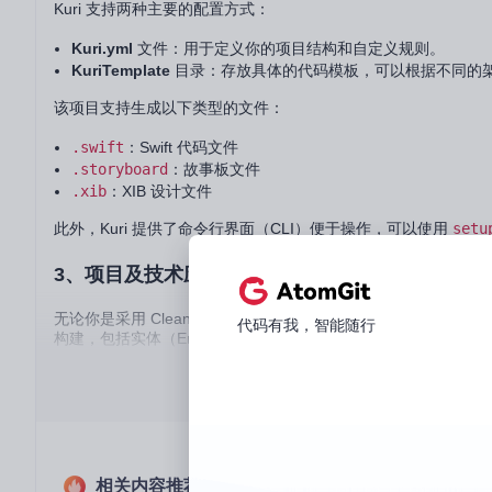
Kuri 支持两种主要的配置方式：
Kuri.yml
文件：用于定义你的项目结构和自定义规则。
KuriTemplate
目录：存放具体的代码模板，可以根据不同的
该项目支持生成以下类型的文件：
.swift
：Swift 代码文件
.storyboard
：故事板文件
.xib
：XIB 设计文件
此外，Kuri 提供了命令行界面（CLI）便于操作，可以使用
setu
3、项目及技术应用场景
无论你是采用 Clean Architecture，VIPER，MVVM 或者是你
代码有我，智能随行
构建，包括实体（Entity）、数据存储（DataStore）、仓库（
例如，如果你正在为一个新的模块 "MyModule" 工作，只需要运
的Xcode项目中。
4、项目特点
相关内容推荐
自动化
：Kuri 可以帮助你快速地生成代码，避免手动创建大