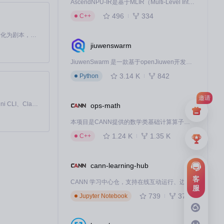
AscendNPU-IR是基于MLIR（Multi-Level Intermediate Representation）构建的，面向昇腾亲和算子编译时使用的中间表示，提供昇腾完备表达能力，通过编译优化提升昇腾AI处理器计算效率，支持通过生态框架使能昇腾AI处理器与深度调优
496
334
C++
Toonflow 是一款 AI 短剧漫剧工具，能够利用 AI 技术将小说自动转化为剧本，并结合 AI 生成的图片和视频，实现高效的短剧创作。借助 Toonflow，可以轻松完成从文字到影像的全流程，让短剧制作变得更加智能与便捷。
jiuwenswarm
JiuwenSwarm 是一款基于openJiuwen开发的智能AI Agent，它能够将大语言模型的强大能力，通过你日常使用的各类通讯应用，直接延伸至你的指尖。
3.14 K
842
Python
邀请
免费、本地、开源的 24/7 全天候 Cowork 应用，以及适用于 Gemini CLI、Claude Code、Codex、OpenCode、Qwen Code、Goose CLI、Auggie 等的 OpenClaw | 🌟 喜欢就点star吧
ops-math
本项目是CANN提供的数学类基础计算算子库，实现网络在NPU上加速计算。
1.24 K
1.35 K
C++
cann-learning-hub
客
CANN 学习中心仓，支持在线互动运行、边学边练，提供教程、示例与优化方案，一站式助力昇腾开发者快速上手。
服
739
375
Jupyter Notebook