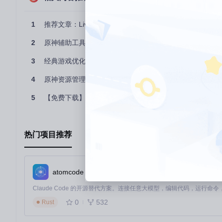
可定制化
：通过 Kuri.yml 和 KuriTemplate，你
跨平台
：只需在终端执行命令，即可在任何安装了 Swift Package
1
推荐文章：LiveReload - 让网页自动刷新成为历史！
易集成
：无论是使用 Mint 还是手动安装，Kuri 的集成都非
MIT 许可
：开源且免费，无版权顾虑。
2
原神辅助工具BetterGI：零基础玩家的自动化脚本使用指
如果你厌倦了繁琐的样板代码，想要提升编码体验，那么 Kuri 
3
经典游戏优化与现代配置适配焕新指南：让暗黑破坏神2重
4
原神资源管理工具：Snap.Hutao玩家效率助手
5
【免费下载】 C语言开发者的福音：AutoFlowchart——一键生成
热门项目推荐
atomcode
0
532
Rust