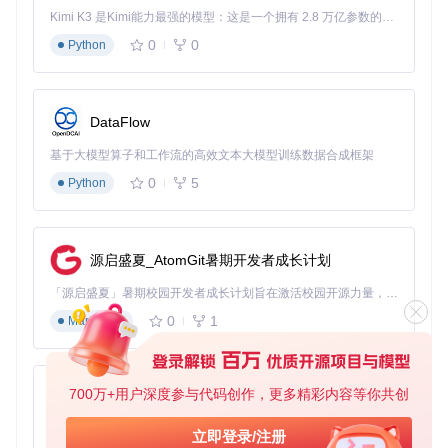
Mono环境：使用
lib/net35/BepInEx.dll
或
lib/ne
Kimi K3 是Kimi能力最强的模型：这是一个拥有 2.8 万亿参数的混合专家（MoE）模型，具备原生视觉理解能力，并支持 100 万 token 的上下文窗口。
t35/MelonLoader.dll
0
0
Python
配置文件路径
配置管理核心代码：
src/Config/ConfigManager.cs
IL2CPP专用适配：
src/Runtime/Il2CppHelper.cs
DataFlow
Mono环境支持：
src/Runtime/MonoHelper.cs
基于大模型算子和工作流的高效文本大模型训练数据合成框架
0
5
Python
图：UnityExplorer调试界面展示了多面板布局，包括对象浏览
器、属性编辑器和C#代码控制台，支持实时修改游戏对象属性
与执行代码
源启盛夏_AtomGit暑期开发者成长计划
💻 高级调试技巧与最佳实践
「源启盛夏」暑期校园开发者成长计划旨在激活校园开源力量，通过积分激励、认证扶持、资源倾斜等形式，引导高校组织和开发者完成「入驻 — 建项目 — 做贡献 — 获认证 — 得资源」的完整闭环。无论你是想带领社团入驻平台的组织者，还是希望用代码贡献证明自己的开发者，都能在这里找到属于你的成长路径。
IL2CPP调试优化
0
1
Markdown
类型系统处理
// 使用Il2CppHelper处理IL2CPP类型
700万+用户深度参与代码创作，更多精彩内容等你共创
py-xiaozhi
var
 il2cppType = Il2CppHelper.GetIl2CppType(
typeof
基于Python的Xiaozhi AI，适用于想要完整Xiaozhi体验而无需拥有专用硬件的用户。
立即登录/注册