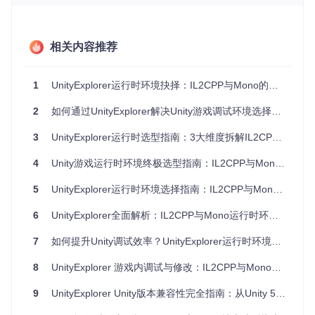
反射
通过
Il2CppHelper
类
原生支持完整反射AP
支持
实现类型系统适配
I，使用便捷
相关内容推荐
🔍 运行时环境决策路径
1
UnityExplorer运行时环境抉择：IL2CPP与Mono的技术取舍
选择合适的运行时环境需考虑以下关键因素：
2
如何通过UnityExplorer解决Unity游戏调试环境选择难题
项目类型决策树
项目目标平台 → iOS/Android → 选择IL2CPP（平台强制要求）

3
UnityExplorer运行时选型指南：3大维度拆解IL2CPP与Mono技术抉择
           → PC/主机平台 → 性能需求高 → 选择IL2CPP

                        → 开发效率优先 → 选择Mono

4
Unity游戏运行时环境终极选型指南：IL2CPP与Mono深度对比及决策框架
开发阶段 → 快速迭代调试 → 选择Mono（支持热重载）

5
UnityExplorer运行时环境选择指南：IL2CPP与Mono决策手册
        → 性能测试阶段 → 切换IL2CPP（模拟真实环境）

6
UnityExplorer全面解析：IL2CPP与Mono运行时环境选择指南
安全需求 → 商业项目防篡改 → 选择IL2CPP

7
如何提升Unity调试效率？UnityExplorer运行时环境选择指南
典型应用场景分析
8
UnityExplorer 游戏内调试与修改：IL2CPP与Mono运行时环境选择指南
IL2CPP适用场景
：
9
UnityExplorer Unity版本兼容性完全指南：从Unity 5.2到2021+的完整支持方案
移动端Unity游戏开发（iOS平台强制要求）