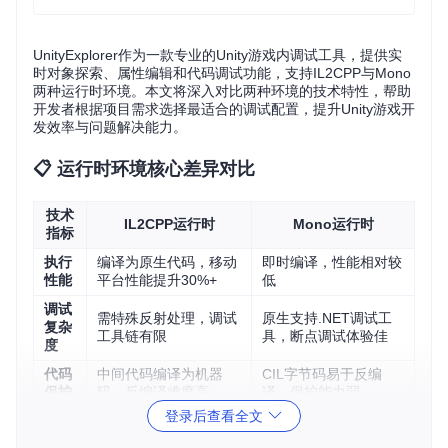
UnityExplorer作为一款专业的Unity游戏内调试工具，提供实
时对象探索、属性编辑和代码调试功能，支持IL2CPP与Mono
两种运行时环境。本文将深入对比两种环境的技术特性，帮助
开发者根据项目需求选择最适合的调试配置，提升Unity游戏开
发效率与问题解决能力。
📋 运行时环境核心差异对比
技术
IL2CPP运行时
Mono运行时
指标
执行
编译为原生代码，移动
即时编译，性能相对较
性能
平台性能提升30%+
低
调试
需特殊反射处理，调试
原生支持.NET调试工
复杂
工具链有限
具，断点调试体验佳
度
代码
中间代码编译为机器
CIL字节码易于反编
保护
码，反编译难度高
译，保护能力弱
登录后查看全文
包体
生成更小的可执行文
需包含Mono运行时，
大小
件，适合移动平台
包体较大