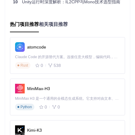
大型多人在线游戏（MMO）的服务端模块
10
Unity运行时深度解析：IL2CPP与Mono技术选型指南
需要代码保护的商业游戏项目
性能密集型游戏（如3D动作游戏、物理模拟）
Mono适用场景
：
热门项目推荐
相关项目推荐
快速原型验证与功能迭代
教学与研究性质的Unity项目
依赖大量反射的插件开发
atomcode
编辑器扩展与工具开发
Claude Code 的开源替代方案。连接任意大模型，编辑代码，运行命令，自动验证 — 全自动执行。用 Rust 构建，极致性能。 ｜ An open-source alternative to Claude Code. Connect any LLM, edit code, run commands, and verify changes — autonomously. Built in Rust for speed. Get Started
🛠️ 环境配置与安装指南
0
538
Rust
环境配置步骤
获取源码
MiniMax-H3
MiniMax H3 是一个通用的全模态生成系统。它支持对由文本、图像、视频和音频组成的多模态上下文进行统一理解，并能生成分辨率高达 2K、时长可达 15 秒的带原生立体声音频的视频。得益于面向任务泛化的系统设计，H3 在预训练阶段就已具备广泛的多模态上下文理解与生成能力，能够出色地执行复杂的多模态指令。
git 
clone
0
0
Python
选择加载器配置
IL2CPP环境：使用
lib/net472/BepInEx.IL2CPP.dl
Kimi-K3
l