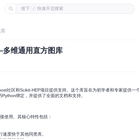
按下
快速开启搜索
/
图库
m——多维通用直方图库
由Boost社区和Scikit-HEP项目提供支持。这个库旨在为初学者和专家提供
ython绑定，并提供了全面的文档和支持。
即可直接使用。其核心特性包括：
运行速度快于其他同类库。