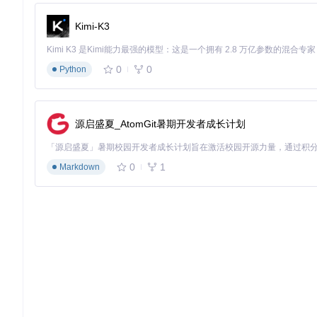
Kimi-K3
0
0
Python
源启盛夏_AtomGit暑期开发者成长计划
0
1
Markdown