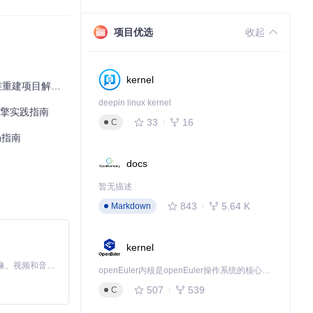
项目优选
收起
方图构建解决方
kernel
项目解析与推荐
deepin linux kernel
引擎实践指南
33
16
C
局指南
docs
暂无描述
843
5.64 K
Markdown
kernel
MiniMax H3 是一个通用的全模态生成系统。它支持对由文本、图像、视频和音频组成的多模态上下文进行统一理解，并能生成分辨率高达 2K、时长可达 15 秒的带原生立体声音频的视频。得益于面向任务泛化的系统设计，H3 在预训练阶段就已具备广泛的多模态上下文理解与生成能力，能够出色地执行复杂的多模态指令。
openEuler内核是openEuler操作系统的核心，既是系统性能与稳定性的基石，也是连接处理器、设备与服务的桥梁。
507
539
C