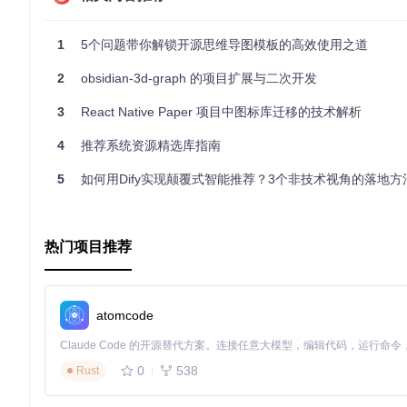
广泛兼容性
：支持多种编译器和C++版本，以及Python绑定
健壮性
：100%代码覆盖率的单元测试保证了软件质量。
1
5个问题带你解锁开源思维导图模板的高效使用之道
总的来说，Boost.Histogram是一个强大的工具，无论
案。现在就加入Boost社区，探索更多可能吧！
2
obsidian-3d-graph 的项目扩展与二次开发
3
React Native Paper 项目中图标库迁移的技术解析
4
推荐系统资源精选库指南
5
如何用Dify实现颠覆式智能推荐？3个非技术视角的落地方
热门项目推荐
atomcode
0
538
Rust