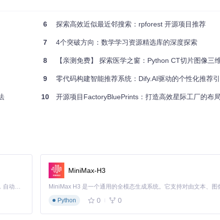
。
6
探索高效近似最近邻搜索：rpforest 开源项目推荐
您是进行基础研究还是复杂的数据分析工作，都能为您提供高效、易用和可靠的直
7
4个突破方向：数学学习资源精选库的深度探索
8
【亲测免费】 探索医学之窗：Python CT切片图像三维重建
9
零代码构建智能推荐系统：Dify.AI驱动的个性化推荐
法
10
开源项目FactoryBluePrints：打造高效星际工厂的布
MiniMax-H3
Claude Code 的开源替代方案。连接任意大模型，编辑代码，运行命令，自动验证 — 全自动执行。用 Rust 构建，极致性能。 ｜ An open-source alternative to Claude Code. Connect any LLM, edit code, run commands, and verify changes — autonomously. Built in Rust for speed. Get Started
0
0
Python