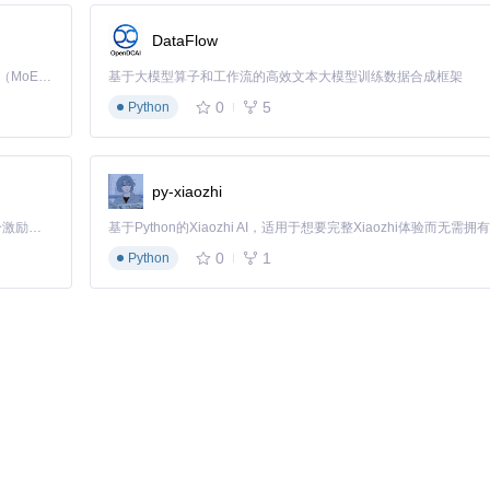
DataFlow
Kimi K3 是Kimi能力最强的模型：这是一个拥有 2.8 万亿参数的混合专家（MoE）模型，具备原生视觉理解能力，并支持 100 万 token 的上下文窗口。
基于大模型算子和工作流的高效文本大模型训练数据合成框架
0
5
Python
py-xiaozhi
「源启盛夏」暑期校园开发者成长计划旨在激活校园开源力量，通过积分激励、认证扶持、资源倾斜等形式，引导高校组织和开发者完成「入驻 — 建项目 — 做贡献 — 获认证 — 得资源」的完整闭环。无论你是想带领社团入驻平台的组织者，还是希望用代码贡献证明自己的开发者，都能在这里找到属于你的成长路径。
0
1
Python