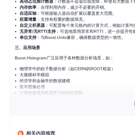
高动态范围计数器
：计数器不会溢出或受限，即使在大数值下
内存效率
：合理利用内存，减少不必要的开销。
自适应轴
：可根据输入值自动扩展以覆盖更大范围。
权重增量
：支持有权重的数据填充。
自定义积累器
：可配置每个单元格内的计算方式，例如计算均
无异常/无RTTI支持
：可选地禁用异常和RTTI，进一步提升性
单位支持
：与Boost.Units兼容，确保数据类型的一致性。
三、应用场景
Boost.Histogram广泛应用于各种数据分析场景，如：
物理学中的粒子数据分析（如CERN的ROOT框架）
大规模科学模拟
经济学和金融学的数据建模
医学图像处理
计算机视觉和机器学习的特征提取
气候学和环境科学研究中的气象数据处理
四、项目特点
易用性
：简单的STL和Boost兼容接口，快速上手。
灵活性
：支持自定义轴类型和存储策略，满足各种需求。
高性能
：内置基准测试显示，相比GSL和ROOT框架，性能
相关内容推荐