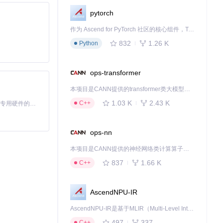
pytorch
作为 Ascend for PyTorch 社区的核心组件，TorchNPU 是昇腾专为 PyTorch 打造的深度学习适配插件，使 PyTorch 框架能够直接调用昇腾 NPU，为开发者提供昇腾 AI 处理器的超强算力。
832
1.26 K
Python
ops-transformer
本项目是CANN提供的transformer类大模型算子库，实现网络在NPU上加速计算。
1.03 K
2.43 K
C++
基于Python的Xiaozhi AI，适用于想要完整Xiaozhi体验而无需拥有专用硬件的用户。
ops-nn
本项目是CANN提供的神经网络类计算算子库，实现网络在NPU上加速计算。
837
1.66 K
C++
AscendNPU-IR
AscendNPU-IR是基于MLIR（Multi-Level Intermediate Representation）构建的，面向昇腾亲和算子编译时使用的中间表示，提供昇腾完备表达能力，通过编译优化提升昇腾AI处理器计算效率，支持通过生态框架使能昇腾AI处理器与深度调优
497
337
C++