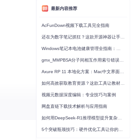
最新内容推荐
AcFunDown视频下载工具完全指南
还在为数字笔记抓狂？这款开源神器让手写批注效率提升300%
Windows笔记本电池健康管理全指南：从根源解决电池损耗问题
gmx_MMPBSA分子间相互作用索引错误的深度诊断与解决
Axure RP 11 本地化方案：Mac中文界面优化与原型设计工具汉化全指南
如何高效获取教育资源？这款工具让教材下载效率提升80%
视频元数据深度编辑：专业技巧与案例
网盘直链下载技术解析与应用指南
如何用DeepSeek-R1推理模型提升复杂任务解决能力：完整指南
5个突破瓶颈技巧：硬件优化工具让你的电脑性能提升30%