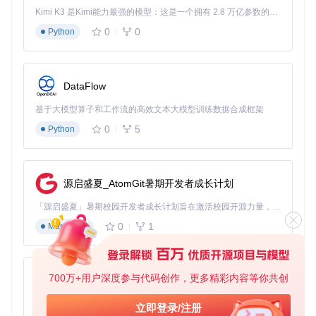
j
Kimi K3 是Kimi能力最强的模型：这是一个拥有 2.8 万亿参数的混合专家（MoE）模型，具备原生视觉理解能力，并支持 100 万 token 的上下文窗口。
在Xcode中选择"Product-Build"菜单进行编译
0
0
Python
编译完成后，在DerivedData目录中找到生成的应用程序
将应用程序拖入应用程序文件夹，按提示完成授权
路径三：包管理器安装（适合终端用户）
DataFlow
⚠️ 风险提示：使用包管理器需要熟悉基本终端操作，错误的命
令可能影响系统稳定性。
基于大模型算子和工作流的高效文本大模型训练数据合成框架
0
5
Python
打开终端应用
确保已安装Homebrew包管理器
执行安装命令：
brew install --cask smcfancontro
l
源启盛夏_AtomGit暑期开发者成长计划
等待安装完成，通过Launchpad或终端命令
sudo smcfan
control
启动
「源启盛夏」暑期校园开发者成长计划旨在激活校园开源力量，通过积分激励、认证扶持、资源倾斜等形式，引导高校组织和开发者完成「入驻 — 建项目 — 做贡献 — 获认证 — 得资源」的完整闭环。无论你是想带领社团入驻平台的组织者，还是希望用代码贡献证明自己的开发者，都能在这里找到属于你的成长路径。
首次运行需完成系统权限验证
0
1
Markdown
四、场景适配：四大使用场景的优化配置
移动办公场景
700万+用户深度参与代码创作，更多精彩内容等你共创
py-xiaozhi
当你在咖啡厅处理文档、回复邮件时，安静往往比极致散热更
基于Python的Xiaozhi AI，适用于想要完整Xiaozhi体验而无需拥有专用硬件的用户。
重要。建议将风扇最低转速设置为1800-2000转/分钟，这样既
立即登录/注册