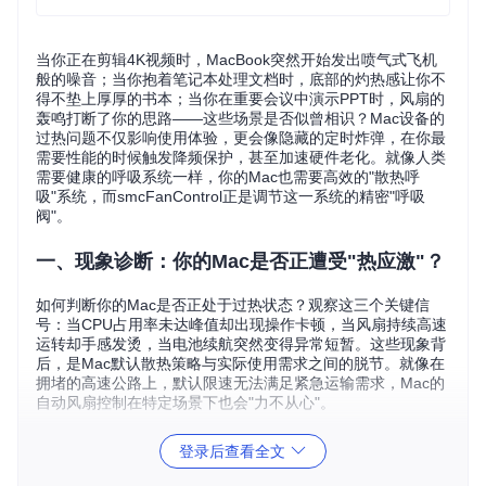
当你正在剪辑4K视频时，MacBook突然开始发出喷气式飞机
般的噪音；当你抱着笔记本处理文档时，底部的灼热感让你不
得不垫上厚厚的书本；当你在重要会议中演示PPT时，风扇的
轰鸣打断了你的思路——这些场景是否似曾相识？Mac设备的
过热问题不仅影响使用体验，更会像隐藏的定时炸弹，在你最
需要性能的时候触发降频保护，甚至加速硬件老化。就像人类
需要健康的呼吸系统一样，你的Mac也需要高效的"散热呼
吸"系统，而smcFanControl正是调节这一系统的精密"呼吸
阀"。
一、现象诊断：你的Mac是否正遭受"热应激"？
如何判断你的Mac是否正处于过热状态？观察这三个关键信
号：当CPU占用率未达峰值却出现操作卡顿，当风扇持续高速
运转却手感发烫，当电池续航突然变得异常短暂。这些现象背
后，是Mac默认散热策略与实际使用需求之间的脱节。就像在
拥堵的高速公路上，默认限速无法满足紧急运输需求，Mac的
自动风扇控制在特定场景下也会"力不从心"。
二、工具解析：smcFanControl的三大核心能
登录后查看全文
力