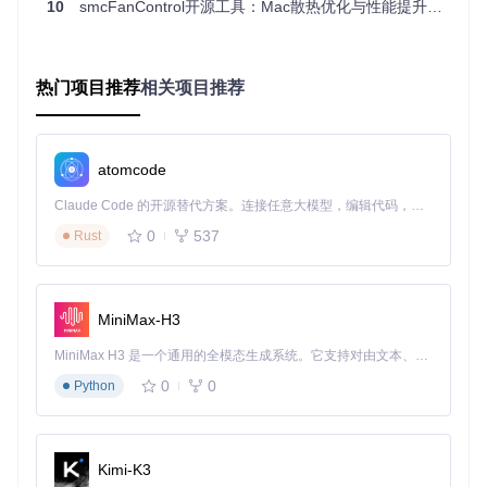
致的硬件损坏。
10
smcFanControl开源工具：Mac散热优化与性能提升完全指南
三、实施方案：三种部署路径任你选择
热门项目推荐
相关项目推荐
路径一：图形化安装包（适合普通用户）
⚠️ 风险提示：安装前请确保从官方渠道获取安装包，避免第三
方修改版本带来的安全风险。
atomcode
访问项目发布页面，下载最新版图形化安装包
Claude Code 的开源替代方案。连接任意大模型，编辑代码，运行命令，自动验证 — 全自动执行。用 Rust 构建，极致性能。 ｜ An open-source alternative to Claude Code. Connect any LLM, edit code, run commands, and verify changes — autonomously. Built in Rust for speed. Get Started
双击.dmg文件，将应用程序拖入应用程序文件夹
首次运行时，系统会提示"无法打开"，需在"系统偏好设置-
0
537
Rust
安全性与隐私"中允许打开
启动应用后，输入管理员密码以获取风扇控制权限
在菜单栏图标上点击，即可打开控制面板开始使用
路径二：源码编译（适合开发人员）
MiniMax-H3
⚠️ 风险提示：编译过程需要Xcode开发环境支持，错误的编译
MiniMax H3 是一个通用的全模态生成系统。它支持对由文本、图像、视频和音频组成的多模态上下文进行统一理解，并能生成分辨率高达 2K、时长可达 15 秒的带原生立体声音频的视频。得益于面向任务泛化的系统设计，H3 在预训练阶段就已具备广泛的多模态上下文理解与生成能力，能够出色地执行复杂的多模态指令。
参数可能导致软件功能异常。
0
0
Python
克隆项目代码库：
git clone https://gitcode.com/
gh_mirrors/smc/smcFanControl
进入项目目录：
cd smcFanControl
Kimi-K3
打开Xcode项目文件：
open smcFanControl.xcodepro