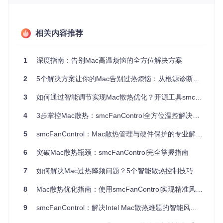
1. 实时监控：给Mac装上"体温监测仪"
相关内容推荐
想象你的Mac是一位不会说话的运动员，smcFanControl就像
运动手环，能实时显示"心率"（风扇转速）和"体温"（核心温
度）。通过直观的界面，你可以看到每个风扇的当前转速、C
1
深度指南：告别Mac高温烦恼的全方位解决方案
PU温度变化曲线，以及系统负载状态。这种可视化监控打破
了用户与设备内部状态之间的信息壁垒，让你能在温度异常时
及时采取措施。
2
5个解决方案让你的Mac告别过热烦恼：从根源诊断到智能调节
2. 精准调节：打造个性化"散热处方"
3
如何通过智能调节实现Mac散热优化？开源工具smcFanControl全攻略
默认的风扇控制就像医院的标准治疗方案，而smcFanControl
4
3步掌控Mac散热：smcFanControl全方位温控解决方案
则提供了"个性化处方"。你可以为每个风扇设置最低转速阈
值，系统仍会根据温度自动调整，但确保不会低于你的设定
5
smcFanControl：Mac散热管理与硬件保护的专业解决方案
值。这种"保底+动态"的调节方式，既避免了温度过高，又不会
过度消耗电量。就像汽车的定速巡航，你设定最低速度，系统
6
突破Mac散热瓶颈：smcFanControl完全掌握指南
会根据路况自动加速，但绝不会低于你设定的底线。
7
如何解决Mac过热降频问题？5个智能散热控制技巧
3. 安全防护：构建多重"保护屏障"
调节风扇转速听起来简单，但背后隐藏着硬件安全风险。smc
8
Mac散热优化指南：使用smcFanControl实现精准风扇管理
FanControl内置了智能防护机制，就像给手术刀安装了安全
锁，确保所有操作都在安全范围内。软件严格限制调节范围，
9
smcFanControl：解决Intel Mac散热难题的智能风扇管理方案
任何设置都不会低于苹果官方安全标准，有效防止因误操作导