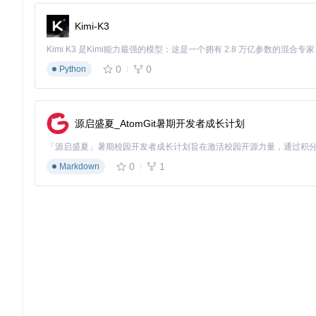
2.2 流量解密引擎：透视HTTPS的黑箱
Kimi-K3
技术优势
：采用动态证书生成技术，能够为每个调试会话创建唯
沙箱"机制确保了调试证书不会污染系统信任链，极大提升了调试
应用案例
：在调试采用SSL Pinning的金融应用时，工具
0
0
Python
改应用代码。
三、实战操作实验室：分阶段掌握核心技能
源启盛夏_AtomGit暑期开发者成长计划
3.1 环境搭建：5分钟从零到调试就绪
问题驱动
：当你拿到一个新的项目，如何快速建立完整的调试环
0
1
Markdown
基础准备
# 克隆项目仓库
git 
clone
 https://gitcode.com/gh_mirrors/ht/httptool
# 安装依赖并启动开发环境
cd
证书配置