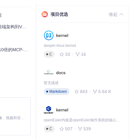
项目优选
收起
案
匹配：
Vue3企业实践
kernel
deepin linux kernel
indbg实践指南
33
16
C
docs
暂无描述
843
5.64 K
Markdown
kernel
、Android
MiniMax H3 是一个通用的全模态生成系统。它支持对由文本、图像、视频和音频组成的多模态上下文进行统一理解，并能生成分辨率高达 2K、时长可达 15 秒的带原生立体声音频的视频。得益于面向任务泛化的系统设计，H3 在预训练阶段就已具备广泛的多模态上下文理解与生成能力，能够出色地执行复杂的多模态指令。
openEuler内核是openEuler操作系统的核心，既是系统性能与稳定性的基石，也是连接处理器、设备与服务的桥梁。
设备的请求差
507
539
C