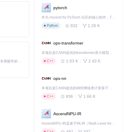
pytorch
其创新的"证书
作为 Ascend for PyTorch 社区的核心组件，TorchNPU 是昇腾专为 PyTorch 打造的深度学习适配插件，使 PyTorch 框架能够直接调用昇腾 NPU，为开发者提供昇腾 AI 处理器的超强算力。
832
1.26 K
Python
交易数据而无需修
ops-transformer
本项目是CANN提供的transformer类大模型算子库，实现网络在NPU上加速计算。
1.03 K
2.43 K
C++
基于Python的Xiaozhi AI，适用于想要完整Xiaozhi体验而无需拥有专用硬件的用户。
ops-nn
本项目是CANN提供的神经网络类计算算子库，实现网络在NPU上加速计算。
836
1.66 K
C++
AscendNPU-IR
AscendNPU-IR是基于MLIR（Multi-Level Intermediate Representation）构建的，面向昇腾亲和算子编译时使用的中间表示，提供昇腾完备表达能力，通过编译优化提升昇腾AI处理器计算效率，支持通过生态框架使能昇腾AI处理器与深度调优
497
337
C++