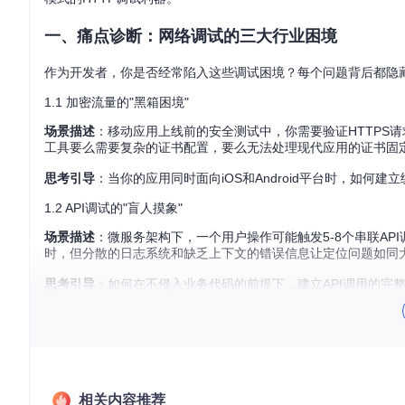
一、痛点诊断：网络调试的三大行业困境
作为开发者，你是否经常陷入这些调试困境？每个问题背后都隐
1.1 加密流量的"黑箱困境"
场景描述
：移动应用上线前的安全测试中，你需要验证HTTPS
工具要么需要复杂的证书配置，要么无法处理现代应用的证书固定（Cer
思考引导
：当你的应用同时面向iOS和Android平台时，如何建立
1.2 API调试的"盲人摸象"
场景描述
：微服务架构下，一个用户操作可能触发5-8个串联A
时，但分散的日志系统和缺乏上下文的错误信息让定位问题如同
思考引导
：如何在不侵入业务代码的前提下，建立API调用的完
1.3 多环境配置的"复杂度爆炸"
场景描述
：你的团队同时维护开发、测试、预发布和生产四个环境
常，预发布环境失败"时，你需要在不同环境间反复切换配置，
思考引导
：如何构建一个能够快速切换环境配置并模拟各种网络
相关内容推荐