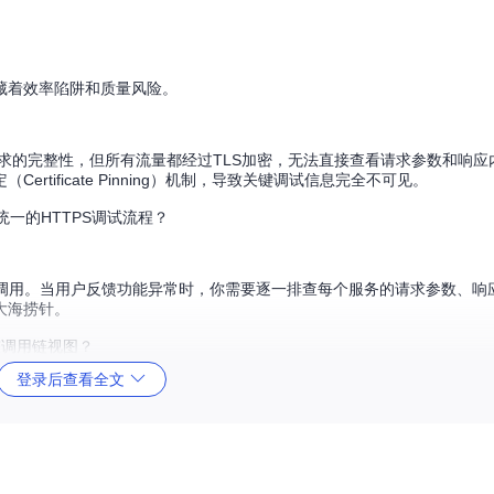
藏着效率陷阱和质量风险。
请求的完整性，但所有流量都经过TLS加密，无法直接查看请求参数和响应
tificate Pinning）机制，导致关键调试信息完全不可见。
统一的HTTPS调试流程？
PI调用。当用户反馈功能异常时，你需要逐一排查每个服务的请求参数、响
大海捞针。
整调用链视图？
登录后查看全文
，每个环境的API端点、认证方式和数据结构都有差异。当测试人员报告
模拟各种网络条件，这个过程往往耗费数小时却收效甚微。
异常的调试环境？