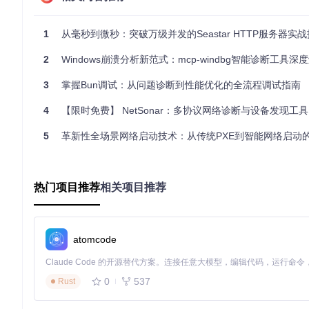
二、解决方案矩阵：功能特性与应用场景全匹配
1
从毫秒到微秒：突破万级并发的Seastar HTTP服务器实
HTTP调试工具的核心价值在于将复杂的网络交互转化为可观测
2
Windows崩溃分析新范式：mcp-windbg智能诊断工具深
核心功能
技术原理
3
掌握Bun调试：从问题诊断到性能优化的全流程调试指南
智能流量捕获
基于MITM（中间人攻击）技术的透明代理
4
【限时免费】 NetSonar：多协议网络诊断与设备发现工具
请求全息分析
协议解析+可视化呈现
动态规则引擎
基于条件表达式的请求拦截系统
5
革新性全场景网络启动技术：从传统PXE到智能网络启动
证书自动管理
自签名CA证书+系统信任集成
响应模拟实验室
自定义响应模板+延迟控制
热门项目推荐
相关项目推荐
2.1 跨平台抓包方案：突破设备壁垒的统一调试
atomcode
技术优势
：传统抓包工具往往局限于单一平台，而现代调试工具通过统一的
移动设备的全覆盖。特别值得一提的是其独创的"零配置设备发现
应用案例
：当你需要同时调试Web端和移动端的支付流程时，只
0
537
Rust
异，快速定位平台兼容性问题。