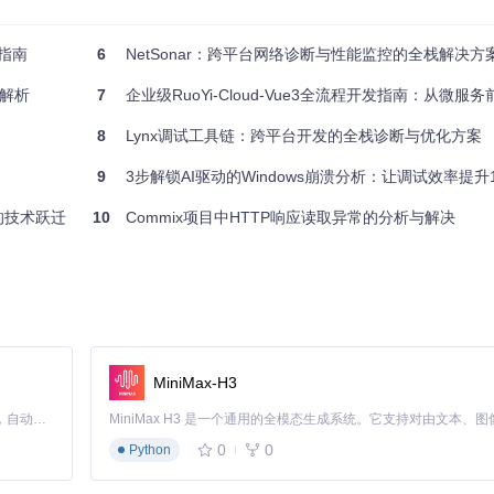
战指南
6
NetSonar：跨平台网络诊断与性能监控的全栈解决方
、可控制的可视化流程。以下矩阵展示了关键功能与典型应用场景的精准
度解析
7
企业级RuoYi-Cloud-Vue3全流程开发指南：从微服务前端架构到
适用场景
解决的核心问题
8
Lynx调试工具链：跨平台开发的全栈诊断与优化方案
全平台应用调试
如何无侵入式捕获不同设备/应用的网络流量
9
3步解锁AI驱动的Windows崩溃分析：让调试效率提升10倍的MCP-W
API性能优化
如何快速定位请求延迟的具体环节
多环境测试
如何在不修改代码的情况下模拟各种请求场景
的技术跃迁
10
Commix项目中HTTP响应读取异常的分析与解决
HTTPS调试
如何简化跨平台证书配置流程
前端开发/接口测试
如何在后端未就绪时进行前端独立开发
MiniMax-H3
代理核心，实现了对Windows、macOS、Linux桌面环境，以及iOS
"技术，能够自动识别局域网内的移动设备并建立安全调试连接。
Claude Code 的开源替代方案。连接任意大模型，编辑代码，运行命令，自动验证 — 全自动执行。用 Rust 构建，极致性能。 ｜ An open-source alternative to Claude Code. Connect any LLM, edit code, run commands, and verify changes — autonomously. Built in Rust for speed. Get Started
需在工具中启用"多设备同步"模式，即可在一个界面中对比查看来自不同
0
0
Python