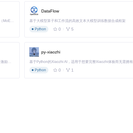
DataFlow
一的根证书，并自动处理系统信任和应用证书固定绕过。与传统工具相比，
安全性。
Kimi K3 是Kimi能力最强的模型：这是一个拥有 2.8 万亿参数的混合专家（MoE）模型，具备原生视觉理解能力，并支持 100 万 token 的上下文窗口。
基于大模型算子和工作流的高效文本大模型训练数据合成框架
会自动分析应用的证书验证逻辑，提供针对性的绕过方案，让你能够查看加密的
0
5
Python
py-xiaozhi
「源启盛夏」暑期校园开发者成长计划旨在激活校园开源力量，通过积分激励、认证扶持、资源倾斜等形式，引导高校组织和开发者完成「入驻 — 建项目 — 做贡献 — 获认证 — 得资源」的完整闭环。无论你是想带领社团入驻平台的组织者，还是希望用代码贡献证明自己的开发者，都能在这里找到属于你的成长路径。
境？
0
1
Python
kit-desktop
