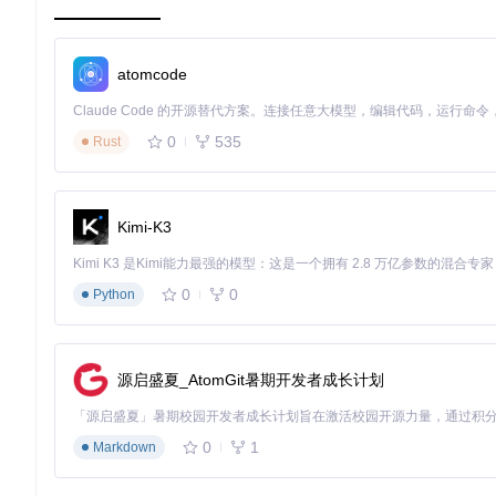
可扩展性
：支持多种平台和语言，方便用户按需选择或贡献
灵活性
：允许设置自定义环境变量和超时限制，以满足不同
atomcode
通过 OpenFaaS Function Store 和 OpenFaaS Tem
入这个充满活力的社区，开启你的 Serverless 开发之旅吧！
0
535
Rust
Kimi-K3
0
0
Python
源启盛夏_AtomGit暑期开发者成长计划
0
1
Markdown