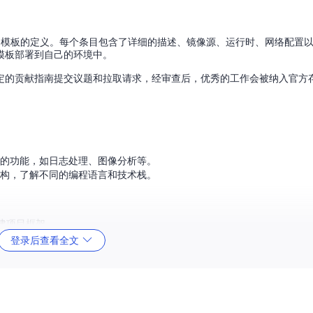
JSON 文件进行功能和模板的定义。每个条目包含了详细的描述、镜像源、运行时、网络
模板部署到自己的环境中。
定的贡献指南提交议题和拉取请求，经审查后，优秀的工作会被纳入官方
先验证的功能，如日志处理、图像分析等。
s 架构，了解不同的编程语言和技术栈。
建项目框架。
无需从头编写架构。
登录后查看全文
新手还是经验丰富的开发者都十分友好。
加，保持项目的活力和多样性。