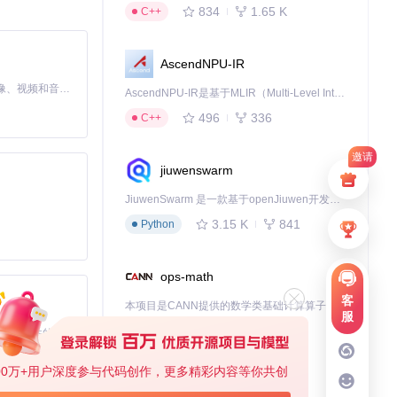
834
1.65 K
C++
的创新可能。现在就加
AscendNPU-IR
MiniMax H3 是一个通用的全模态生成系统。它支持对由文本、图像、视频和音频组成的多模态上下文进行统一理解，并能生成分辨率高达 2K、时长可达 15 秒的带原生立体声音频的视频。得益于面向任务泛化的系统设计，H3 在预训练阶段就已具备广泛的多模态上下文理解与生成能力，能够出色地执行复杂的多模态指令。
AscendNPU-IR是基于MLIR（Multi-Level Intermediate Representation）构建的，面向昇腾亲和算子编译时使用的中间表示，提供昇腾完备表达能力，通过编译优化提升昇腾AI处理器计算效率，支持通过生态框架使能昇腾AI处理器与深度调优
496
336
C++
邀请
jiuwenswarm
JiuwenSwarm 是一款基于openJiuwen开发的智能AI Agent，它能够将大语言模型的强大能力，通过你日常使用的各类通讯应用，直接延伸至你的指尖。
3.15 K
841
Python
ops-math
客
本项目是CANN提供的数学类基础计算算子库，实现网络在NPU上加速计算。
服
1.24 K
1.36 K
C++
基于Python的Xiaozhi AI，适用于想要完整Xiaozhi体验而无需拥有专用硬件的用户。
00万+用户深度参与代码创作，更多精彩内容等你共创
deveco-code