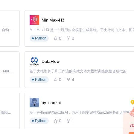
自己的模板和功能。
场景的需求。
MiniMax-H3
plate Store，开发者能更高效、灵活地构建和部署 Serverless 应用，探索无尽
Claude Code 的开源替代方案。连接任意大模型，编辑代码，运行命令，自动验证 — 全自动执行。用 Rust 构建，极致性能。 ｜ An open-source alternative to Claude Code. Connect any LLM, edit code, run commands, and verify changes — autonomously. Built in Rust for speed. Get Started
0
0
Python
DataFlow
Kimi K3 是Kimi能力最强的模型：这是一个拥有 2.8 万亿参数的混合专家（MoE）模型，具备原生视觉理解能力，并支持 100 万 token 的上下文窗口。
基于大模型算子和工作流的高效文本大模型训练数据合成框架
0
4
Python
py-xiaozhi
「源启盛夏」暑期校园开发者成长计划旨在激活校园开源力量，通过积分激励、认证扶持、资源倾斜等形式，引导高校组织和开发者完成「入驻 — 建项目 — 做贡献 — 获认证 — 得资源」的完整闭环。无论你是想带领社团入驻平台的组织者，还是希望用代码贡献证明自己的开发者，都能在这里找到属于你的成长路径。
0
1
Python
7