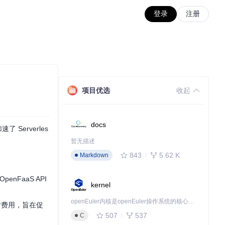
登录
注册
项目优选
收起
docs
 Serverles
暂无描述
843
5.62 K
Markdown
nFaaS API
kernel
openEuler内核是openEuler操作系统的核心，既是系统性能与稳定性的基石，也是连接处理器、设备与服务的桥梁。
支付费用，旨在促
507
537
C