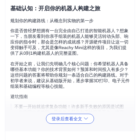
基础认知：开启你的机器人构建之旅
规划你的构建路线：从概念到实物的第一步
你是否曾经梦想拥有一台完全由自己打造的智能机器人？想象
一下，当朋友看到你亲手组装的机器人能够灵活转动头部、响
应你的指令时，那会是怎样的成就感？开源硬件项目让这一切
变得触手可及，尤其是像Reachy Mini这样的项目，为我们提
供了从0到1构建机器人的完整蓝图。
在开始之前，让我们先明确几个核心问题：你希望机器人具备
哪些基本功能？你的技术背景如何？预算和时间投入有多少？
这些问题的答案将帮助你规划一条适合自己的构建路线。对于
初学者来说，建议从基础版开始，逐步掌握3D打印、电子元件
组装和基础编程等核心技能。
避坑指南
不要一开始就追求复杂功能！许多新手失败的原因是试图
一次实现太多功能，导致每个部分都无法完美工作。建议
先完成最小可行版本，然后逐步迭代升级。
登录后查看全文
认识开源机器人的核心组件
开源机器人项目通常包含三大核心部分：机械结构、电子系统