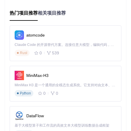
打印这些部件时，你需要注意几个关键参数：层高、填充密度
和打印速度。一般来说，运动部件需要更高的精度，建议使用
热门项目推荐
相关项目推荐
0.1mm的层高；而结构部件则可以适当增加填充密度以提高强
度。ABS和PLA是最常用的打印材料，前者强度更高但容易变
形，后者打印难度低但强度稍逊。
开源组件替代清单
atomcode
打印材料：可使用PETG替代ABS，具有更好的韧性和打印
Claude Code 的开源替代方案。连接任意大模型，编辑代码，运行命令，自动验证 — 全自动执行。用 Rust 构建，极致性能。 ｜ An open-source alternative to Claude Code. Connect any LLM, edit code, run commands, and verify changes — autonomously. Built in Rust for speed. Get Started
稳定性
电机：MG90S舵机可替代项目推荐的型号，价格更亲民
0
539
Rust
控制器：Arduino Nano可作为Raspberry Pi的简化替代方
案，降低入门门槛
智能控制原理：让机器人动起来的秘密
MiniMax-H3
想象一下，当你发出"向左转"的指令时，机器人是如何精确执
行这个动作的？这背后是一套复杂的控制逻辑在工作。Reach
MiniMax H3 是一个通用的全模态生成系统。它支持对由文本、图像、视频和音频组成的多模态上下文进行统一理解，并能生成分辨率高达 2K、时长可达 15 秒的带原生立体声音频的视频。得益于面向任务泛化的系统设计，H3 在预训练阶段就已具备广泛的多模态上下文理解与生成能力，能够出色地执行复杂的多模态指令。
y Mini采用了分层控制架构：底层直接控制电机的位置和速
0
0
度，中层负责运动学计算，将你的指令转换为具体的电机动
Python
作，高层则提供用户友好的编程接口。
运动学算法是机器人控制的核心挑战之一。Reachy Mini提供
了三种不同的解决方案：基于神经网络的快速计算、考虑物理
DataFlow
因素的精确模拟，以及传统接受的PID控制。例如，在机器人
关节的控制上，需要通过PID算法来确保运动的平滑和稳定。
基于大模型算子和工作流的高效文本大模型训练数据合成框架