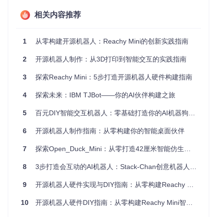
和控制软件。以Reachy Mini为例，其机械结构采用模块化设
计，主要包括基础支撑框架、运动执行部件和外观功能组件。
相关内容推荐
这些部件大多通过3D打印实现，既保证了定制化的灵活性，又
降低了制造成本。
1
从零构建开源机器人：Reachy Mini的创新实践指南
电子系统是机器人的"神经系统"，包括微控制器、电机驱动模
块、传感器和通信组件。Reachy Mini使用了标准化的电子元
2
开源机器人制作：从3D打印到智能交互的实践指南
件，你可以在大多数电子元件商店轻松购买到替代品。例如，
如果你找不到项目推荐的特定型号电机，可以选择参数相近的
3
探索Reachy Mini：5步打造开源机器人硬件构建指南
其他品牌，只要确保尺寸和接口兼容即可。
4
探索未来：IBM TJBot——你的AI伙伴构建之旅
控制软件则是机器人的"大脑"，负责协调各个部件的工作。Re
achy Mini提供了基于Python的SDK，即使你不是编程专家，
5
百元DIY智能交互机器人：零基础打造你的AI机器狗解决方案
也能通过简单的代码实现基本的机器人控制功能。
6
开源机器人制作指南：从零构建你的智能桌面伙伴
核心技术：破解机械与电子的融合密码
7
探索Open_Duck_Mini：从零打造42厘米智能仿生机器人的实战指南
3D打印实践：从数字模型到物理部件
8
3步打造会互动的AI机器人：Stack-Chan创意机器人开发指南
你是否好奇那些复杂的机器人部件是如何从电脑屏幕上的设计
图变成手中的实物？3D打印技术正是实现这一转变的关键。R
9
开源机器人硬件实现与DIY指南：从零构建Reachy Mini智能伙伴
eachy Mini的所有机械部件都提供了STL格式的设计文件，你
可以直接使用这些文件进行打印，或者根据自己的需求进行修
10
开源机器人硬件DIY指南：从零构建Reachy Mini智能伙伴
改。