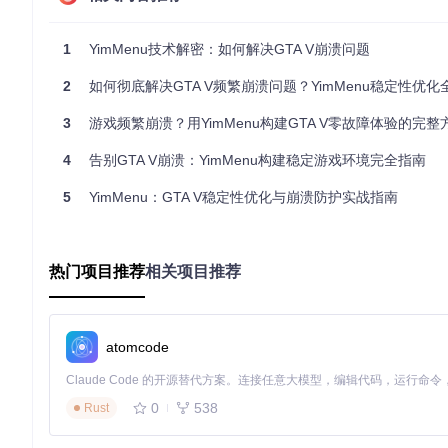
3. 脚本执行错误
自定义脚本或MOD中的逻辑错误导致执行流程中断。如同一个
1
YimMenu技术解密：如何解决GTA V崩溃问题
4. 网络数据攻击
恶意玩家发送的异常数据包超出游戏处理能力，引发缓冲区溢出
2
如何彻底解决GTA V频繁崩溃问题？YimMenu稳定性优化
🛠️ 核心机制：YimMenu防御系统层级
3
游戏频繁崩溃？用YimMenu构建GTA V零故障体验的完整
YimMenu采用多层防御体系保护游戏稳定运行，每层专注于不
4
告别GTA V崩溃：YimMenu构建稳定游戏环境完全指南
第一层：内存边界防护
5
YimMenu：GTA V稳定性优化与崩溃防护实战指南
位于
src/memory/
目录下的内存保护模块，通过设置内存区域访
<折叠内容>
工作原理简述
：
热门项目推荐
相关项目推荐
监控关键内存区域的访问行为
对只读数据设置写保护
检测并阻止越界内存访问
atomcode
记录异常访问尝试用于诊断 </折叠内容>
第二层：异常捕获与恢复
src/logger/exception_handler.cpp
实现了完整的异常处理
0
538
Rust
<折叠内容>
异常处理流程
：