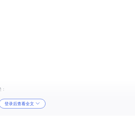
类：
登录后查看全文
xC0000005"错误代码。这就像试图打开一个不存在的抽屉，系统会立
耗尽。类比于长时间不清理的房间，最终会因空间不足而无法正常使用。