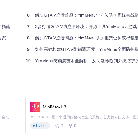
有语法错误的句子，程序无法理解就会停止运行。
6
解决GTA V崩溃难题：YimMenu全方位防护系统实战
或逻辑混乱。这类似于收到一封格式错误的信件，导致邮递系统瘫痪。
全指南
7
3步打造GTA V防崩溃环境：开源工具YimMenu让游
方案
8
解决GTA V崩溃问题：YimMenu防护框架让你获得稳
同的防护领域：
9
如何高效构建GTA V防崩溃环境：YimMenu全面防护
10
YimMenu防崩溃技术全解析：从问题诊断到系统防护
问权限和边界检查，防止非法内存操作。
MiniMax-H3
Claude Code 的开源替代方案。连接任意大模型，编辑代码，运行命令，自动验证 — 全自动执行。用 Rust 构建，极致性能。 ｜ An open-source alternative to Claude Code. Connect any LLM, edit code, run commands, and verify changes — autonomously. Built in Rust for speed. Get Started
机制，在崩溃发生前介入并尝试恢复。
0
0
Python