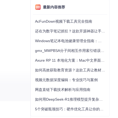
最新内容推荐
AcFunDown视频下载工具完全指南
还在为数字笔记抓狂？这款开源神器让手写批注效率提升300%
Windows笔记本电池健康管理全指南：从根源解决电池损耗问题
gmx_MMPBSA分子间相互作用索引错误的深度诊断与解决
Axure RP 11 本地化方案：Mac中文界面优化与原型设计工具汉化全指南
如何高效获取教育资源？这款工具让教材下载效率提升80%
视频元数据深度编辑：专业技巧与案例
网盘直链下载技术解析与应用指南
即终止程序以防止
如何用DeepSeek-R1推理模型提升复杂任务解决能力：完整指南
5个突破瓶颈技巧：硬件优化工具让你的电脑性能提升30%