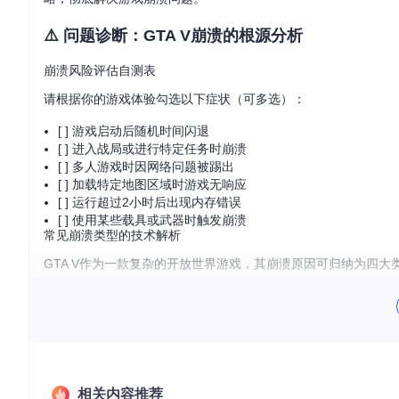
⚠️ 问题诊断：GTA V崩溃的根源分析
崩溃风险评估自测表
请根据你的游戏体验勾选以下症状（可多选）：
[ ] 游戏启动后随机时间闪退
[ ] 进入战局或进行特定任务时崩溃
[ ] 多人游戏时因网络问题被踢出
[ ] 加载特定地图区域时游戏无响应
[ ] 运行超过2小时后出现内存错误
[ ] 使用某些载具或武器时触发崩溃
常见崩溃类型的技术解析
GTA V作为一款复杂的开放世界游戏，其崩溃原因可归纳为四大
1. 内存异常
游戏进程试图访问无效内存地址或写入受保护区域，通常表现为"0
数据损坏。
2. 资源管理失效
游戏未能正确释放不再需要的内存、纹理或模型资源，导致资源
相关内容推荐