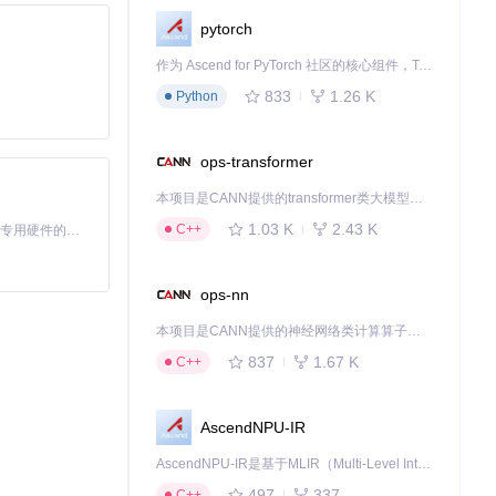
pytorch
作为 Ascend for PyTorch 社区的核心组件，TorchNPU 是昇腾专为 PyTorch 打造的深度学习适配插件，使 PyTorch 框架能够直接调用昇腾 NPU，为开发者提供昇腾 AI 处理器的超强算力。
833
1.26 K
Python
ops-transformer
本项目是CANN提供的transformer类大模型算子库，实现网络在NPU上加速计算。
1.03 K
2.43 K
C++
基于Python的Xiaozhi AI，适用于想要完整Xiaozhi体验而无需拥有专用硬件的用户。
ops-nn
本项目是CANN提供的神经网络类计算算子库，实现网络在NPU上加速计算。
837
1.67 K
C++
AscendNPU-IR
AscendNPU-IR是基于MLIR（Multi-Level Intermediate Representation）构建的，面向昇腾亲和算子编译时使用的中间表示，提供昇腾完备表达能力，通过编译优化提升昇腾AI处理器计算效率，支持通过生态框架使能昇腾AI处理器与深度调优
497
337
C++