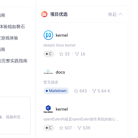
项目优选
收起
指南
戏体验稳如磐石
kernel
定游戏体验
deepin linux kernel
指南
33
16
C
的完整实践指南
docs
暂无描述
843
5.64 K
Markdown
kernel
MiniMax H3 是一个通用的全模态生成系统。它支持对由文本、图像、视频和音频组成的多模态上下文进行统一理解，并能生成分辨率高达 2K、时长可达 15 秒的带原生立体声音频的视频。得益于面向任务泛化的系统设计，H3 在预训练阶段就已具备广泛的多模态上下文理解与生成能力，能够出色地执行复杂的多模态指令。
openEuler内核是openEuler操作系统的核心，既是系统性能与稳定性的基石，也是连接处理器、设备与服务的桥梁。
507
539
C