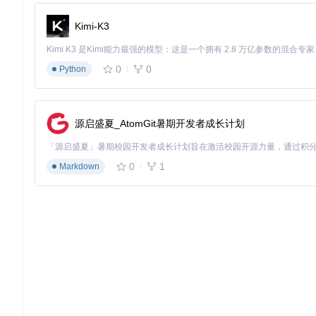
注册全局异常处理回调
Kimi-K3
捕获线程级异常
分析异常类型和位置
执行针对性恢复策略
0
0
Python
记录崩溃信息到日志 </折叠内容>
第三层：网络数据过滤
src/hooks/misc/netfilter_handle_message.cpp
实现了
源启盛夏_AtomGit暑期开发者成长计划
<折叠内容>
数据包检查要点
：
大小验证：拒绝超大数据包
0
1
Markdown
频率控制：限制单位时间内的数据包数量
结构验证：检查数据包格式是否符合规范
内容筛查：识别已知的恶意数据模式 </折叠内容>
第四层：脚本安全沙箱
src/lua/
目录下的Lua脚本引擎实现了严格的沙箱机制，限制
<折叠内容>
沙箱限制措施
：
资源访问白名单
执行时间限制
内存使用配额