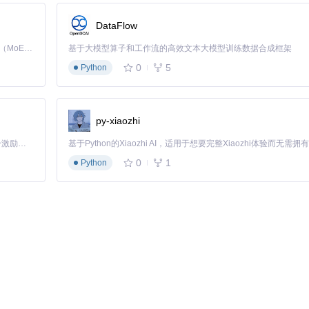
DataFlow
Kimi K3 是Kimi能力最强的模型：这是一个拥有 2.8 万亿参数的混合专家（MoE）模型，具备原生视觉理解能力，并支持 100 万 token 的上下文窗口。
基于大模型算子和工作流的高效文本大模型训练数据合成框架
0
5
Python
网络数据包验证机制，过滤异常数据。
py-xiaozhi
「源启盛夏」暑期校园开发者成长计划旨在激活校园开源力量，通过积分激励、认证扶持、资源倾斜等形式，引导高校组织和开发者完成「入驻 — 建项目 — 做贡献 — 获认证 — 得资源」的完整闭环。无论你是想带领社团入驻平台的组织者，还是希望用代码贡献证明自己的开发者，都能在这里找到属于你的成长路径。
0
1
Python
脚本对系统资源的访问。