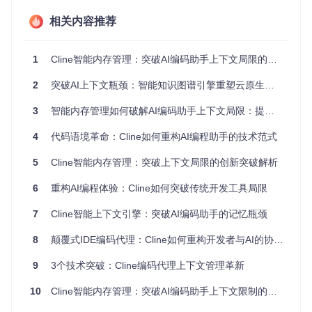
[!NOTE] 研究表明，上下文窗口限制使AI在处理超过20个
相关内容推荐
文件的项目时，代码生成准确率下降47%，开发效率降低3
5%。
1
Cline智能内存管理：突破AI编码助手上下文局限的技术革新
这种"失忆"现象本质上是AI工具与人类工作记忆模式的不匹
配。人类开发者通过长期记忆和结构化知识体系来处理复杂项
2
突破AI上下文瓶颈：智能知识图谱引擎重塑云原生开发范式
目，而当前AI工具则像没有笔记本的学生，只能依赖有限的短
期记忆。
3
智能内存管理如何破解AI编码助手上下文局限：提升开发效率40%的实践指南
2. 技术方案：Cline的智能内存管理系统
4
代码语境革命：Cline如何重构AI编程助手的技术范式
核心价值：解析Cline如何通过创新的内存管理架构，模拟人类
5
Cline智能内存管理：突破上下文局限的创新突破解析
记忆机制，突破传统AI的上下文限制。
6
重构AI编程体验：Cline如何突破传统开发工具局限
Cline作为一款IDE内自治编码代理（Autonomous coding age
nt），采用了模拟人类记忆系统的三层架构来解决这一挑战。
7
Cline智能上下文引擎：突破AI编码助手的记忆瓶颈
如果将传统AI的上下文窗口比作"即时贴"，那么Cline的内存系
统就像一个"智能图书馆"——不仅能存储大量信息，还能根据
8
颠覆式IDE编码代理：Cline如何重构开发者与AI的协作范式
当前任务智能检索和组织所需内容。
9
3个技术突破：Cline编码代理上下文管理革新
2.1 内存银行：项目知识的"数字大脑"
内存银行（Memory Bank）是Cline的长期记忆存储系统，它
10
Cline智能内存管理：突破AI编码助手上下文限制的技术革新
将项目信息组织为结构化的文档集合，就像图书馆的分类书