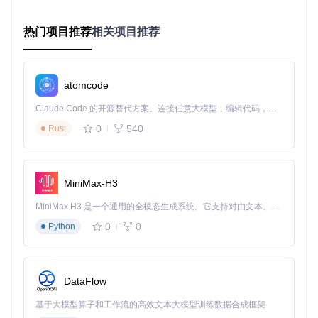
架。与传统AI的临时上下文不同，这些信息被持久化存储，成
为项目的有机组成部分：
热门项目推荐
相关项目推荐
your-project/

├── memory-bank/              # 内存银行根目录

│   ├── project-brief.md      # 项目基础信息

atomcode
│   ├── product-context.md    # 产品背景与目标

│   ├── active-context.md     # 当前工作焦点

Claude Code 的开源替代方案。连接任意大模型，编辑代码，运行命令，自动验证 — 全自动执行。用 Rust 构建，极致性能。 ｜ An open-source alternative to Claude Code. Connect any LLM, edit code, run commands, and verify changes — autonomously. Built in Rust for speed. Get Started
│   ├── system-patterns.md    # 系统架构与设计模式

│   ├── tech-context.md       # 技术栈与开发环境

0
540
Rust
这个结构模拟了人类记忆的分类存储方式：从基础概念（proje
ct-brief）到具体细节（system-patterns），从静态知识（tec
MiniMax-H3
h-context）到动态状态（active-context），形成完整的知识
体系。
MiniMax H3 是一个通用的全模态生成系统。它支持对由文本、图像、视频和音频组成的多模态上下文进行统一理解，并能生成分辨率高达 2K、时长可达 15 秒的带原生立体声音频的视频。得益于面向任务泛化的系统设计，H3 在预训练阶段就已具备广泛的多模态上下文理解与生成能力，能够出色地执行复杂的多模态指令。
0
0
Python
初始化内存银行只需一个简单命令：
# 在项目根目录执行
DataFlow
基于大模型算子和工作流的高效文本大模型训练数据合成框架
初始化过程中，Cline会自动从现有项目文档中提取关键信息，