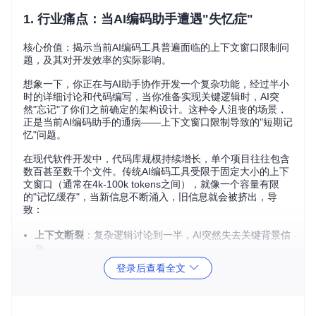
1. 行业痛点：当AI编码助手遭遇"失忆症"
核心价值：揭示当前AI编码工具普遍面临的上下文窗口限制问
题，及其对开发效率的实际影响。
想象一下，你正在与AI助手协作开发一个复杂功能，经过半小
时的详细讨论和代码编写，当你准备实现关键逻辑时，AI突
然"忘记"了你们之前确定的架构设计。这种令人沮丧的场景，
正是当前AI编码助手的通病——上下文窗口限制导致的"短期记
忆"问题。
在现代软件开发中，代码库规模持续增长，单个项目往往包含
数百甚至数千个文件。传统AI编码工具受限于固定大小的上下
文窗口（通常在4k-100k tokens之间），就像一个容量有限
的"记忆缓存"，当新信息不断涌入，旧信息就会被挤出，导
致：
上下文断裂
：复杂逻辑讨论到一半，AI突然失去关键背景信
息
重复劳动
：需要反复重新解释项目结构和设计决策
登录后查看全文
错误率上升
：因上下文不完整导致代码建议质量下降
效率瓶颈
：大型项目中，80%的对话时间用于补充上下文信
息