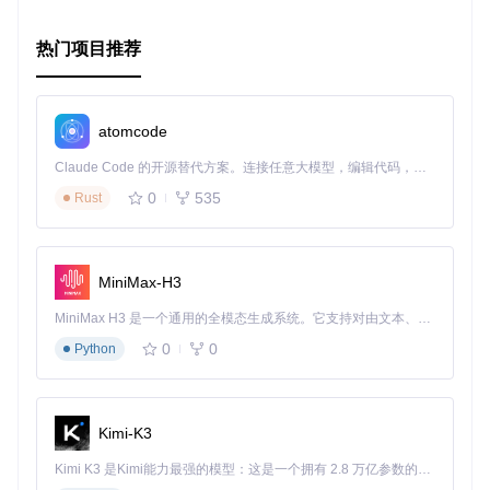
a/h/left
回到上一级目录。
d/l/right
进入选定的目录。
热门项目推荐
s/j/down
将光标向下移动。
w/k/up
将光标向上移动。
按下
enter
使用默认程序打开文件。
按
c
将选择的入口路径复制到剪贴板。
atomcode
~/.
快速访问家目录。
g
跳转到列表顶部，
shift+g
跳转到底部。
Claude Code 的开源替代方案。连接任意大模型，编辑代码，运行命令，自动验证 — 全自动执行。用 Rust 构建，极致性能。 ｜ An open-source alternative to Claude Code. Connect any LLM, edit code, run commands, and verify changes — autonomously. Built in Rust for speed. Get Started
?
显示帮助信息。
0
535
Rust
基于优秀技术构建
FMAN背后的强大支撑来自以下项目：
MiniMax-H3
Bubbletea
：用于创建命令行应用程序的框架。
MiniMax H3 是一个通用的全模态生成系统。它支持对由文本、图像、视频和音频组成的多模态上下文进行统一理解，并能生成分辨率高达 2K、时长可达 15 秒的带原生立体声音频的视频。得益于面向任务泛化的系统设计，H3 在预训练阶段就已具备广泛的多模态上下文理解与生成能力，能够出色地执行复杂的多模态指令。
Lipgloss
：风格化的文本渲染库。
0
0
Python
Bubblezone
：文件管理的灵感来源。
stickers
：提供了丰富的图标资源。
Chroma
：用于代码颜色化。
go-arg
：处理命令行参数的库。
Kimi-K3
多样化的主题选择
Kimi K3 是Kimi能力最强的模型：这是一个拥有 2.8 万亿参数的混合专家（MoE）模型，具备原生视觉理解能力，并支持 100 万 token 的上下文窗口。