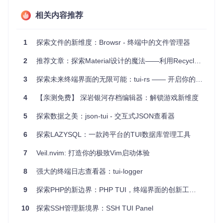
文件预览
：快速查看文件内容，无须额外打开程序。
语法高亮
：代码文件预览时，自动进行语法着色。
相关内容推荐
主题支持
：多种主题可选，满足个性化需求。
复制路径到剪贴板
：一键复制文件或目录路径。
1
探索文件的新维度：Browsr - 终端中的文件管理器
此外，FMAN还计划不断推出更多实用特性。
2
推荐文章：探索Material设计的魔法——利用RecyclerView与CardView打造惊艳Android应用
简单快捷的安装步骤
3
探索未来终端界面的无限可能：tui-rs —— 开启你的TUI世界之旅
无论你是Go语言开发者还是npm用户，甚至是Homebrew爱好
4
【亲测免费】 深岩银河存档编辑器：解锁游戏新维度
者，都能轻松安装FMAN：
5
探索数据之美：json-tui - 交互式JSON查看器
预编译二进制文件
：直接从
发布页面
下载并安装。
通过GO获取
：运行
go install github.com/nore-de
6
探索LAZYSQL：一款跨平台的TUI数据库管理工具
v/fman@latest
。
通过NPM安装
：使用
npm i @nore-dev/fman
。
7
Veil.nvim: 打造你的极致Vim启动体验
通过Homebrew
：输入
brew install fman/tap/fman
。
8
强大的终端日志查看器：tui-logger
高效的快捷键操作
9
探索PHP的新边界：PHP TUI，终端界面的创新工具箱
FMAN的键绑定设计考虑到了速度与便捷性：
10
探索SSH管理新境界：SSH TUI Panel
使用
q
或
Ctrl+C
退出应用。