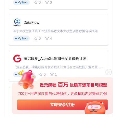
0
0
Python
FMAN内置了多款主题，如经典的Dracula、潮流的Catppucci
n以及极简主义的Gruvbox等，让工作环境更加个性化：
Catppuccin Them
Dracula Theme
Nord Theme
DataFlow
e
基于大模型算子和工作流的高效文本大模型训练数据合成框架
0
4
Python
开源社区的力量
FMAN是开源的，并热衷于社区贡献。如果你有改进的建议或
源启盛夏_AtomGit暑期开发者成长计划
者想要参与开发，欢迎通过Fork、Pull Request或Issue的方式
加入我们！
「源启盛夏」暑期校园开发者成长计划旨在激活校园开源力量，通过积分激励、认证扶持、资源倾斜等形式，引导高校组织和开发者完成「入驻 — 建项目 — 做贡献 — 获认证 — 得资源」的完整闭环。无论你是想带领社团入驻平台的组织者，还是希望用代码贡献证明自己的开发者，都能在这里找到属于你的成长路径。
0
1
Markdown
许可协议与致谢
FMAN遵循MIT许可协议。项目受到了
knipferrc/fm
的启发，感
谢所有参与者的辛勤付出。
700万+用户深度参与代码创作，更多精彩内容等你共创
py-xiaozhi
总结
基于Python的Xiaozhi AI，适用于想要完整Xiaozhi体验而无需拥有专用硬件的用户。
立即登录/注册
FMAN不仅是一个高效的文件管理器，更是一种全新的工作方
0
1
Python
式。它将先进的技术和人性化的设计相结合，为你的日常文件