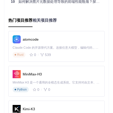
10
如何解决图片元数据处理导致的前端性能瓶颈？探索Web Worker与exif-js的协同优化方案
构建高效解决方案：从单文件修改到批量处理
解决RAW兼容性问题的本质是修改相机型号相关元数据。以下
热门项目推荐
相关项目推荐
是经过实战验证的标准化流程，适用于从单张照片到上千张素
材的处理场景。
环境准备与配置优化
atomcode
部署ExifToolGUI
Claude Code 的开源替代方案。连接任意大模型，编辑代码，运行命令，自动验证 — 全自动执行。用 Rust 构建，极致性能。 ｜ An open-source alternative to Claude Code. Connect any LLM, edit code, run commands, and verify changes — autonomously. Built in Rust for speed. Get Started
0
539
Rust
git 
clone
详细安装说明参见项目根目录的[ReadMe for Users.txt](ht
tps://gitcode.com/gh_mirrors/ex/ExifToolGui/blob/9578ed
MiniMax-H3
0e7653168c8569e0dc0b423412bdd8a701/Docs/ReadM
e for Users.txt?utm_source=gitcode_repo_files)
MiniMax H3 是一个通用的全模态生成系统。它支持对由文本、图像、视频和音频组成的多模态上下文进行统一理解，并能生成分辨率高达 2K、时长可达 15 秒的带原生立体声音频的视频。得益于面向任务泛化的系统设计，H3 在预训练阶段就已具备广泛的多模态上下文理解与生成能力，能够出色地执行复杂的多模态指令。
0
0
Python
工作区初始化
推荐使用默认工作区配置：
Docs/Workspace/default_e
nu.ini
Kimi-K3
在"View"菜单中勾选"Show Thumbnails"启用预览功能