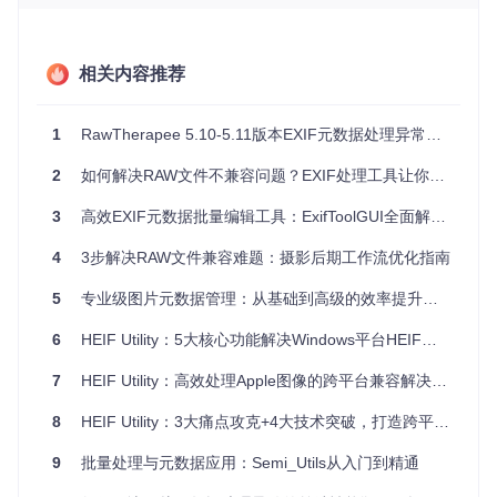
这些问题的本质是软件内置的相机配置文件未包含新型号信
息，而修改EXIF中的
Make
和
Model
字段，就像给文件更换"身
份证"，让软件误认为是已知型号。
相关内容推荐
掌握元数据编辑利器：ExifToolGUI功能架构
1
RawTherapee 5.10-5.11版本EXIF元数据处理异常问题分析
ExifToolGUI作为ExifTool的图形化前端，将命令行工具的强大
功能封装为直观操作界面，特别适合非技术背景的摄影用户。
2
如何解决RAW文件不兼容问题？EXIF处理工具让你的照片在任何软件中流畅编辑
其核心价值在于能
无损修改
元数据头部信息，就像给照片更
换"身份证"而不改变照片本身内容。
3
高效EXIF元数据批量编辑工具：ExifToolGUI全面解决方案与实战指南
4
3步解决RAW文件兼容难题：摄影后期工作流优化指南
5
专业级图片元数据管理：从基础到高级的效率提升指南
核心功能模块解析
文件管理系统
：支持多级目录浏览与批量选择，支持CR2、
6
HEIF Utility：5大核心功能解决Windows平台HEIF转换难题
NEF、ARW等200+文件格式
元数据工作区
：分类展示EXIF、XMP、IPTC等不同标准的
7
HEIF Utility：高效处理Apple图像的跨平台兼容解决方案与批量转换实践指南
元数据标签
预定义标签库
：内置常用修改模板，如"清除元数据""复制相
8
HEIF Utility：3大痛点攻克+4大技术突破，打造跨平台图像格式转换工具标杆
机型号"等一键操作
实时预览面板
：修改前后的缩略图对比，避免误操作
9
批量处理与元数据应用：Semi_Utils从入门到精通
完整日志系统
：记录所有修改命令与结果，支持撤销操作