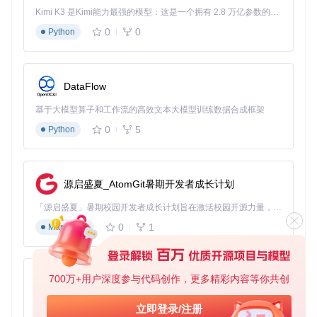
配置文件列表显示列：右键列表标题→"Select Column
Kimi K3 是Kimi能力最强的模型：这是一个拥有 2.8 万亿参数的混合专家（MoE）模型，具备原生视觉理解能力，并支持 100 万 token 的上下文窗口。
s"→勾选"Make"、"Model"、"File Type"
0
0
标准化操作流程
Python
文件导入与筛选
点击左侧文件夹树导航至RAW文件目录
DataFlow
使用"Filter"功能筛选特定格式：点击工具栏"Filter"按钮
→输入"
.CR2;
.NEF"
基于大模型算子和工作流的高效文本大模型训练数据合成框架
0
5
Python
元数据修改实施
源启盛夏_AtomGit暑期开发者成长计划
Ⅰ. 选中目标文件（Ctrl+A全选批量处理） Ⅱ. 点击顶部菜
单"Modify"→"Predefined Tags" Ⅲ. 在弹出窗口选择"Copy
「源启盛夏」暑期校园开发者成长计划旨在激活校园开源力量，通过积分激励、认证扶持、资源倾斜等形式，引导高校组织和开发者完成「入驻 — 建项目 — 做贡献 — 获认证 — 得资源」的完整闭环。无论你是想带领社团入驻平台的组织者，还是希望用代码贡献证明自己的开发者，都能在这里找到属于你的成长路径。
metadata from single file"模板 Ⅳ. 点击"Edit"按钮设置目
0
1
Markdown
标相机型号（如将"Canon EOS R5"改为"Canon EOS R
6"） Ⅴ. 勾选"Make"和"Model"标签→点击"OK"执行修改
结果验证与日志审计
700万+用户深度参与代码创作，更多精彩内容等你共创
py-xiaozhi
基于Python的Xiaozhi AI，适用于想要完整Xiaozhi体验而无需拥有专用硬件的用户。
立即登录/注册
点击底部"Show Log window"查看详细执行报告