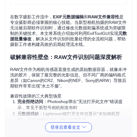
在数字摄影工作流中，
EXIF元数据编辑
和
RAW文件兼容性
是
专业摄影师必须掌握的核心技能。当新型相机拍摄的RAW文件
无法被后期软件识别时，通过修改元数据欺骗系统成为突破限
制的关键技术。本文将系统介绍如何利用ExifToolGUI实现
元数
据批量修改
，解决从文件识别到批量处理的全流程问题，帮助
摄影工作者构建高效的后期处理流水线。
破解兼容性壁垒：RAW文件识别问题深度解析
RAW文件作为相机传感器直接生成的原始数据容器，就像未冲
洗的胶片，保留了最完整的光影信息。但不同厂商的编码格式
差异（如Canon的CR2、Nikon的NEF、Sony的ARW）导致后
期软件常常出现"水土不服"。
兼容性故障的三大典型场景
完全拒绝访问
：Photoshop弹出"无法打开此文件"错误提
示，常见于新型号相机刚发布时
元数据残缺
：Lightroom能打开文件但显示"未知相机型
号"，关键参数如ISO、快门速度丢失
编辑功能锁定
：即使文件可打开，降噪、镜头校正等依赖
登录后查看全文
元数据的功能呈灰色不可用状态