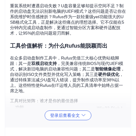
重装系统时遭遇启动失败？U盘容量足够却提示空间不足？制
作的启动盘无法识别新电脑的UEFI模式？这些问题是否让你在
系统维护时倍感挫折？Rufus作为一款轻量级yet功能强大的U
SB格式化工具，正是解决这些痛点的理想选择。它不仅能在5
分钟内完成启动盘制作，更通过智能分区方案和硬件适配技
术，让95%的启动问题迎刃而解。
工具价值解析：为什么Rufus能脱颖而出
在众多启动盘制作工具中，Rufus凭借三大核心优势站稳脚
跟：其一是
双模启动支持
，完美兼容传统BIOS与现代UEFI模
式，解决新旧电脑的启动兼容性问题；其二是
智能镜像处理
，
自动识别ISO文件类型并优化写入策略；其三是
硬件级优化
，
通过特殊算法减少U盘写入错误，提升制作成功率至98%以
上。这些特性使Rufus在IT运维人员的工具清单中始终占据一
席之地。
工具对比矩阵：谁才是你的最佳选择
功能
Win32 Disk I
Rufus
UltraISO
特性
mager
登录后查看全文
启动
BIOS+UEFI
模式
仅BIOS
BIOS+UEFI
双模式
支持