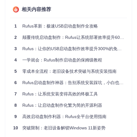
镜像
内置MD5/SH
相关内容推荐
校验
需手动验证
无校验功能
A多算法校验
功能
系统
1
Rufus革新：极速USB启动盘制作全攻略
支持硬件要求
需求
不支持
不支持
移除
定制
2
颠覆传统启动盘制作：Rufus让系统部署效率提升60%的全攻略
制作
较快（USB3.
中等（USB3.
较慢（USB3.
3
Rufus：让你的USB启动盘制作效率提升300%的免费工具
速度
0下40MB/s）
0下25MB/s）
0下15MB/s）
便携
4
一学就会：Rufus制作启动盘的保姆级教程
单文件免安装
需安装
单文件免安装
性
5
零成本全流程：老旧设备技术突破与系统安装指南
💡
专家提示
：对于需要频繁制作不同系统启动盘的用户，Ruf
6
Rufus启动盘制作神器：告别系统安装踩坑，小白也能5分钟上手
us的"一键切换"功能可保存多种配置方案，大幅提升工作效
率。
7
Rufus：让系统安装变得高效的终极工具
准备清单：启动制作前的关键检查
8
Rufus：让启动盘制作化繁为简的开源利器
在开始制作前，请确保准备以下物品并完成检查：
9
高效启动盘制作利器：Rufus全平台使用指南
U盘
：容量
8GB
以上，建议USB 3.0接口（制作速度提升3
10
突破限制：老旧设备解锁Windows 11新姿势
倍）
系统镜像
：Windows或Linux的ISO文件（校验哈希值确保