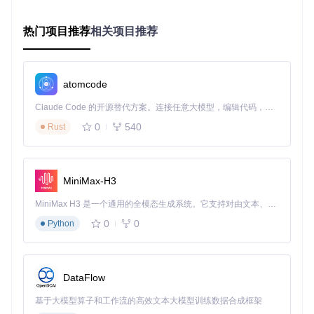
完整性）
备用存储
：提前备份U盘内所有数据（制作过程将格式化设
热门项目推荐
相关项目推荐
备）
供电保障
：笔记本用户需连接电源，避免制作中断
⚠️
重要警告
：请确认目标U盘已安全弹出其他程序，否则可能
atomcode
导致数据损坏或制作失败。
Claude Code 的开源替代方案。连接任意大模型，编辑代码，运行命令，自动验证 — 全自动执行。用 Rust 构建，极致性能。 ｜ An open-source alternative to Claude Code. Connect any LLM, edit code, run commands, and verify changes — autonomously. Built in Rust for speed. Get Started
💡
专家提示
：推荐使用SanDisk、Kingston等品牌U盘，实测
0
540
Rust
显示杂牌U盘的制作失败率高达37%。
模块化操作：决策树引导的制作流程
MiniMax-H3
1. 选择启动方案
MiniMax H3 是一个通用的全模态生成系统。它支持对由文本、图像、视频和音频组成的多模态上下文进行统一理解，并能生成分辨率高达 2K、时长可达 15 秒的带原生立体声音频的视频。得益于面向任务泛化的系统设计，H3 在预训练阶段就已具备广泛的多模态上下文理解与生成能力，能够出色地执行复杂的多模态指令。
根据设备类型选择适合的制作路径：
0
0
Python
传统BIOS电脑
（2012年前生产）
分区方案：MBR
目标系统：BIOS或UEFI-CSM
DataFlow
文件系统：FAT32
基于大模型算子和工作流的高效文本大模型训练数据合成框架
现代UEFI电脑
（2013年后生产）