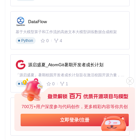
⚠️
警告
：直接修改资源包二进制内容存在高风险，可能导
致整个资源包损坏。建议始终使用专用工具进行操作，修
改前务必备份原始文件。
DataFlow
二、工具对比：选择最适合的资源包修改方案
基于大模型算子和工作流的高效文本大模型训练数据合成框架
0
4
Python
不同工具的适用场景是什么？
选择合适的工具是提升资源包修改效率的关键。以下是几种主
流工具的对比分析，帮助你根据项目需求做出最佳选择：
源启盛夏_AtomGit暑期开发者成长计划
内
平均处理
增量
「源启盛夏」暑期校园开发者成长计划旨在激活校园开源力量，通过积分激励、认证扶持、资源倾斜等形式，引导高校组织和开发者完成「入驻 — 建项目 — 做贡献 — 获认证 — 得资源」的完整闭环。无论你是想带领社团入驻平台的组织者，还是希望用代码贡献证明自己的开发者，都能在这里找到属于你的成长路径。
工具类
存
用户体
适用场
时间(1GB
修改
型
占
验
景
0
1
Markdown
资源包)
支持
用
图形界
小型项
引擎内
❌ 不
15-25分钟
高
面，操
目完整
置导出
支持
700万+用户深度参与代码创作，更多精彩内容等你共创
py-xiaozhi
作简单
发布
图形界
中型项
GDSD
基于Python的Xiaozhi AI，适用于想要完整Xiaozhi体验而无需拥有专用硬件的用户。
立即登录/注册
✅
ecomp
2-5分钟
中
面+命
目频繁
支持
0
1
Python
工具集
令行
更新
大型项