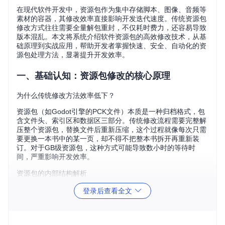
在现代软件开发中，资源包作为集中存储脚本、图像、音频等
素材的容器，其修改效率直接影响开发迭代速度。传统资源包
修改方式往往需要全量解包重封，不仅耗时费力，还容易导致
版本混乱。本文将系统介绍软件资源包的高效修改技术，从基
础原理到实战应用，帮助开发者掌握快速、安全、自动化的资
源包处理方法，显著提升开发效率。
一、基础认知：资源包修改的核心原理
为什么传统修改方法效率低下？
资源包（如Godot引擎的PCK文件）本质是一种归档格式，包
含文件头、索引区和数据区三部分。传统修改流程需要完整解
压整个资源包，替换文件后重新压缩，这个过程就像每次只需
要更换一本书中的某一页，却不得不把整本书拆开再重新装
订。对于GB级资源包，这种方式可能导致数小时的等待时
间，严重影响开发效率。
资源包的内部结构解析
资源包采用分层结构设计，就像一个精心组织的文件柜：
登录后查看全文
文件头
：相当于柜门上的标签，记录资源包格式标识、版本
信息和索引位置