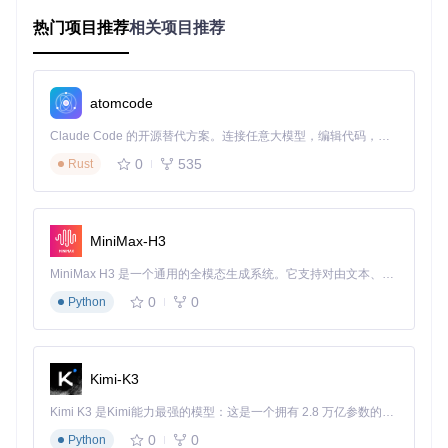
索引区
：类似文件目录，存储所有文件的路径、大小、偏移
量和校验值
热门项目推荐
相关项目推荐
数据区
：实际存储文件内容的区域，按索引顺序排列
// 资源包结构简化示意
struct
PackageHeader
 {

atomcode
char
 identifier[
4
];     
// 格式标识，如"PCK "
uint32_t
 version;       
// 版本号
Claude Code 的开源替代方案。连接任意大模型，编辑代码，运行命令，自动验证 — 全自动执行。用 Rust 构建，极致性能。 ｜ An open-source alternative to Claude Code. Connect any LLM, edit code, run commands, and verify changes — autonomously. Built in Rust for speed. Get Started
uint32_t
 entry_count;   
// 文件条目数量
0
535
Rust
uint64_t
 index_offset;  
// 索引区起始位置
uint64_t
 index_size;    
// 索引区大小
};

struct
PackageEntry
 {

MiniMax-H3
char
 path[
256
];         
// 文件路径
uint64_t
 offset;        
// 数据区偏移量
MiniMax H3 是一个通用的全模态生成系统。它支持对由文本、图像、视频和音频组成的多模态上下文进行统一理解，并能生成分辨率高达 2K、时长可达 15 秒的带原生立体声音频的视频。得益于面向任务泛化的系统设计，H3 在预训练阶段就已具备广泛的多模态上下文理解与生成能力，能够出色地执行复杂的多模态指令。
uint64_t
 size;          
// 文件大小
0
0
Python
uint32_t
 checksum;      
// 校验值
uint8_t
 attributes;     
// 压缩/加密属性
Kimi-K3
这种结构设计使得精准修改成为可能：通过直接定位文件在数
据区的位置进行替换，并更新索引区对应条目的信息，避免全
Kimi K3 是Kimi能力最强的模型：这是一个拥有 2.8 万亿参数的混合专家（MoE）模型，具备原生视觉理解能力，并支持 100 万 token 的上下文窗口。
量解包重封。
0
0
Python