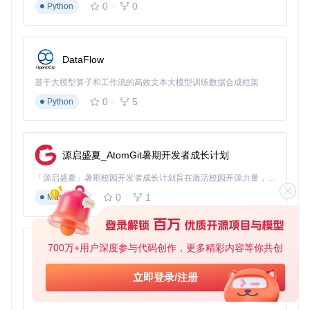
0
0
Python
利用命令行模式（
classes/cmdline/cmdline.cpp
）实现
全自动化处理：
# 批量转换目录下所有图片为STM32格式
DataFlow
基于大模型算子和工作流的高效文本大模型训练数据合成框架
进阶技巧：突破嵌入式显示的五大限制
0
5
Python
解决内存限制的四个实用技巧
分层存储
：将不常用图像存储在Flash，运行时动态加载至
源启盛夏_AtomGit暑期开发者成长计划
RAM
动态分辨率
：根据显示内容自动调整图像精度
「源启盛夏」暑期校园开发者成长计划旨在激活校园开源力量，通过积分激励、认证扶持、资源倾斜等形式，引导高校组织和开发者完成「入驻 — 建项目 — 做贡献 — 获认证 — 得资源」的完整闭环。无论你是想带领社团入驻平台的组织者，还是希望用代码贡献证明自己的开发者，都能在这里找到属于你的成长路径。
颜色深度优化
：在保证视觉效果的前提下降低位深
区域更新
：仅刷新变化区域而非整个屏幕
0
1
Markdown
字体显示的质量提升方案
通过
classes/data/fontdocument.cpp
模块的高级配置：
700万+用户深度参与代码创作，更多精彩内容等你共创
py-xiaozhi
启用抗锯齿处理提升小字清晰度
配置字符间距解决显示拥挤问题
基于Python的Xiaozhi AI，适用于想要完整Xiaozhi体验而无需拥有专用硬件的用户。
立即登录/注册
建立常用字符集减少字体文件体积
0
1
Python
某智能手表项目通过这些优化，在64x64分辨率屏幕上实现了