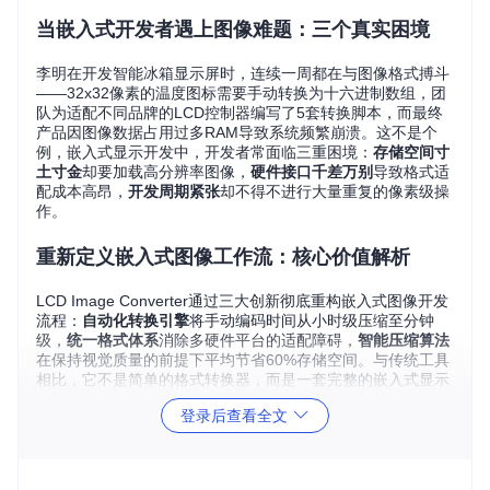
当嵌入式开发者遇上图像难题：三个真实困境
李明在开发智能冰箱显示屏时，连续一周都在与图像格式搏斗
——32x32像素的温度图标需要手动转换为十六进制数组，团
队为适配不同品牌的LCD控制器编写了5套转换脚本，而最终
产品因图像数据占用过多RAM导致系统频繁崩溃。这不是个
例，嵌入式显示开发中，开发者常面临三重困境：
存储空间寸
土寸金
却要加载高分辨率图像，
硬件接口千差万别
导致格式适
配成本高昂，
开发周期紧张
却不得不进行大量重复的像素级操
作。
重新定义嵌入式图像工作流：核心价值解析
LCD Image Converter通过三大创新彻底重构嵌入式图像开发
流程：
自动化转换引擎
将手动编码时间从小时级压缩至分钟
级，
统一格式体系
消除多硬件平台的适配障碍，
智能压缩算法
在保持视觉质量的前提下平均节省60%存储空间。与传统工具
相比，它不是简单的格式转换器，而是一套完整的嵌入式显示
开发解决方案，将图像从设计到部署的全流程效率提升80%。
登录后查看全文
场景化解决方案：从需求到实现的无缝衔接
智能家电UI开发：打造清晰锐利的显示界面