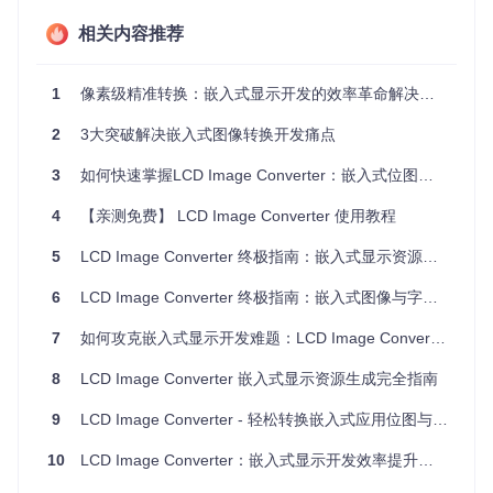
在智能微波炉开发中，需要将20个功能图标转换为单色位图。
相关内容推荐
通过LCD Image Converter的批量处理功能，开发者只需：
导入PNG格式的图标集
1
像素级精准转换：嵌入式显示开发的效率革命解决方案
在
classes/settings/presets/imageoptions.cpp
中
2
3大突破解决嵌入式图像转换开发痛点
配置ST7735控制器的像素排列方式
一键生成C语言数组文件
3
如何快速掌握LCD Image Converter：嵌入式位图与字体生成的终极指南 🚀
转换后的图像数据直接集成到STM32项目中，在128x128分辨
率的LCD上实现无失真显示，同时将每个图标的存储体积控制
4
【亲测免费】 LCD Image Converter 使用教程
在2KB以内。
5
LCD Image Converter 终极指南：嵌入式显示资源快速生成方案
工业控制面板设计：应对复杂显示需求
6
LCD Image Converter 终极指南：嵌入式图像与字体转换利器
某自动化设备厂商需要在单色LCD上同时显示实时数据和状态
图标。利用工具的模板定制系统：
7
如何攻克嵌入式显示开发难题：LCD Image Converter全解析
通过
classes/parser/tagslist.cpp
定义自定义输出格
8
LCD Image Converter 嵌入式显示资源生成完全指南
式
配置RLE压缩算法（核心实现：
classes/compression/r
9
LCD Image Converter - 轻松转换嵌入式应用位图与字体的利器！
lecompressor.cpp
）
设置动态数据占位符实现变量与图像的混合显示
10
LCD Image Converter：嵌入式显示开发效率提升的创新方法 - 工程师的显示格式转换痛点解决
最终系统成功在8KB RAM限制下实现了包含12个动态参数的