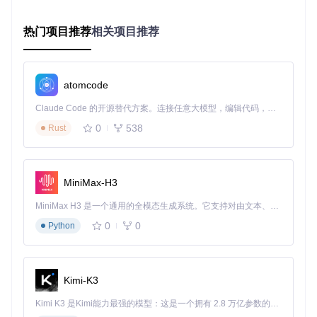
监控界面，刷新频率提升至30fps。
热门项目推荐
相关项目推荐
实战指南：3步实现嵌入式图像优化
环境搭建：从源码到运行
获取项目源码：
git clone https://gitcode.com/gh
atomcode
_mirrors/lc/lcd-image-converter
Claude Code 的开源替代方案。连接任意大模型，编辑代码，运行命令，自动验证 — 全自动执行。用 Rust 构建，极致性能。 ｜ An open-source alternative to Claude Code. Connect any LLM, edit code, run commands, and verify changes — autonomously. Built in Rust for speed. Get Started
编译项目：
qmake && make
（确保已安装Qt 5.10+开发环
境）
0
538
Rust
启动应用：
./lcd-image-converter
核心配置三要素
配置
适用场
关键参数
实现价值
项
景
MiniMax-H3
图像
像素格式、颜色深
硬件驱
确保显示无失真
MiniMax H3 是一个通用的全模态生成系统。它支持对由文本、图像、视频和音频组成的多模态上下文进行统一理解，并能生成分辨率高达 2K、时长可达 15 秒的带原生立体声音频的视频。得益于面向任务泛化的系统设计，H3 在预训练阶段就已具备广泛的多模态上下文理解与生成能力，能够出色地执行复杂的多模态指令。
设置
度、扫描方向
动适配
0
0
Python
压缩
RLE算法开关、阈
内存受
平均节省40-7
策略
值设置
限设备
0%存储空间
输出
变量命名规则、数
代码直
消除手动格式转
模板
组格式
接集成
换工作
Kimi-K3
批处理高效工作流
Kimi K3 是Kimi能力最强的模型：这是一个拥有 2.8 万亿参数的混合专家（MoE）模型，具备原生视觉理解能力，并支持 100 万 token 的上下文窗口。