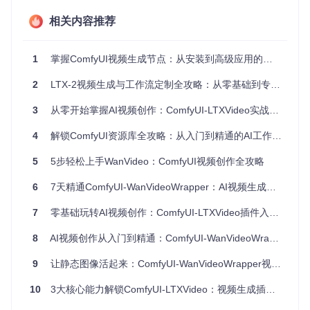
二、实践层：从环境搭建到场景应用
相关内容推荐
环境准备：三步完成基础配置
任务1：获取项目代码
操作目标
：将项目代码克隆到本地
1
掌握ComfyUI视频生成节点：从安装到高级应用的全攻略
核心指令
：
2
LTX-2视频生成与工作流定制全攻略：从零基础到专业应用
git 
clone
cd
3
从零开始掌握AI视频创作：ComfyUI-LTXVideo实战指南
成功验证
：项目目录下出现README.md和requirements.tx
4
解锁ComfyUI资源库全攻略：从入门到精通的AI工作流指南
t文件
任务2：安装依赖包
5
操作目标
5步轻松上手WanVideo：ComfyUI视频创作全攻略
：配置Python运行环境
核心指令
：
6
7天精通ComfyUI-WanVideoWrapper：AI视频生成全攻略
7
零基础玩转AI视频创作：ComfyUI-LTXVideo插件入门指南
成功验证
：终端显示"Successfully installed"信息，无报错
提示
8
AI视频创作从入门到精通：ComfyUI-WanVideoWrapper全攻略
任务3：模型文件配置
操作目标
：部署视频生成所需的AI模型
9
让静态图像活起来：ComfyUI-WanVideoWrapper视频生成工具全攻略
核心指令
：将模型文件放置到ComfyUI对应目录：
文本编码器 →
ComfyUI/models/text_encoders
10
3大核心能力解锁ComfyUI-LTXVideo：视频生成插件从部署到创意实践全指南
Transformer模型 →
ComfyUI/models/diffusion_mo