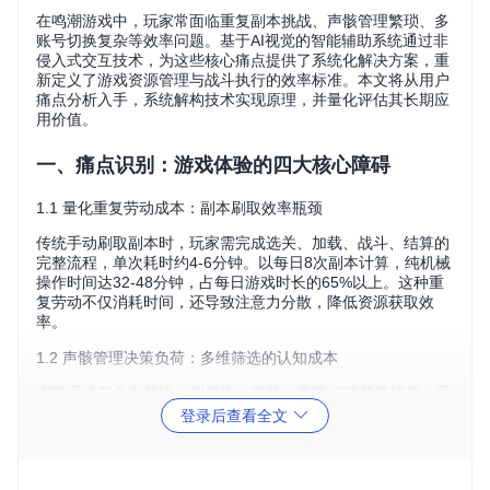
在鸣潮游戏中，玩家常面临重复副本挑战、声骸管理繁琐、多
账号切换复杂等效率问题。基于AI视觉的智能辅助系统通过非
侵入式交互技术，为这些核心痛点提供了系统化解决方案，重
新定义了游戏资源管理与战斗执行的效率标准。本文将从用户
痛点分析入手，系统解构技术实现原理，并量化评估其长期应
用价值。
一、痛点识别：游戏体验的四大核心障碍
1.1 量化重复劳动成本：副本刷取效率瓶颈
传统手动刷取副本时，玩家需完成选关、加载、战斗、结算的
完整流程，单次耗时约4-6分钟。以每日8次副本计算，纯机械
操作时间达32-48分钟，占每日游戏时长的65%以上。这种重
复劳动不仅消耗时间，还导致注意力分散，降低资源获取效
率。
1.2 声骸管理决策负荷：多维筛选的认知成本
声骸系统包含主属性、副属性、套装效果等12项筛选维度，手
动筛选时平均需检查20-30个声骸才能找到最优组合。研究显
登录后查看全文
示，玩家在声骸管理中错误选择率高达38%，主要源于疲劳导
致的决策偏差，直接影响角色养成效率。
1.3 新增场景：多账号资源分配失衡