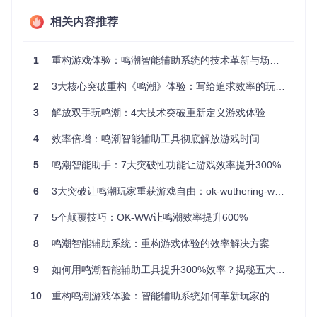
多账号玩家普遍面临资源分配难题，手动操作时难以实现账号
相关内容推荐
间资源最优配置。数据显示，多账号玩家的资源利用率比单账
号玩家低27%，主要原因是切换账号的流程耗时（平均每次2-
3分钟）和配置记忆偏差导致的策略执行不一致。
1
重构游戏体验：鸣潮智能辅助系统的技术革新与场景落地
1.4 新增场景：策略执行时机延误
2
3大核心突破重构《鸣潮》体验：写给追求效率的玩家群体的鸣潮辅助工具
战斗中技能释放存在1-2秒的人工反应延迟，在高难度副本中
3
解放双手玩鸣潮：4大技术突破重新定义游戏体验
直接导致输出损失约15%。尤其在复杂战斗场景下，玩家需同
时处理目标锁定、技能CD、闪避时机等多重信息，操作负荷
4
效率倍增：鸣潮智能辅助工具彻底解放游戏时间
超出人体注意力极限。
5
鸣潮智能助手：7大突破性功能让游戏效率提升300%
核心价值
：通过识别四大核心痛点，确立智能辅助系统的精准
解决方向，为技术方案设计提供明确目标。
6
3大突破让鸣潮玩家重获游戏自由：ok-wuthering-waves智能辅助系统全解析
二、技术方案：非侵入式交互的创新架构
7
5个颠覆技巧：OK-WW让鸣潮效率提升600%
2.1 解决视觉识别稳定性问题：深度学习模型优化
8
鸣潮智能辅助系统：重构游戏体验的效率解决方案
问题
：游戏界面元素多样、场景光照变化大，传统模板匹配识
9
如何用鸣潮智能辅助工具提升300%效率？揭秘五大自动化模块
别率仅65%。
方案
：采用ONNX格式的YOLOv8模型（通过OnnxYolo8Detec
10
重构鸣潮游戏体验：智能辅助系统如何革新玩家的时间管理
t.py实现），针对游戏界面特征优化训练数据集，包含2000
+标注样本，识别准确率提升至92%。