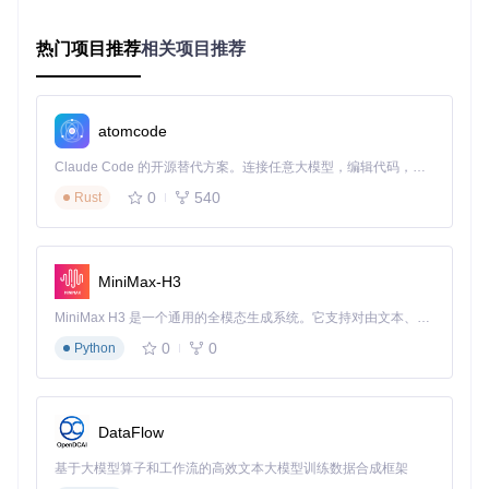
对比
：传统模板匹配在复杂场景下识别失败率达35%，而优化
后的模型在动态战斗场景中仍保持88%以上的识别稳定性。
热门项目推荐
相关项目推荐
图：智能辅助视觉识别系统实时分析战斗场景，识别敌人位
置、技能状态和交互元素（alt:智能辅助战斗场景识别功能）
atomcode
2.2 解决操作安全合规问题：人类行为模拟引擎
Claude Code 的开源替代方案。连接任意大模型，编辑代码，运行命令，自动验证 — 全自动执行。用 Rust 构建，极致性能。 ｜ An open-source alternative to Claude Code. Connect any LLM, edit code, run commands, and verify changes — autonomously. Built in Rust for speed. Get Started
问题
：机械重复的自动化操作易被反作弊系统检测，传统固定
0
540
Rust
间隔点击模式风险系数高。
方案
：开发基于生物特征的行为模拟算法，实现随机点击间隔
（300-800ms）、自然鼠标轨迹（贝塞尔曲线模拟）和操作节
奏变化（模拟人类疲劳特征）。
MiniMax-H3
对比
：传统固定间隔点击的异常行为评分达85分（风险阈值60
分），而行为模拟引擎评分仅32分，远低于检测阈值。
MiniMax H3 是一个通用的全模态生成系统。它支持对由文本、图像、视频和音频组成的多模态上下文进行统一理解，并能生成分辨率高达 2K、时长可达 15 秒的带原生立体声音频的视频。得益于面向任务泛化的系统设计，H3 在预训练阶段就已具备广泛的多模态上下文理解与生成能力，能够出色地执行复杂的多模态指令。
0
0
2.3 解决多任务协同问题：模块化任务调度系统
Python
问题
：复杂场景下多任务并行易导致操作冲突，传统单线程执
行模式效率低下。
方案
：设计基于优先级的任务调度框架（BaseWWTask.p
DataFlow
y），将自动战斗、对话跳过、物品拾取等功能模块化，通过
事件驱动机制实现任务切换响应时间<100ms。
基于大模型算子和工作流的高效文本大模型训练数据合成框架
对比
：单线程执行多任务时平均任务切换耗时1.2秒，模块化