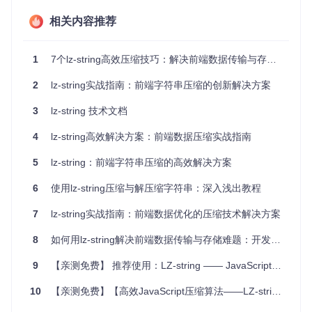
览器环境中高效地压缩和解压缩字符串数据，而无需任何外部
依赖。
相关内容推荐
核心算法原理解析
LZ77算法的基本思想是通过引用先前出现过的数据来替换重
1
7个lz-string高效压缩技巧：解决前端数据传输与存储难题的实用进阶方案
复的序列，从而实现压缩。lz-string在标准LZ77基础上进行了
多项优化：
2
lz-string实战指南：前端字符串压缩的创新解决方案
滑动窗口机制
：维护一个动态窗口来跟踪最近出现的字符
3
lz-string 技术文档
串序列
4
变长编码
lz-string高效解决方案：前端数据压缩实战指南
：对重复序列的位置和长度采用高效的变长编码
多编码格式支持
：针对不同场景提供多种输出编码格式
与其他压缩方案的横向对比
5
lz-string：前端字符串压缩的高效解决方案
gzip/brotl
特性
lz-string
pako
6
使用lz-string压缩与解压缩字符串：深入浅出教程
i
浏览器兼容
需额外加
需要polyfil
7
lz-string实战指南：前端数据优化的压缩技术解决方案
原生支持
性
载
l
8
如何用lz-string解决前端数据传输与存储难题：开发者必备的高效字符串压缩实战指南
压缩速度
快
中等
中等
压缩率
高
最高
高
9
【亲测免费】 推荐使用：LZ-string —— JavaScript的高效压缩算法库
内存占用
低
高
中
10
【亲测免费】【高效JavaScript压缩算法——LZ-string深度解析】
前端字符串处
服务器传
适用场景
通用压缩