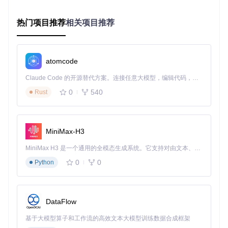
理
输
配置复杂度
简单
复杂
中等
热门项目推荐
相关项目推荐
💡
核心优势
：lz-string专为前端环境优化，在保持高压缩
率的同时，提供了最小的运行时开销和最简单的API。
atomcode
实践指南：从零开始使用lz-string
Claude Code 的开源替代方案。连接任意大模型，编辑代码，运行命令，自动验证 — 全自动执行。用 Rust 构建，极致性能。 ｜ An open-source alternative to Claude Code. Connect any LLM, edit code, run commands, and verify changes — autonomously. Built in Rust for speed. Get Started
快速入门：基础安装与使用
0
540
Rust
安装方式
：
# 使用npm安装
MiniMax-H3
npm install lz-string

MiniMax H3 是一个通用的全模态生成系统。它支持对由文本、图像、视频和音频组成的多模态上下文进行统一理解，并能生成分辨率高达 2K、时长可达 15 秒的带原生立体声音频的视频。得益于面向任务泛化的系统设计，H3 在预训练阶段就已具备广泛的多模态上下文理解与生成能力，能够出色地执行复杂的多模态指令。
# 或使用yarn
0
0
Python
yarn add lz-string

# 如需源码安装
git 
clone
cd
 lz-string

DataFlow
npm install

基于大模型算子和工作流的高效文本大模型训练数据合成框架