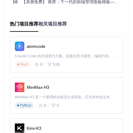
10
【亲测免费】 推荐：下一代的前端管理面板模板——Next.js 14 Admin Dashboard
易用性
：开箱即用的示例页面和清晰的代码结构，使得上
手快速，定制简单。
快速启动
热门项目推荐
相关项目推荐
你可以直接在
StackBlitz
或
CodeSandbox
上打开项目进行在线
编辑，或者克隆仓库到本地进行深入开发。
atomcode
Flowbite Astro Admin Dashboard提供了一个强大的起点，帮
助你构建未来的数字产品。立即尝试，并开启你的高效开发之
Claude Code 的开源替代方案。连接任意大模型，编辑代码，运行命令，自动验证 — 全自动执行。用 Rust 构建，极致性能。 ｜ An open-source alternative to Claude Code. Connect any LLM, edit code, run commands, and verify changes — autonomously. Built in Rust for speed. Get Started
旅吧！
0
535
Rust
flowbite-astro-admin-dashboard
下载源代码
MiniMax-H3
Open-source admin dashboard template built with Astro, Flowbite, and Tailwind CSS
MiniMax H3 是一个通用的全模态生成系统。它支持对由文本、图像、视频和音频组成的多模态上下文进行统一理解，并能生成分辨率高达 2K、时长可达 15 秒的带原生立体声音频的视频。得益于面向任务泛化的系统设计，H3 在预训练阶段就已具备广泛的多模态上下文理解与生成能力，能够出色地执行复杂的多模态指令。
项目地址：
https://gitcode.com/gh_mirrors/fl/flowbite-
0
0
Python
astro-admin-dashboard
Kimi-K3