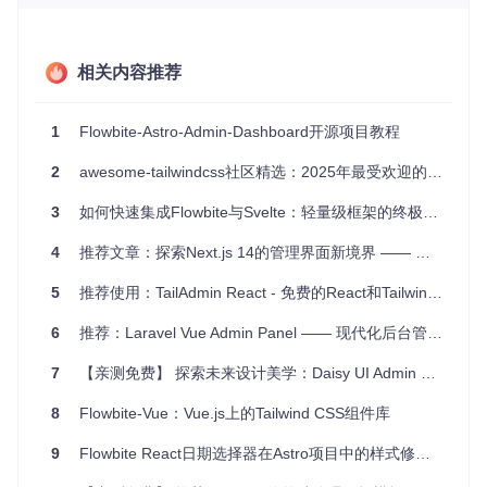
提供了极大的灵活性。
应用场景
相关内容推荐
Flowbite Astro Admin Dashboard适用于各种类型的后端管理
系统，例如：
1
Flowbite-Astro-Admin-Dashboard开源项目教程
数据分析平台
2
awesome-tailwindcss社区精选：2025年最受欢迎的资源推荐
内部管理工具
3
B2B应用
如何快速集成Flowbite与Svelte：轻量级框架的终极指南
电子商务后台
4
推荐文章：探索Next.js 14的管理界面新境界 —— 一个优雅的Admin Dashboard模板
CRM系统
CMS平台
5
推荐使用：TailAdmin React - 免费的React和Tailwind CSS管理面板模板
项目特点
6
推荐：Laravel Vue Admin Panel —— 现代化后台管理面板的完美选择！
丰富的组件
：包括图表、表单、模态、抽屉、CRUD布局
7
【亲测免费】 探索未来设计美学：Daisy UI Admin Dashboard ——DashWind
等多种元素，满足多种功能需求。
响应式设计
：适应不同设备尺寸，保证在移动设备和桌面
8
Flowbite-Vue：Vue.js上的Tailwind CSS组件库
设备上的良好体验。
9
Flowbite React日期选择器在Astro项目中的样式修复指南
基于最新技术
：结合Flowbite、Astro和Tailwind CSS，确
保你的项目始终处于前端技术的前沿。