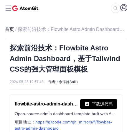
首页
/ 探索前沿技术：Flowbite Astro Admin Dashboard，基于Tailwind CSS的强大管理面板模板
探索前沿技术：Flowbite Astro
Admin Dashboard，基于Tailwind
CSS的强大管理面板模板
2024-05-23 19:57:43
作者：余洋婵Anita
flowbite-astro-admin-dashboard
下载源代码
Open-source admin dashboard template built with Astro, Flowbite, and Tailwind CSS
项目地址：
https://gitcode.com/gh_mirrors/fl/flowbite-
astro-admin-dashboard