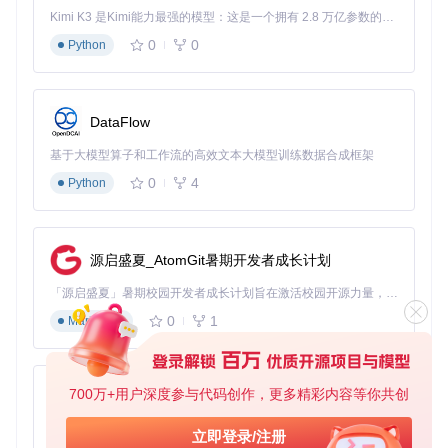
Kimi K3 是Kimi能力最强的模型：这是一个拥有 2.8 万亿参数的混合专家（MoE）模型，具备原生视觉理解能力，并支持 100 万 token 的上下文窗口。
0
0
Python
DataFlow
基于大模型算子和工作流的高效文本大模型训练数据合成框架
0
4
Python
源启盛夏_AtomGit暑期开发者成长计划
「源启盛夏」暑期校园开发者成长计划旨在激活校园开源力量，通过积分激励、认证扶持、资源倾斜等形式，引导高校组织和开发者完成「入驻 — 建项目 — 做贡献 — 获认证 — 得资源」的完整闭环。无论你是想带领社团入驻平台的组织者，还是希望用代码贡献证明自己的开发者，都能在这里找到属于你的成长路径。
0
1
Markdown
700万+用户深度参与代码创作，更多精彩内容等你共创
py-xiaozhi
基于Python的Xiaozhi AI，适用于想要完整Xiaozhi体验而无需拥有专用硬件的用户。
立即登录/注册