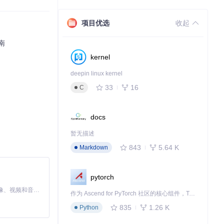
项目优选
收起
南
kernel
deepin linux kernel
？
内容？
33
16
C
docs
暂无描述
843
5.64 K
Markdown
pytorch
MiniMax H3 是一个通用的全模态生成系统。它支持对由文本、图像、视频和音频组成的多模态上下文进行统一理解，并能生成分辨率高达 2K、时长可达 15 秒的带原生立体声音频的视频。得益于面向任务泛化的系统设计，H3 在预训练阶段就已具备广泛的多模态上下文理解与生成能力，能够出色地执行复杂的多模态指令。
作为 Ascend for PyTorch 社区的核心组件，TorchNPU 是昇腾专为 PyTorch 打造的深度学习适配插件，使 PyTorch 框架能够直接调用昇腾 NPU，为开发者提供昇腾 AI 处理器的超强算力。
835
1.26 K
Python