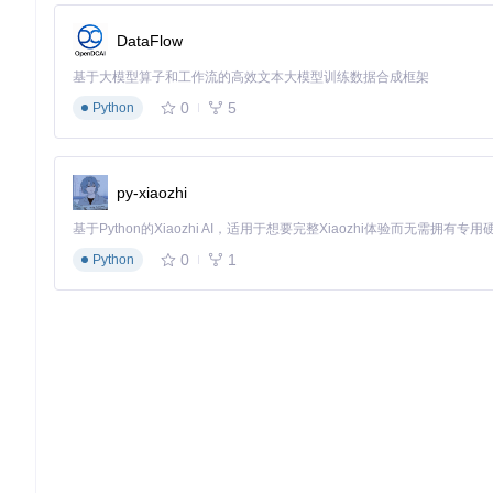
片段过短
→ 增加最小长度值 → 检查结果
DataFlow
分割过多
→ 降低阈值(如从-40调整为-35) → 检查结果
基于大模型算子和工作流的高效文本大模型训练数据合成框架
时间偏移
→ 减小Hop Size值 → 检查采样率设置
静音保留过长
→ 减小最大静音长度 → 检查结果
0
5
Python
实操检验点
：选择一段包含背景音乐的人声录音，分别使用(-40dB, 
进阶技巧：动态优化时空坐标的专业方法
py-xiaozhi
如何通过动态阈值解决复杂音频分割难题
0
1
Python
对于包含多种声音类型的复杂音频，静态阈值往往难以适应所有段
音频预处理
：使用工具的波形可视化功能(如某些高级版本提
区域标记
：手动标记需要不同参数处理的音频段落
批处理设置
：为不同区域应用差异化参数组合
坐标整合
：确保各段时空坐标在最终输出中保持连续性
批量处理的效率提升技巧
当需要处理多个音频文件时，合理利用工具的任务列表功能可以
任务队列构建
：一次性添加所有需要处理的音频文件
参数配置复用
：将优化后的参数保存为配置文件