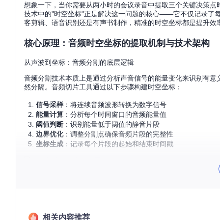
想象一下，当你需要从两小时的会议录音中提取三个关键决策点
技术中的"时空坐标"正是解决这一问题的核心——它不仅记录了
客剪辑、语音识别还是有声书制作，精准的时空坐标都是提升效
核心原理：音频时空坐标的提取机制与技术架构
从声波到坐标：音频分割的底层逻辑
音频分割技术本质上是通过分析声音信号的能量变化来识别有意义
然分隔。音频切片工具通过以下步骤构建时空坐标：
信号采样
：将连续音频波形转换为数字信号
能量计算
：分析每个时间窗口的音频能量值
阈值判断
：识别能量低于阈值的静音片段
边界优化
：调整分割点确保音频片段的完整性
坐标生成
：记录每个片段的起始和结束时间戳
音频切片工具的参数配置面板，展示了时空坐标提取的关键控制
核心参数解析：时空坐标的调控旋钮
工具界面中的五个核心参数共同决定了时空坐标的精度和实用性
相关内容推荐