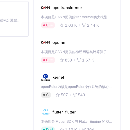
ops-transformer
本项目是CANN提供的transformer类大模型算子库，实现网络在NPU上加速计算。
「源启盛夏」暑期校园开发者成长计划旨在激活校园开源力量，通过积分激励、认证扶持、资源倾斜等形式，引导高校组织和开发者完成「入驻 — 建项目 — 做贡献 — 获认证 — 得资源」的完整闭环。无论你是想带领社团入驻平台的组织者，还是希望用代码贡献证明自己的开发者，都能在这里找到属于你的成长路径。
1.03 K
2.44 K
C++
。
ops-nn
本项目是CANN提供的神经网络类计算算子库，实现网络在NPU上加速计算。
839
1.67 K
C++
kernel
openEuler内核是openEuler操作系统的核心，既是系统性能与稳定性的基石，也是连接处理器、设备与服务的桥梁。
507
540
C
flutter_flutter
本仓库是 Flutter SDK 与 Flutter Engine 的 OpenHarmony 适配版本，由 CPF-Flutter 团队维护。开发者可使用熟悉的 Flutter 技术栈开发 OpenHarmony 应用，3.35.7 及以后的适配版本可基于本仓库源码构建支持 OpenHarmony 的 Flutter Engine。
1.13 K
304
Dart