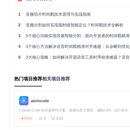
阈值(Threshold)
：控制静音检测的敏感度，单位为分贝(dB)
最小长度(Minimum Length)
：过滤过短音频片段的时间阈值，
1
音频切片时间戳技术原理与实战指南
最小间隔(Minimum Interval)
：静音片段的最小持续时间，单位
步长(Hop Size)
：分析窗口的移动步幅，影响时间定位精度
2
音频分割如何实现毫秒级智能定位？时间戳技术全解析
最大静音长度(Maximum Silence Length)
：允许保留在音频
3
5个核心功能实现音频智能分割：面向开发者的时间戳精准
这些参数的组合使用，就像摄影师调整焦距和曝光一样，直接影
4
3个核心方法解决语音时间戳精准对齐难题：从诊断到优化的
实操检验点
：打开工具界面，观察默认参数组合(-40dB阈值、5
5
3大核心策略：如何解决开源语音工具时序校准难题？语音识别时间戳优化
场景化方案：不同音频类型的时空坐标提取策略
场景-参数匹配指南
应用场景
阈值(dB)
最小长度(ms)
最小间隔(ms)
热门项目推荐
相关项目推荐
会议录音
保
-35~-45
3000~5000
200~300
播客剪辑
提
-40~-50
8000~15000
500~800
atomcode
有声书
确
-25~-35
10000~20000
300~500
音乐人声
精
-50~-60
1000~3000
100~200
0
539
Rust
故障排除流程：当时空坐标出现偏差
遇到分割不准确的问题时，可按照以下流程排查：