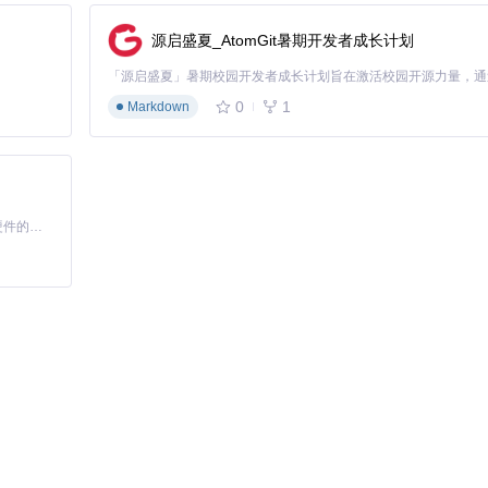
源启盛夏_AtomGit暑期开发者成长计划
0
1
Markdown
5000ms)和(-50dB, 3000ms)两组参数进行分割，比较时空坐标的差异
基于Python的Xiaozhi AI，适用于想要完整Xiaozhi体验而无需拥有专用硬件的用户。
落。专业用户可以采用"分段处理+参数适配"的高级策略：
供)识别不同声音区域
显著提升效率：