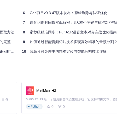
单位为毫秒(ms)
6
Cap项目v0.3.47版本发布：剪辑删除与认证优化
为毫秒(ms)
7
语音识别时间戳实战解密：3大核心突破与精准对齐指
片段内的最大静音时长
提取方法
8
毫秒级精准同步：FunASR语音文本对齐实战优化指南
响最终时空坐标的准确性和适用性。
完整指南
9
如何通过智能音频切片技术实现高效精准的音频分割
000ms最小长度、300ms间隔)，思考这种配置最适合处理哪种类型的音频
实战指南
10
音频片段处理中的精准定位与智能分割技术详解
适用说明
留完整语句，过滤短暂停顿
取完整话题段落
MiniMax-H3
保章节完整性
确捕捉 vocal 片段
Claude Code 的开源替代方案。连接任意大模型，编辑代码，运行命令，自动验证 — 全自动执行。用 Rust 构建，极致性能。 ｜ An open-source alternative to Claude Code. Connect any LLM, edit code, run commands, and verify changes — autonomously. Built in Rust for speed. Get Started
0
0
Python