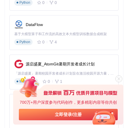
优点：操作简单（仅需一条命令）、自动适配系统环境、内
0
0
Python
置错误处理机制
缺点：依赖网络连接、无法进行个性化配置、对网络安全有
顾虑的用户可能不适应
方案二：本地脚本深度定制
DataFlow
适用场景
：技术用户、企业部署、需要离线使用
基于大模型算子和工作流的高效文本大模型训练数据合成框架
0
4
Python
🔧
步骤引导
：
获取项目文件
克隆项目仓库：
源启盛夏_AtomGit暑期开发者成长计划
git 
clone
「源启盛夏」暑期校园开发者成长计划旨在激活校园开源力量，通过积分激励、认证扶持、资源倾斜等形式，引导高校组织和开发者完成「入驻 — 建项目 — 做贡献 — 获认证 — 得资源」的完整闭环。无论你是想带领社团入驻平台的组织者，还是希望用代码贡献证明自己的开发者，都能在这里找到属于你的成长路径。
0
1
进入项目目录：
Markdown
cd
700万+用户深度参与代码创作，更多精彩内容等你共创
py-xiaozhi
执行主脚本
基于Python的Xiaozhi AI，适用于想要完整Xiaozhi体验而无需拥有专用硬件的用户。
右键点击"IAS.cmd"文件
立即登录/注册
选择"以管理员身份运行"
0
1
Python