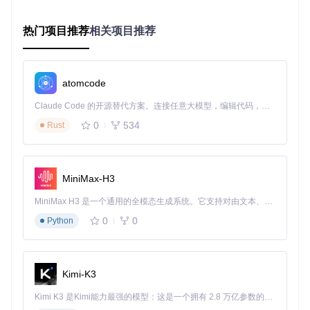
员)"
验证PowerShell版本（需5.1及以上）：
热门项目推荐
相关项目推荐
$PSVersionTable
执行配置命令
atomcode
在PowerShell窗口中输入以下命令并回车：
Claude Code 的开源替代方案。连接任意大模型，编辑代码，运行命令，自动验证 — 全自动执行。用 Rust 构建，极致性能。 ｜ An open-source alternative to Claude Code. Connect any LLM, edit code, run commands, and verify changes — autonomously. Built in Rust for speed. Get Started
iex
(
irm
0
534
Rust
等待脚本自动下载并执行
功能选择
MiniMax-H3
脚本运行后会显示功能菜单，输入"2"选择"Freeze Tria
MiniMax H3 是一个通用的全模态生成系统。它支持对由文本、图像、视频和音频组成的多模态上下文进行统一理解，并能生成分辨率高达 2K、时长可达 15 秒的带原生立体声音频的视频。得益于面向任务泛化的系统设计，H3 在预训练阶段就已具备广泛的多模态上下文理解与生成能力，能够出色地执行复杂的多模态指令。
l"（冻结试用期）
按提示完成剩余操作
0
0
Python
原理注释
：该命令通过PowerShell从远程服务器下载并执行配
置脚本，自动完成注册表权限的获取与锁定，无需用户手动操
作注册表。
Kimi-K3
优缺点分析
：
Kimi K3 是Kimi能力最强的模型：这是一个拥有 2.8 万亿参数的混合专家（MoE）模型，具备原生视觉理解能力，并支持 100 万 token 的上下文窗口。