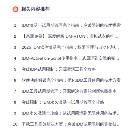
（类标识符）和软件配置信息
相关内容推荐
权限获取
：获取这些注册表项的完全控制权，包括读取、
修改和删除权限
权限锁定
：建立访问屏障，防止IDM修改试用状态信息
1
IDM激活与试用期管理完全指南：突破限制的技术探索
自动维护
：定期检查注册表状态，确保控制机制持续有效
2
【亲测免费】 深度解析IDM-VTON：虚拟试衣的扩散模型实战指南
💡
技术难点
：注册表项的位置因系统架构（32位/64位）而不
同，64位系统需特别处理Wow6432Node节点下的相关项
3
2025 IDM软件激活完全指南：权限管理与自动化脚本应用实践
知识拓展
：Windows系统中，HKCU（当前用户）和HKLM
4
IDM-Activation-Script使用指南：从原理到实践的完整解析
（本地机器）是两个主要的注册表根键，IDM的配置信息主要
存储在HKCU\Software和HKLM\Software路径下
5
突破IDM试用限制：开源激活工具全攻略
场景化方案
6
软件功能解锁完全指南：优化IDM工具使用的技术方案
方案一：PowerShell快速配置
7
IDM工具试用期管理：开源解决方案的创新实践指南
适用场景
：个人用户、临时使用、追求操作效率
8
突破限制：IDM永久激活与试用期管理全攻略
🔧
步骤引导
：
9
IDM永久激活全攻略：从试用困境到无限使用的技术突破
环境准备
10
下载工具高效解决方案：突破IDM试用限制的完整技术指南
按下
Win + X
组合键，选择"Windows PowerShell(管理