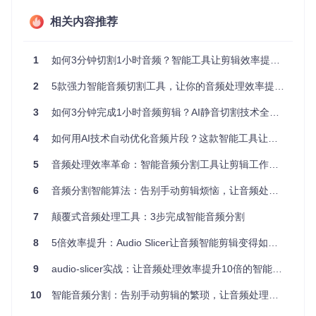
量处理，可同时处理多个音频文件，进一步提升工作效率。
相关内容推荐
解析RMS算法在静音检测中的应用
1
如何3分钟切割1小时音频？智能工具让剪辑效率提升10倍
RMS（均方根）算法是智能音频切割的核心技术。该算法通过
计算音频信号的能量值来判断静音段落。当音频能量低于设定
2
5款强力智能音频切割工具，让你的音频处理效率提升400%
阈值时，系统判定为静音段。具体实现中，算法将音频信号分
帧处理，每帧时长通过跳跃步长参数控制。默认10ms的步长
既能保证检测精度，又不会过度消耗计算资源。通过调整阈值
3
如何3分钟完成1小时音频剪辑？AI静音切割技术全解析
参数，用户可灵活控制检测灵敏度，适应不同噪音环境下的音
频处理需求。
4
如何用AI技术自动优化音频片段？这款智能工具让剪辑效率提升10倍
5
音频处理效率革命：智能音频分割工具让剪辑工作流提速400%
3步完成精准切割的操作指南
6
音频分割智能算法：告别手动剪辑烦恼，让音频处理效率提升400%
第一步：准备工作与环境搭建
7
颠覆式音频处理工具：3步完成智能音频分割
Windows用户可直接下载运行slicer-gui.exe，MacOS与Linux
用户需执行以下命令：
8
5倍效率提升：Audio Slicer让音频智能剪辑变得如此简单
git clone https://gitcode.com/gh_mirrors/aud/audio-slicer

9
audio-slicer实战：让音频处理效率提升10倍的智能切割方案
pip install -r requirements.txt

10
智能音频分割：告别手动剪辑的繁琐，让音频处理效率倍增