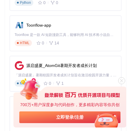
数，确定最佳配置后再进行批量处理，以保证所有文件的切割
0
0
Python
效果一致。
三大行业的音频处理场景案例
Toonflow-app
播客创作者专用技巧
Toonflow 是一款 AI 短剧漫剧工具，能够利用 AI 技术将小说自动转化为剧本，并结合 AI 生成的图片和视频，实现高效的短剧创作。借助 Toonflow，可以轻松完成从文字到影像的全流程，让短剧制作变得更加智能与便捷。
播客录制后常包含大量空白和冗余内容，使用智能切割工具可
0
14
HTML
自动去除静音段落，使节目节奏更紧凑。建议设置阈值为-40d
B，最小长度3000ms，保留必要的停顿同时去除过长静音。处
理完成后，可直接导出用于发布，节省后期编辑时间50%以
上。
源启盛夏_AtomGit暑期开发者成长计划
音乐制作中的段落分割
「源启盛夏」暑期校园开发者成长计划旨在激活校园开源力量，通过积分激励、认证扶持、资源倾斜等形式，引导高校组织和开发者完成「入驻 — 建项目 — 做贡献 — 获认证 — 得资源」的完整闭环。无论你是想带领社团入驻平台的组织者，还是希望用代码贡献证明自己的开发者，都能在这里找到属于你的成长路径。
音乐制作人可利用智能切割快速分离歌曲的 Verse、Chorus
0
1
Markdown
等段落。设置最小间隔为500ms，最大静音长度1000ms，能
有效识别歌曲结构变化。配合批量处理功能，可一次性完成整
张专辑的初步分割，大幅提高工作效率。
700万+用户深度参与代码创作，更多精彩内容等你共创
语音识别数据预处理
AionUi
为语音识别模型准备训练数据时，需将长音频切割为10-30秒
免费、本地、开源的 24/7 全天候 Cowork 应用，以及适用于 Gemini CLI、Claude Code、Codex、OpenCode、Qwen Code、Goose CLI、Auggie 等的 OpenClaw | 🌟 喜欢就点star吧
立即登录/注册
的短片段。通过设置最小长度10000ms、最大长度30000m
0
6
TypeScript
s，可自动生成符合要求的训练样本。智能切割技术能保证每
个片段包含完整语义，提升模型训练效果。