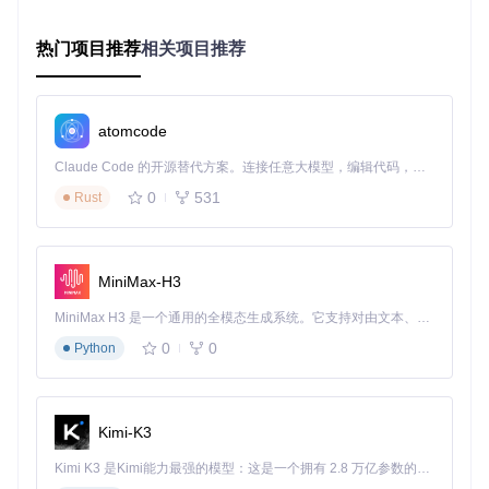
新手常见误区
：安装过程中若出现依赖错误，需检查Pytho
n版本是否为3.7及以上，并确保已安装ffmpeg。
热门项目推荐
相关项目推荐
第二步：添加文件与参数配置
打开应用后，点击"Add Audio Files..."按钮添加待处理音频。
在右侧设置面板中配置参数：阈值建议设置在-35dB至-45dB
atomcode
之间，最小长度保持5000ms以避免过短片段，最小间隔300m
s可有效区分连续语音。
Claude Code 的开源替代方案。连接任意大模型，编辑代码，运行命令，自动验证 — 全自动执行。用 Rust 构建，极致性能。 ｜ An open-source alternative to Claude Code. Connect any LLM, edit code, run commands, and verify changes — autonomously. Built in Rust for speed. Get Started
0
531
Rust
音频切割器深色主题界面 - 展示任务列表与参数设置区域，支
持智能静音切割的核心功能
第三步：执行切割与结果查看
MiniMax-H3
点击"Start"按钮开始处理，进度条显示实时处理状态。完成
MiniMax H3 是一个通用的全模态生成系统。它支持对由文本、图像、视频和音频组成的多模态上下文进行统一理解，并能生成分辨率高达 2K、时长可达 15 秒的带原生立体声音频的视频。得益于面向任务泛化的系统设计，H3 在预训练阶段就已具备广泛的多模态上下文理解与生成能力，能够出色地执行复杂的多模态指令。
后，切割结果默认保存在原文件目录下，文件命名格式为原文
件名加序号。用户可通过文件管理器直接查看生成的音频片
0
0
Python
段。
音频切割器浅色主题界面 - 清晰展示批量音频处理的任务列表
Kimi-K3
与参数调节选项
Kimi K3 是Kimi能力最强的模型：这是一个拥有 2.8 万亿参数的混合专家（MoE）模型，具备原生视觉理解能力，并支持 100 万 token 的上下文窗口。
💡
专家提示
：处理大量文件时，建议先测试一个文件调整参