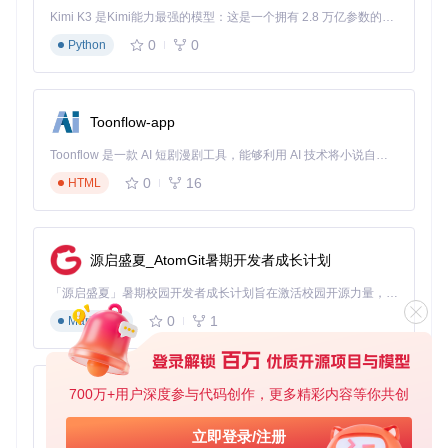
Kimi K3 是Kimi能力最强的模型：这是一个拥有 2.8 万亿参数的混合专家（MoE）模型，具备原生视觉理解能力，并支持 100 万 token 的上下文窗口。
目标
：快速下载存储于阿里云盘的2.4GB设计素材包
步骤
：
0
0
Python
安装脚本管理器扩展（如Tampermonkey）
添加Online-disk-direct-link-download-assistant脚本
打开阿里云盘分享页面，点击工具生成的"获取直链"按钮
Toonflow-app
将直链复制到下载工具（如IDM）开始下载
预期效果
：传统方式需47分钟且要安装230MB客户端，使
Toonflow 是一款 AI 短剧漫剧工具，能够利用 AI 技术将小说自动转化为剧本，并结合 AI 生成的图片和视频，实现高效的短剧创作。借助 Toonflow，可以轻松完成从文字到影像的全流程，让短剧制作变得更加智能与便捷。
用工具后仅需8分12秒，下载速度提升约5.7倍，且无需安
0
16
HTML
装任何客户端。
学习资源批量处理
目标
：同时解析分布于百度网盘和天翼云盘的5个教育视频文
源启盛夏_AtomGit暑期开发者成长计划
件
步骤
：
「源启盛夏」暑期校园开发者成长计划旨在激活校园开源力量，通过积分激励、认证扶持、资源倾斜等形式，引导高校组织和开发者完成「入驻 — 建项目 — 做贡献 — 获认证 — 得资源」的完整闭环。无论你是想带领社团入驻平台的组织者，还是希望用代码贡献证明自己的开发者，都能在这里找到属于你的成长路径。
在各网盘页面分别获取分享链接
0
1
Markdown
在工具统一界面依次输入链接
启用"批量解析"功能，等待处理完成
一次性导出所有直链地址
预期效果
700万+用户深度参与代码创作，更多精彩内容等你共创
：统一界面完成全部解析，较逐个平台操作节省7
AionUi
5%时间，多任务并发解析稳定性达98.7%，仅1例因网络
免费、本地、开源的 24/7 全天候 Cowork 应用，以及适用于 Gemini CLI、Claude Code、Codex、OpenCode、Qwen Code、Goose CLI、Auggie 等的 OpenClaw | 🌟 喜欢就点star吧
波动需要重试。
立即登录/注册