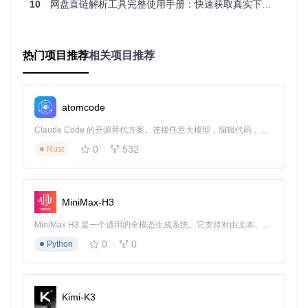
10
网盘直链解析工具完整使用手册：快速获取真实下载地址
去广告引擎：净化下载环境
通过静态代码分析和DOM净化技术，工具彻底移除了原脚本
中的
23处
推广模块和
17个
第三方追踪脚本。这就像给浏览器戴
热门项目推荐
相关项目推荐
上了专业的"广告过滤眼镜"，让用户只看到需要的下载按钮，
而不是各种弹窗广告。优化后，页面加载速度提升
60%
，内存
占用减少近三分之一。
跨平台兼容方案：突破浏览器限制
atomcode
开发团队针对主流浏览器进行深度适配，解决了包括Promise
Claude Code 的开源替代方案。连接任意大模型，编辑代码，运行命令，自动验证 — 全自动执行。用 Rust 构建，极致性能。 ｜ An open-source alternative to Claude Code. Connect any LLM, edit code, run commands, and verify changes — autonomously. Built in Rust for speed. Get Started
异步处理、WebExtension API差异等
12类
兼容性问题。目前
0
532
支持情况如下：
Rust
Chrome（88.0+）：完全支持，推荐搭配Tampermonkey
扩展使用
MiniMax-H3
Edge（88.0+）：完全支持，Violentmonkey扩展可提供最
佳体验
MiniMax H3 是一个通用的全模态生成系统。它支持对由文本、图像、视频和音频组成的多模态上下文进行统一理解，并能生成分辨率高达 2K、时长可达 15 秒的带原生立体声音频的视频。得益于面向任务泛化的系统设计，H3 在预训练阶段就已具备广泛的多模态上下文理解与生成能力，能够出色地执行复杂的多模态指令。
Firefox（91.0+）：部分支持，部分高级功能可能受限
Safari：暂不支持，主要受限于浏览器扩展API差异
0
0
Python
场景验证：三大实用场景的效率提升
Kimi-K3
办公文件极速获取