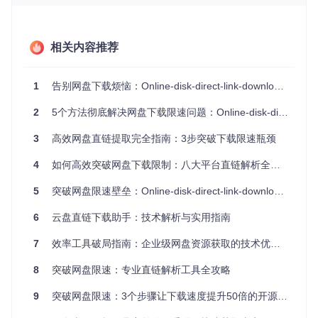
的网盘账户，每次切换平台都需要重新登录验证，这个过程平
均消耗
2分钟
，相当于每次文件下载都要先"排队买票"。
冗余流程的时间损耗
相关内容推荐
传统下载流程包含"登录验证→文件选择→客户端启动→等待
排队"等7个步骤，界面充斥着诱导付费的推广内容。用户完成
1
告别网盘下载烦恼：Online-disk-direct-link-download-assistant使用指南
一次5GB文件下载，平均要经历
4次
广告弹窗和
2次
强制等待，
有效下载时间占比不足60%。
2
5个方法彻底解决网盘下载限速问题：Online-disk-direct-link-download-assistant的多平台直链解析方案
技术拆解：直链解析的核心实现原理
3
高效网盘直链提取完全指南：3步突破下载限速瓶颈
统一接口层：打破平台壁垒
4
如何高效突破网盘下载限制：八大平台直链解析全攻略
工具采用抽象工厂模式设计，将各网盘的API调用封装为标准
5
突破网盘限速壁垒：Online-disk-direct-link-download-assistant让下载提速10倍的实战指南
化接口。可以把这比作万能充电器——无论你是苹果、安卓还
是Type-C接口（不同网盘平台），都能通过同一个充电头（统
6
云盘直链下载助手：技术解析与实用指南
一接口）获得电力（文件直链）。技术上分为三个层次：
7
效率工具破局指南：企业级网盘资源获取的技术优化方案
适配层
：处理不同网盘的认证协议，就像翻译官将不同语言
（平台协议）统一为工具能理解的指令
8
突破网盘限速：专业直链解析工具全攻略
解析层
：提取真实文件URL和传输参数，相当于从复杂的包
裹标签（网盘加密信息）中找到真正的收货地址（直链）
9
突破网盘限速：3个步骤让下载速度提升50倍的开源方案
展示层
：提供一致的操作界面，让用户无需学习多种平台的
使用方法