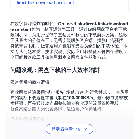
direct-link-download-assistant
在数字资源爆炸的时代，
Online-disk-direct-link-download
-assistant
作为一款开源效率工具，通过破解网盘平台的下载
限制机制，为用户提供了直达文件核心的下载解决方案。这款
工具最大的价值在于：无需安装臃肿客户端、摆脱广告骚扰、
突破带宽限制，让普通用户也能享受会员级别的下载体验。本
文将从问题本质、技术实现、实际应用和价值延伸四个维度，
全面解析这款工具如何重新定义网盘文件获取方式。
问题发现：网盘下载的三大效率陷阱
限速背后的商业逻辑
商业网盘普遍采用"基础服务+增值加速"的运营模式，非会员用
户的实际下载速度常被限制在
100-300KB/s
。这种限制并非技
术瓶颈，而是通过动态调整传输参数实现的流量管控手段——
就像高速公路人为设置路障，逼迫用户付费通行。
平台割据的用户成本
登录后查看全文
不同网盘服务商采用差异化的API接口和签名机制，形成了一
个个数据孤岛。调查显示，普通用户平均管理
3.2个
不同品牌