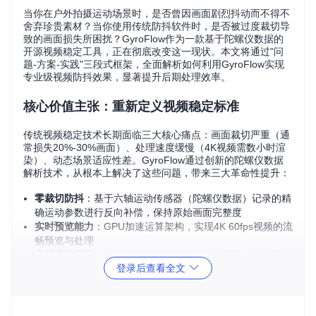
当你在户外拍摄运动场景时，是否曾因画面剧烈抖动而不得不
舍弃珍贵素材？当你使用传统防抖软件时，是否被过度裁切导
致的画面损失所困扰？GyroFlow作为一款基于陀螺仪数据的
开源视频稳定工具，正在彻底改变这一现状。本文将通过"问
题-方案-实践"三段式框架，全面解析如何利用GyroFlow实现
专业级视频防抖效果，显著提升后期处理效率。
核心价值主张：重新定义视频稳定标准
传统视频稳定技术长期面临三大核心痛点：画面裁切严重（通
常损失20%-30%画面）、处理速度缓慢（4K视频需数小时渲
染）、动态场景适应性差。GyroFlow通过创新的陀螺仪数据
解析技术，从根本上解决了这些问题，带来三大革命性提升：
零裁切防抖
：基于六轴运动传感器（陀螺仪数据）记录的精
确运动参数进行反向补偿，保持原始画面完整度
实时预览能力
：GPU加速运算架构，实现4K 60fps视频的流
畅预览与处理
多场景适应性
：从手持行走拍摄到高速运动场景，均能保持
登录后查看全文
稳定自然的画面效果
图：GyroFlow专业界面展示，包含视频预览区、运动数据图