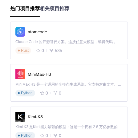
表和参数调节面板，直观呈现防抖处理过程
热门项目推荐
相关项目推荐
技术优势对比表格
传统软件防
评估维度
硬件防抖
GyroFlow
抖
atomcode
0%（完全保
画面裁切
15-30%
5-15%
留）
Claude Code 的开源替代方案。连接任意大模型，编辑代码，运行命令，自动验证 — 全自动执行。用 Rust 构建，极致性能。 ｜ An open-source alternative to Claude Code. Connect any LLM, edit code, run commands, and verify changes — autonomously. Built in Rust for speed. Get Started
实时（GPU
3-10倍实时
无额外处理
处理速度
0
535
Rust
加速）
时间
时间
果冻效应消
支持
有限支持
不支持
除
MiniMax-H3
运动轨迹平
★★★★★
★★★☆☆
★★★★☆
滑度
MiniMax H3 是一个通用的全模态生成系统。它支持对由文本、图像、视频和音频组成的多模态上下文进行统一理解，并能生成分辨率高达 2K、时长可达 15 秒的带原生立体声音频的视频。得益于面向任务泛化的系统设计，H3 在预训练阶段就已具备广泛的多模态上下文理解与生成能力，能够出色地执行复杂的多模态指令。
自定义参数
0
0
丰富
有限
无
Python
调节
硬件要求
中高
中
专用设备
Kimi-K3
创新解决方案：GyroFlow技术原理与架构
Kimi K3 是Kimi能力最强的模型：这是一个拥有 2.8 万亿参数的混合专家（MoE）模型，具备原生视觉理解能力，并支持 100 万 token 的上下文窗口。
当你需要处理不同设备、不同场景的视频素材时，单一的防抖
0
0
Python
算法往往难以满足需求。GyroFlow采用模块化架构设计，通