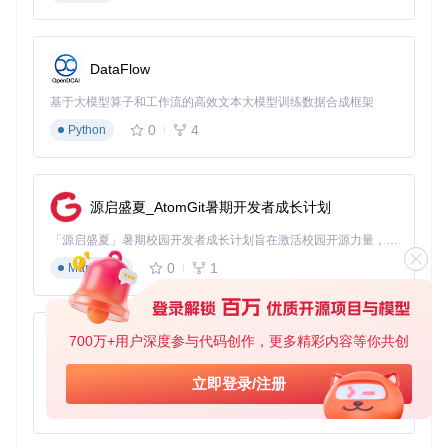
过三大核心技术组件协同工作，提供全方位的防抖解决方案。
数据解析引擎
DataFlow
GyroFlow能够自动识别并解析多种格式的陀螺仪数据，包括G
oPro的GPMF格式、Sony和Canon的原生数据格式，以及Bet
基于大模型算子和工作流的高效文本大模型训练数据合成框架
aflight黑匣子、CSV等外部设备数据。通过先进的时间同步算
0
4
Python
法，确保视频帧与陀螺仪数据的精确对齐，为后续稳定处理奠
定基础。
运动补偿算法
源启盛夏_AtomGit暑期开发者成长计划
核心采用基于互补滤波的IMU（惯性测量单元）数据融合技
术，结合自适应平滑算法，能够区分有意运动和无意抖动。算
「源启盛夏」暑期校园开发者成长计划旨在激活校园开源力量，通过积分激励、认证扶持、资源倾斜等形式，引导高校组织和开发者完成「入驻 — 建项目 — 做贡献 — 获认证 — 得资源」的完整闭环。无论你是想带领社团入驻平台的组织者，还是希望用代码贡献证明自己的开发者，都能在这里找到属于你的成长路径。
法流程如下：
0
1
Markdown
数据预处理：噪声过滤与时间校准
运动状态估计：通过陀螺仪与加速度计数据融合计算设备
姿态
700万+用户深度参与代码创作，更多精彩内容等你共创
py-xiaozhi
反向补偿计算：生成与抖动方向相反的补偿向量
动态裁切优化：根据运动幅度自动调整最佳裁切范围
基于Python的Xiaozhi AI，适用于想要完整Xiaozhi体验而无需拥有专用硬件的用户。
立即登录/注册
渲染加速系统
0
1
Python
利用现代GPU的并行计算能力，GyroFlow实现了实时预览和
快速渲染。支持多种图形API（OpenGL、Vulkan、Metal、Dir