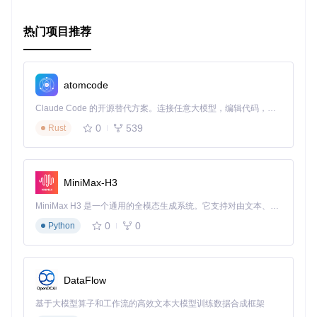
场景痛点
热门项目推荐
用户常因信息滞后错过关注作品的最新更新，尤其是同人志和
热门漫画系列。
解决思路
atomcode
通过Venera的探索功能实时获取热门内容更新，建立个性化关
Claude Code 的开源替代方案。连接任意大模型，编辑代码，运行命令，自动验证 — 全自动执行。用 Rust 构建，极致性能。 ｜ An open-source alternative to Claude Code. Connect any LLM, edit code, run commands, and verify changes — autonomously. Built in Rust for speed. Get Started
注机制。
0
539
Rust
图：Venera热门漫画推送界面，展示实时更新的漫画作品列表
实施步骤
MiniMax-H3
准备工作：进入探索页面，熟悉"eh popular"和"eh lates
t"等标签页
MiniMax H3 是一个通用的全模态生成系统。它支持对由文本、图像、视频和音频组成的多模态上下文进行统一理解，并能生成分辨率高达 2K、时长可达 15 秒的带原生立体声音频的视频。得益于面向任务泛化的系统设计，H3 在预训练阶段就已具备广泛的多模态上下文理解与生成能力，能够出色地执行复杂的多模态指令。
核心操作：关注特定作者或系列作品，启用更新通知功能
0
0
Python
验证方法：查看通知中心是否收到已关注作品的更新提醒
效果对比
手动检查更新平均每周需花费30分钟，启用推送功能后可节省
90%的更新跟踪时间，同时不错过任何重要更新。
DataFlow
基于大模型算子和工作流的高效文本大模型训练数据合成框架
漫画源个性化配置进阶指南