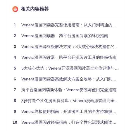
漫画源稳定性保障的3个实用技巧
相关内容推荐
场景痛点
1
Venera漫画阅读器完整使用指南：从入门到精通的全方位教程
漫画源网站可能因地域限制或服务器问题无法访问，导致阅读
中断。
2
Venera漫画阅读器：跨平台漫画阅读的终极指南
解决思路
3
Venera漫画源终极解决方案：3大核心模块构建你的专属漫画库
建立漫画源备份机制，实现快速切换，确保阅读体验不受单一
4
Venera漫画阅读器：跨平台开源阅读工具的终极指南
源故障影响。
实施步骤
5
5大核心优势：Venera开源漫画阅读器全方位评测与使用指南
准备工作：在设置界面找到"Explore"选项
6
Venera漫画阅读器高效解决方案全攻略：从入门到精通的完整指南
核心操作：查看当前已配置漫画源状态，标记3-5个稳定源
作为主要备份，设置优先级排序
7
跨平台漫画阅读新体验：Venera安装与使用完全指南
验证方法：故意断开当前使用源，观察应用是否自动切换
至备用源
8
3步打造个性化漫画资源库：Venera漫画源管理完全指南
效果对比
配置多源备份前，遇到源故障时平均恢复时间为5-10分钟，配
9
Venera终极使用指南：开源漫画工具的全方位掌握与个性化定制
置后可实现无缝切换，恢复时间缩短至10秒以内。
10
Venera漫画阅读终极指南：打造个性化沉浸式阅读体验
如何利用热门内容推送功能保持追更时效性