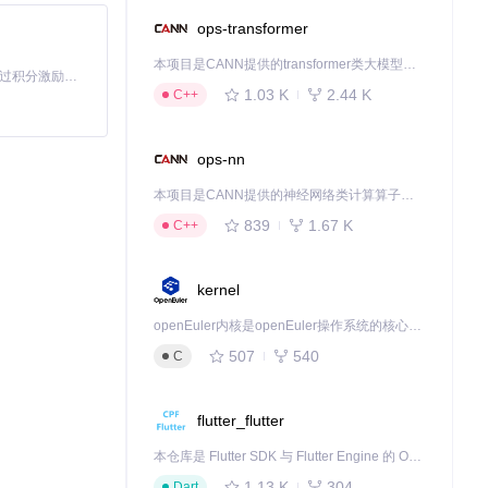
ops-transformer
本项目是CANN提供的transformer类大模型算子库，实现网络在NPU上加速计算。
「源启盛夏」暑期校园开发者成长计划旨在激活校园开源力量，通过积分激励、认证扶持、资源倾斜等形式，引导高校组织和开发者完成「入驻 — 建项目 — 做贡献 — 获认证 — 得资源」的完整闭环。无论你是想带领社团入驻平台的组织者，还是希望用代码贡献证明自己的开发者，都能在这里找到属于你的成长路径。
1.03 K
2.44 K
C++
，属于正常现象。
ops-nn
本项目是CANN提供的神经网络类计算算子库，实现网络在NPU上加速计算。
839
1.67 K
C++
kernel
openEuler内核是openEuler操作系统的核心，既是系统性能与稳定性的基石，也是连接处理器、设备与服务的桥梁。
507
540
C
flutter_flutter
本仓库是 Flutter SDK 与 Flutter Engine 的 OpenHarmony 适配版本，由 CPF-Flutter 团队维护。开发者可使用熟悉的 Flutter 技术栈开发 OpenHarmony 应用，3.35.7 及以后的适配版本可基于本仓库源码构建支持 OpenHarmony 的 Flutter Engine。
1.13 K
304
Dart