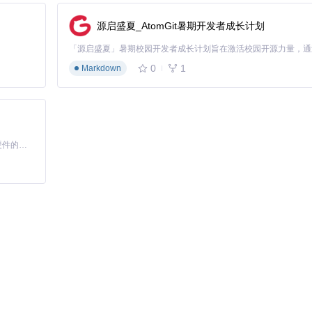
源启盛夏_AtomGit暑期开发者成长计划
0
1
Markdown
原始DLL文件（保存为*.bak），并应用修改。过程中可能出现短暂黑屏
件。发送测试消息并撤回，验证防撤回功能是否生效。
基于Python的Xiaozhi AI，适用于想要完整Xiaozhi体验而无需拥有专用硬件的用户。
QQ的多账号同时登录，配合防撤回功能使用效果更佳。