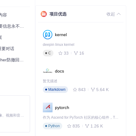
项目优选
收起
内容
信息永不丢失
kernel
案
deepin linux kernel
存重要对话
33
16
C
撤回工具全攻略
docs
暂无描述
843
5.64 K
Markdown
pytorch
MiniMax H3 是一个通用的全模态生成系统。它支持对由文本、图像、视频和音频组成的多模态上下文进行统一理解，并能生成分辨率高达 2K、时长可达 15 秒的带原生立体声音频的视频。得益于面向任务泛化的系统设计，H3 在预训练阶段就已具备广泛的多模态上下文理解与生成能力，能够出色地执行复杂的多模态指令。
作为 Ascend for PyTorch 社区的核心组件，TorchNPU 是昇腾专为 PyTorch 打造的深度学习适配插件，使 PyTorch 框架能够直接调用昇腾 NPU，为开发者提供昇腾 AI 处理器的超强算力。
835
1.26 K
Python