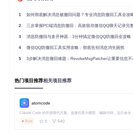
获取工具源码的方式如下：
1
如何彻底解决消息被撤回问题？专业消息防撤回工具全攻
git 
clone
2
三步掌握PC端消息防撤回：高效留存微信QQ聊天记录完
核心部署流程：3大模块实现防撤回
3
消息防撤回与多开神器：3分钟搞定微信QQ防撤回全攻略
模块一：环境预处理
4
微信QQ防撤回工具实用攻略：彻底告别消息消失困扰
完全退出目标软件
5
右键任务栏图标选择"退出"，并通过任务管理器确认微信（WeCh
3步解决消息撤回难题：RevokeMsgPatcher让重要信息
获取管理员权限
进入工具目录，找到RevokeMsgPatcher.exe，右键
热门项目推荐
相关项目推荐
模块二：智能补丁配置
自动路径识别
程序启动后将扫描系统常见安装路径，在主界面显示检测到的
atomcode
0
540
Rust
选择目标程序
在检测结果列表中勾选需要安装防撤回功能的软件，支持同时