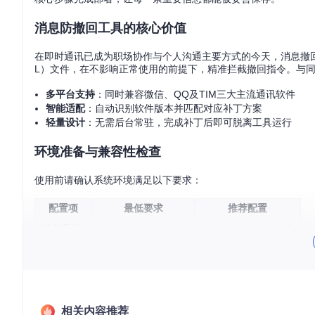
消息防撤回工具的核心价值
在即时通讯已成为职场协作与个人沟通主要方式的今天，消息撤回功能
L）文件，在不影响正常使用的前提下，精准拦截撤回指令。与
多平台支持
：同时兼容微信、QQ及TIM三大主流通讯软件
智能适配
：自动识别软件版本并匹配对应补丁方案
轻量设计
：无需后台常驻，完成补丁后即可脱离工具运行
环境准备与兼容性检查
使用前请确认系统环境满足以下要求：
配置项
最低要求
推荐配置
操作系统
Windows 10/11 64位
Windows 7 SP1
.NET框架
4.5.2
4.8
软件状态
已安装微信/QQ/TIM
官方最新稳定版
权限要求
管理员权限
管理员权限
相关内容推荐