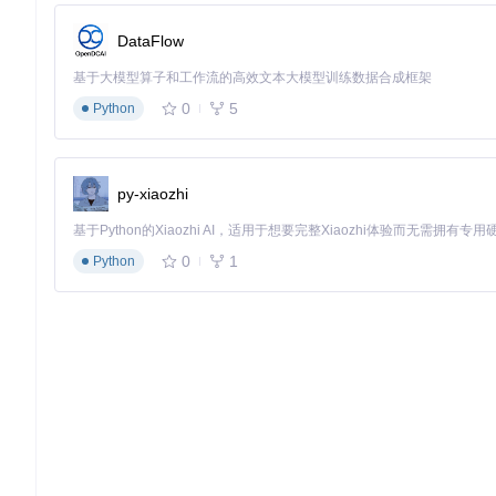
DataFlow
模块三：执行补丁安装
基于大模型算子和工作流的高效文本大模型训练数据合成框架
应用防撤回补丁
0
5
Python
确认目标程序无误后，点击"安装补丁"按钮。工具将自动备份
验证安装结果
补丁完成后会显示"操作成功"提示，此时可正常启动通讯软
py-xiaozhi
0
1
Python
进阶使用技巧
多开功能启用
在工具主界面"高级选项"中勾选"启用多开支持"，可实现微信/
补丁管理策略
备份恢复
：通过"工具"菜单中的"恢复原始文件"可撤销补丁
版本跟踪
：定期运行工具检查更新，确保对软件新版本的兼容
批量部署
：企业用户可通过命令行参数实现多终端批量配置
注意事项分类指南