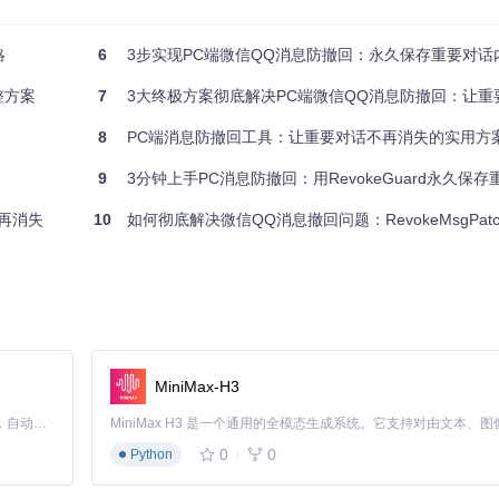
略
6
3步实现PC端微信QQ消息防撤回：永久保存重要对话
整方案
7
3大终极方案彻底解决PC端微信QQ消息防撤回：让重要
8
PC端消息防撤回工具：让重要对话不再消失的实用方
9
3分钟上手PC消息防撤回：用RevokeGuard永久保
at.exe）、QQ（QQ.exe）等进程已终止
不再消失
10
如何彻底解决微信QQ消息撤回问题：RevokeMsgPatcher防
选择"以管理员身份运行"。首次启动会自动检查并更新补丁数据库。
通讯软件。绿色版用户可点击"手动选择"指定软件根目录。
MiniMax-H3
Claude Code 的开源替代方案。连接任意大模型，编辑代码，运行命令，自动验证 — 全自动执行。用 Rust 构建，极致性能。 ｜ An open-source alternative to Claude Code. Connect any LLM, edit code, run commands, and verify changes — autonomously. Built in Rust for speed. Get Started
0
0
Python
处理多个程序。点击"分析文件"按钮，工具将验证目标文件完整性。