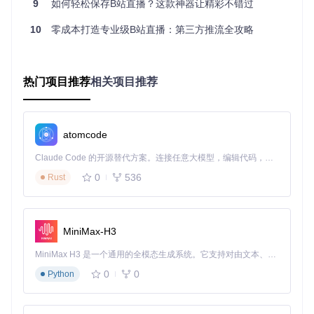
9
启用"定时录制"功能，按课程表自动启动/停止
如何轻松保存B站直播？这款神器让精彩不错过
配置"自动分段"选项，按章节自然分割视频文件
10
零成本打造专业级B站直播：第三方推流全攻略
使用"画质锁定"功能确保教学板书清晰可辨
配合弹幕记录功能，保存学生互动问答内容
内容创作者的素材管理系统 🎬
适用场景
：直播内容二次创作素材采集
热门项目推荐
相关项目推荐
实施要点
：
设置"智能命名规则"，按"主播-日期-主题"自动组织文件
启用"画质优先级"策略，优先选择高码率源流
atomcode
配置"自动转码"为H.265格式，节省50%存储空间
Claude Code 的开源替代方案。连接任意大模型，编辑代码，运行命令，自动验证 — 全自动执行。用 Rust 构建，极致性能。 ｜ An open-source alternative to Claude Code. Connect any LLM, edit code, run commands, and verify changes — autonomously. Built in Rust for speed. Get Started
使用"多房间监控"功能，同时跟踪多个合作主播
研究者的数据采集工具 📊
0
536
Rust
适用场景
：直播互动行为分析与研究
实施要点
：
MiniMax-H3
开启"完整数据记录"模式，保存原始弹幕与礼物数据
配置"API数据同步"，获取直播间实时在线人数等元数据
MiniMax H3 是一个通用的全模态生成系统。它支持对由文本、图像、视频和音频组成的多模态上下文进行统一理解，并能生成分辨率高达 2K、时长可达 15 秒的带原生立体声音频的视频。得益于面向任务泛化的系统设计，H3 在预训练阶段就已具备广泛的多模态上下文理解与生成能力，能够出色地执行复杂的多模态指令。
使用"时间戳对齐"功能，精确关联弹幕与视频内容
0
0
导出JSON格式数据，便于后续统计分析
Python
三、3分钟快速上手：从安装到首次录制