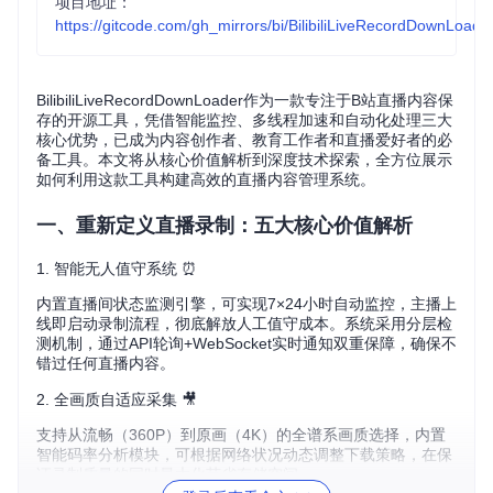
项目地址：
https://gitcode.com/gh_mirrors/bi/BilibiliLiveRecordDownLoade
BilibiliLiveRecordDownLoader作为一款专注于B站直播内容保
存的开源工具，凭借智能监控、多线程加速和自动化处理三大
核心优势，已成为内容创作者、教育工作者和直播爱好者的必
备工具。本文将从核心价值解析到深度技术探索，全方位展示
如何利用这款工具构建高效的直播内容管理系统。
一、重新定义直播录制：五大核心价值解析
1. 智能无人值守系统 ⏰
内置直播间状态监测引擎，可实现7×24小时自动监控，主播上
线即启动录制流程，彻底解放人工值守成本。系统采用分层检
测机制，通过API轮询+WebSocket实时通知双重保障，确保不
错过任何直播内容。
2. 全画质自适应采集 🎥
支持从流畅（360P）到原画（4K）的全谱系画质选择，内置
智能码率分析模块，可根据网络状况动态调整下载策略，在保
证录制质量的同时最大化节省存储空间。