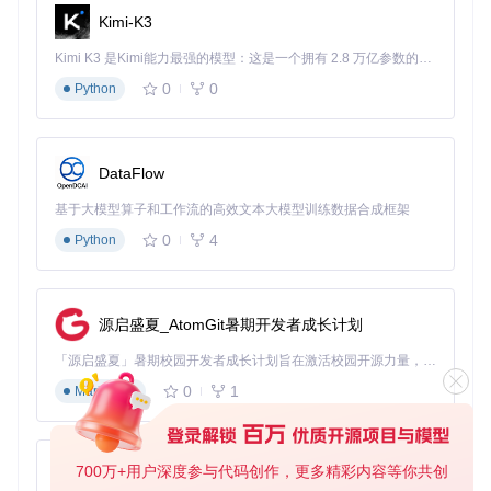
Kimi-K3
环境准备
# 获取项目源码
Kimi K3 是Kimi能力最强的模型：这是一个拥有 2.8 万亿参数的混合专家（MoE）模型，具备原生视觉理解能力，并支持 100 万 token 的上下文窗口。
git 
clone
 https://gitcode.com/gh_mirrors/bi/BilibiliLiveRe
0
0
Python
# 进入项目目录
cd
 BilibiliLiveRecordDownLoader

DataFlow
# 编译项目（需安装.NET 6 SDK）
基于大模型算子和工作流的高效文本大模型训练数据合成框架
基础配置四步法
0
4
Python
启动应用
进入编译输出目录：
源启盛夏_AtomGit暑期开发者成长计划
cd
 BilibiliLiveRecordDownLoader/BilibiliLiveRecordDown
「源启盛夏」暑期校园开发者成长计划旨在激活校园开源力量，通过积分激励、认证扶持、资源倾斜等形式，引导高校组织和开发者完成「入驻 — 建项目 — 做贡献 — 获认证 — 得资源」的完整闭环。无论你是想带领社团入驻平台的组织者，还是希望用代码贡献证明自己的开发者，都能在这里找到属于你的成长路径。
0
1
Markdown
添加录制任务
在主界面"任务管理"面板点击"添加"，输入直播间ID（如"1
23456"），设置保存路径和画质偏好。
700万+用户深度参与代码创作，更多精彩内容等你共创
py-xiaozhi